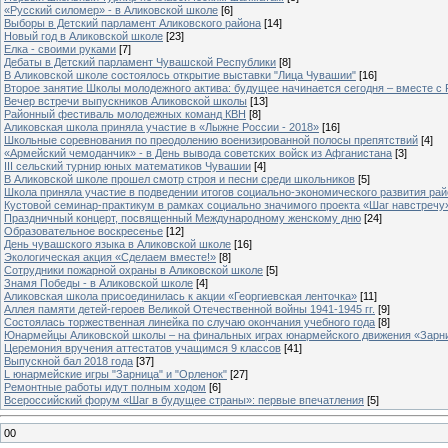
«Русский силомер» - в Аликовской школе
[6]
Выборы в Детский парламент Аликовского района
[14]
Новый год в Аликовской школе
[23]
Елка - своими руками
[7]
Дебаты в Детский парламент Чувашской Республики
[8]
В Аликовской школе состоялось открытие выставки "Лица Чувашии"
[16]
Второе занятие Школы молодежного актива: будущее начинается сегодня – вместе с
Вечер встречи выпускников Аликовской школы
[13]
Районный фестиваль молодежных команд КВН
[8]
Аликовская школа приняла участие в «Лыжне России - 2018»
[16]
Школьные соревнования по преодолению военизированной полосы препятствий
[4]
«Армейский чемоданчик» - в День вывода советских войск из Афганистана
[3]
III сельский турнир юных математиков Чувашии
[4]
В Аликовской школе прошел смотр строя и песни среди школьников
[5]
Школа приняла участие в подведении итогов социально-экономического развития ра
Кустовой семинар-практикум в рамках социально значимого проекта «Шаг навстречу
Праздничный концерт, посвященный Международному женскому дню
[24]
Образовательное воскресенье
[12]
День чувашского языка в Аликовской школе
[16]
Экологическая акция «Сделаем вместе!»
[8]
Сотрудники пожарной охраны в Аликовской школе
[5]
Знамя Победы - в Аликовской школе
[4]
Аликовская школа присоединилась к акции «Георгиевская ленточка»
[11]
Аллея памяти детей-героев Великой Отечественной войны 1941-1945 гг.
[9]
Cостоялась торжественная линейка по случаю окончания учебного года
[8]
Юнармейцы Аликовской школы – на финальных играх юнармейского движения «Зарн
Церемония вручения аттестатов учащимся 9 классов
[41]
Выпускной бал 2018 года
[37]
L юнармейские игры "Зарница" и "Орленок"
[27]
Ремонтные работы идут полным ходом
[6]
Всероссийский форум «Шаг в будущее страны»: первые впечатления
[5]
00