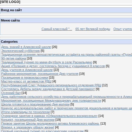
[
SITE LOGO
]
Вход на сайт
Меню сайта
Самый классный "...
65 лет Великой победы
Опыт учителе
Categories
День знаний в Аликовской школе
[26]
Экологический субботник
[5]
Традиционная осенняя легкоатлетическая эстафета на призы районной газеты «Пурн
90-летие района
[10]
Традиционный турнир по мини-футболу в селе Раскильдино
[9]
Акция «Полиция и дети»: состоялась беседа с учащимися 8 классов
[5]
День учителя в Аликовской школе
[22]
Районное мероприятие, посвященное Дню учителя
[19]
Посвящение в первоклассники
[15]
Мастер-класс от активистов РДШ
[4]
Республиканский Слет Чувашского регионального отделения РДШ
[12]
Состоялись Дебаты между кандидатами в Детский парламент
[9]
Осенний бал
[14]
День работников сельского хозяйства и перерабатывающей промышленности в Алик
Мероприятия, посвященные Международному дню толерантности
[4]
Школа готовится к празднованию Дня матери
[5]
Конкурс исследовательских работ и творческих проектов дошкольников и младших ш
Итоги олимпиады по технологии
[7]
Очередное занятие в рамках «Образовательного воскресенья»
[14]
Концерт, посвященный Дню матери
[19]
Первое занятие Школы молодежного актива Аликовского района.
[13]
Вперед, к здоровому образу жизни!
[4]
Первый школьный турнир по классическим шахматам
[5]