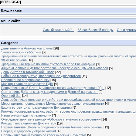
[
SITE LOGO
]
Вход на сайт
Меню сайта
Самый классный "...
65 лет Великой победы
Опыт учителе
Categories
День знаний в Аликовской школе
[26]
Экологический субботник
[5]
Традиционная осенняя легкоатлетическая эстафета на призы районной газеты «Пурн
90-летие района
[10]
Традиционный турнир по мини-футболу в селе Раскильдино
[9]
Акция «Полиция и дети»: состоялась беседа с учащимися 8 классов
[5]
День учителя в Аликовской школе
[22]
Районное мероприятие, посвященное Дню учителя
[19]
Посвящение в первоклассники
[15]
Мастер-класс от активистов РДШ
[4]
Республиканский Слет Чувашского регионального отделения РДШ
[12]
Состоялись Дебаты между кандидатами в Детский парламент
[9]
Осенний бал
[14]
День работников сельского хозяйства и перерабатывающей промышленности в Алик
Мероприятия, посвященные Международному дню толерантности
[4]
Школа готовится к празднованию Дня матери
[5]
Конкурс исследовательских работ и творческих проектов дошкольников и младших ш
Итоги олимпиады по технологии
[7]
Очередное занятие в рамках «Образовательного воскресенья»
[14]
Концерт, посвященный Дню матери
[19]
Первое занятие Школы молодежного актива Аликовского района.
[13]
Вперед, к здоровому образу жизни!
[4]
Первый школьный турнир по классическим шахматам
[5]