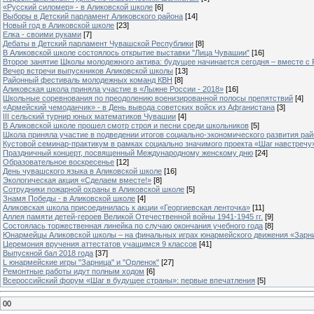
«Русский силомер» - в Аликовской школе
[6]
Выборы в Детский парламент Аликовского района
[14]
Новый год в Аликовской школе
[23]
Елка - своими руками
[7]
Дебаты в Детский парламент Чувашской Республики
[8]
В Аликовской школе состоялось открытие выставки "Лица Чувашии"
[16]
Второе занятие Школы молодежного актива: будущее начинается сегодня – вместе с
Вечер встречи выпускников Аликовской школы
[13]
Районный фестиваль молодежных команд КВН
[8]
Аликовская школа приняла участие в «Лыжне России - 2018»
[16]
Школьные соревнования по преодолению военизированной полосы препятствий
[4]
«Армейский чемоданчик» - в День вывода советских войск из Афганистана
[3]
III сельский турнир юных математиков Чувашии
[4]
В Аликовской школе прошел смотр строя и песни среди школьников
[5]
Школа приняла участие в подведении итогов социально-экономического развития ра
Кустовой семинар-практикум в рамках социально значимого проекта «Шаг навстречу
Праздничный концерт, посвященный Международному женскому дню
[24]
Образовательное воскресенье
[12]
День чувашского языка в Аликовской школе
[16]
Экологическая акция «Сделаем вместе!»
[8]
Сотрудники пожарной охраны в Аликовской школе
[5]
Знамя Победы - в Аликовской школе
[4]
Аликовская школа присоединилась к акции «Георгиевская ленточка»
[11]
Аллея памяти детей-героев Великой Отечественной войны 1941-1945 гг.
[9]
Cостоялась торжественная линейка по случаю окончания учебного года
[8]
Юнармейцы Аликовской школы – на финальных играх юнармейского движения «Зарн
Церемония вручения аттестатов учащимся 9 классов
[41]
Выпускной бал 2018 года
[37]
L юнармейские игры "Зарница" и "Орленок"
[27]
Ремонтные работы идут полным ходом
[6]
Всероссийский форум «Шаг в будущее страны»: первые впечатления
[5]
00