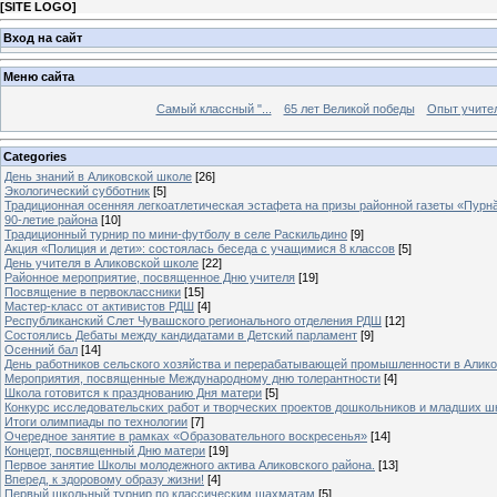
[
SITE LOGO
]
Вход на сайт
Меню сайта
Самый классный "...
65 лет Великой победы
Опыт учителе
Categories
День знаний в Аликовской школе
[26]
Экологический субботник
[5]
Традиционная осенняя легкоатлетическая эстафета на призы районной газеты «Пурн
90-летие района
[10]
Традиционный турнир по мини-футболу в селе Раскильдино
[9]
Акция «Полиция и дети»: состоялась беседа с учащимися 8 классов
[5]
День учителя в Аликовской школе
[22]
Районное мероприятие, посвященное Дню учителя
[19]
Посвящение в первоклассники
[15]
Мастер-класс от активистов РДШ
[4]
Республиканский Слет Чувашского регионального отделения РДШ
[12]
Состоялись Дебаты между кандидатами в Детский парламент
[9]
Осенний бал
[14]
День работников сельского хозяйства и перерабатывающей промышленности в Алик
Мероприятия, посвященные Международному дню толерантности
[4]
Школа готовится к празднованию Дня матери
[5]
Конкурс исследовательских работ и творческих проектов дошкольников и младших ш
Итоги олимпиады по технологии
[7]
Очередное занятие в рамках «Образовательного воскресенья»
[14]
Концерт, посвященный Дню матери
[19]
Первое занятие Школы молодежного актива Аликовского района.
[13]
Вперед, к здоровому образу жизни!
[4]
Первый школьный турнир по классическим шахматам
[5]