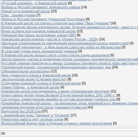
«Русский силомер» - в Аликовской школе
[6]
Выборы в Детский парламент Аликовского района
[14]
Новый год в Аликовской школе
[23]
Елка - своими руками
[7]
Дебаты в Детский парламент Чувашской Республики
[8]
В Аликовской школе состоялось открытие выставки "Лица Чувашии"
[16]
Второе занятие Школы молодежного актива: будущее начинается сегодня – вместе с
Вечер встречи выпускников Аликовской школы
[13]
Районный фестиваль молодежных команд КВН
[8]
Аликовская школа приняла участие в «Лыжне России - 2018»
[16]
Школьные соревнования по преодолению военизированной полосы препятствий
[4]
«Армейский чемоданчик» - в День вывода советских войск из Афганистана
[3]
III сельский турнир юных математиков Чувашии
[4]
В Аликовской школе прошел смотр строя и песни среди школьников
[5]
Школа приняла участие в подведении итогов социально-экономического развития ра
Кустовой семинар-практикум в рамках социально значимого проекта «Шаг навстречу
Праздничный концерт, посвященный Международному женскому дню
[24]
Образовательное воскресенье
[12]
День чувашского языка в Аликовской школе
[16]
Экологическая акция «Сделаем вместе!»
[8]
Сотрудники пожарной охраны в Аликовской школе
[5]
Знамя Победы - в Аликовской школе
[4]
Аликовская школа присоединилась к акции «Георгиевская ленточка»
[11]
Аллея памяти детей-героев Великой Отечественной войны 1941-1945 гг.
[9]
Cостоялась торжественная линейка по случаю окончания учебного года
[8]
Юнармейцы Аликовской школы – на финальных играх юнармейского движения «Зарн
Церемония вручения аттестатов учащимся 9 классов
[41]
Выпускной бал 2018 года
[37]
L юнармейские игры "Зарница" и "Орленок"
[27]
Ремонтные работы идут полным ходом
[6]
Всероссийский форум «Шаг в будущее страны»: первые впечатления
[5]
00