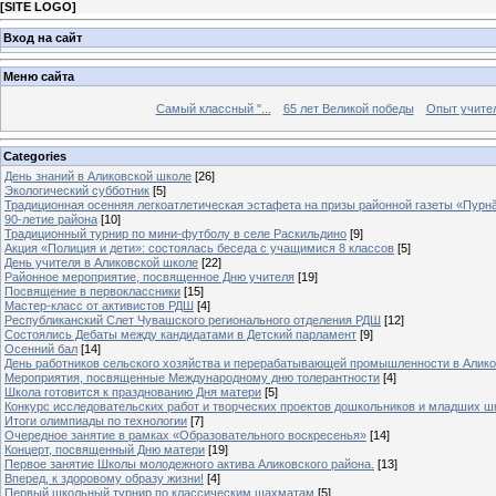
[
SITE LOGO
]
Вход на сайт
Меню сайта
Самый классный "...
65 лет Великой победы
Опыт учителе
Categories
День знаний в Аликовской школе
[26]
Экологический субботник
[5]
Традиционная осенняя легкоатлетическая эстафета на призы районной газеты «Пурн
90-летие района
[10]
Традиционный турнир по мини-футболу в селе Раскильдино
[9]
Акция «Полиция и дети»: состоялась беседа с учащимися 8 классов
[5]
День учителя в Аликовской школе
[22]
Районное мероприятие, посвященное Дню учителя
[19]
Посвящение в первоклассники
[15]
Мастер-класс от активистов РДШ
[4]
Республиканский Слет Чувашского регионального отделения РДШ
[12]
Состоялись Дебаты между кандидатами в Детский парламент
[9]
Осенний бал
[14]
День работников сельского хозяйства и перерабатывающей промышленности в Алик
Мероприятия, посвященные Международному дню толерантности
[4]
Школа готовится к празднованию Дня матери
[5]
Конкурс исследовательских работ и творческих проектов дошкольников и младших ш
Итоги олимпиады по технологии
[7]
Очередное занятие в рамках «Образовательного воскресенья»
[14]
Концерт, посвященный Дню матери
[19]
Первое занятие Школы молодежного актива Аликовского района.
[13]
Вперед, к здоровому образу жизни!
[4]
Первый школьный турнир по классическим шахматам
[5]