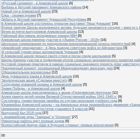
«Русский силомер» - в Аликовской школе
[6]
Выборы в Детский парламент Аликовского района
[14]
Новый год в Аликовской школе
[23]
Елка - своими руками
[7]
Дебаты в Детский парламент Чувашской Республики
[8]
В Аликовской школе состоялось открытие выставки "Лица Чувашии"
[16]
Второе занятие Школы молодежного актива: будущее начинается сегодня – вместе с
Вечер встречи выпускников Аликовской школы
[13]
Районный фестиваль молодежных команд КВН
[8]
Аликовская школа приняла участие в «Лыжне России - 2018»
[16]
Школьные соревнования по преодолению военизированной полосы препятствий
[4]
«Армейский чемоданчик» - в День вывода советских войск из Афганистана
[3]
III сельский турнир юных математиков Чувашии
[4]
В Аликовской школе прошел смотр строя и песни среди школьников
[5]
Школа приняла участие в подведении итогов социально-экономического развития ра
Кустовой семинар-практикум в рамках социально значимого проекта «Шаг навстречу
Праздничный концерт, посвященный Международному женскому дню
[24]
Образовательное воскресенье
[12]
День чувашского языка в Аликовской школе
[16]
Экологическая акция «Сделаем вместе!»
[8]
Сотрудники пожарной охраны в Аликовской школе
[5]
Знамя Победы - в Аликовской школе
[4]
Аликовская школа присоединилась к акции «Георгиевская ленточка»
[11]
Аллея памяти детей-героев Великой Отечественной войны 1941-1945 гг.
[9]
Cостоялась торжественная линейка по случаю окончания учебного года
[8]
Юнармейцы Аликовской школы – на финальных играх юнармейского движения «Зарн
Церемония вручения аттестатов учащимся 9 классов
[41]
Выпускной бал 2018 года
[37]
L юнармейские игры "Зарница" и "Орленок"
[27]
Ремонтные работы идут полным ходом
[6]
Всероссийский форум «Шаг в будущее страны»: первые впечатления
[5]
00