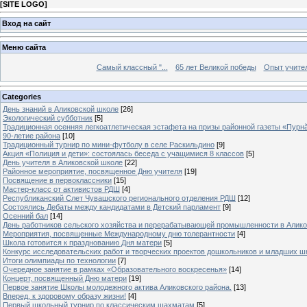
[
SITE LOGO
]
Вход на сайт
Меню сайта
Самый классный "...
65 лет Великой победы
Опыт учителе
Categories
День знаний в Аликовской школе
[26]
Экологический субботник
[5]
Традиционная осенняя легкоатлетическая эстафета на призы районной газеты «Пурн
90-летие района
[10]
Традиционный турнир по мини-футболу в селе Раскильдино
[9]
Акция «Полиция и дети»: состоялась беседа с учащимися 8 классов
[5]
День учителя в Аликовской школе
[22]
Районное мероприятие, посвященное Дню учителя
[19]
Посвящение в первоклассники
[15]
Мастер-класс от активистов РДШ
[4]
Республиканский Слет Чувашского регионального отделения РДШ
[12]
Состоялись Дебаты между кандидатами в Детский парламент
[9]
Осенний бал
[14]
День работников сельского хозяйства и перерабатывающей промышленности в Алик
Мероприятия, посвященные Международному дню толерантности
[4]
Школа готовится к празднованию Дня матери
[5]
Конкурс исследовательских работ и творческих проектов дошкольников и младших ш
Итоги олимпиады по технологии
[7]
Очередное занятие в рамках «Образовательного воскресенья»
[14]
Концерт, посвященный Дню матери
[19]
Первое занятие Школы молодежного актива Аликовского района.
[13]
Вперед, к здоровому образу жизни!
[4]
Первый школьный турнир по классическим шахматам
[5]