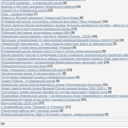
«Русский силомер» - в Аликовской школе
[6]
Выборы в Детский парламент Аликовского района
[14]
Новый год в Аликовской школе
[23]
Елка - своими руками
[7]
Дебаты в Детский парламент Чувашской Республики
[8]
В Аликовской школе состоялось открытие выставки "Лица Чувашии"
[16]
Второе занятие Школы молодежного актива: будущее начинается сегодня – вместе с
Вечер встречи выпускников Аликовской школы
[13]
Районный фестиваль молодежных команд КВН
[8]
Аликовская школа приняла участие в «Лыжне России - 2018»
[16]
Школьные соревнования по преодолению военизированной полосы препятствий
[4]
«Армейский чемоданчик» - в День вывода советских войск из Афганистана
[3]
III сельский турнир юных математиков Чувашии
[4]
В Аликовской школе прошел смотр строя и песни среди школьников
[5]
Школа приняла участие в подведении итогов социально-экономического развития ра
Кустовой семинар-практикум в рамках социально значимого проекта «Шаг навстречу
Праздничный концерт, посвященный Международному женскому дню
[24]
Образовательное воскресенье
[12]
День чувашского языка в Аликовской школе
[16]
Экологическая акция «Сделаем вместе!»
[8]
Сотрудники пожарной охраны в Аликовской школе
[5]
Знамя Победы - в Аликовской школе
[4]
Аликовская школа присоединилась к акции «Георгиевская ленточка»
[11]
Аллея памяти детей-героев Великой Отечественной войны 1941-1945 гг.
[9]
Cостоялась торжественная линейка по случаю окончания учебного года
[8]
Юнармейцы Аликовской школы – на финальных играх юнармейского движения «Зарн
Церемония вручения аттестатов учащимся 9 классов
[41]
Выпускной бал 2018 года
[37]
L юнармейские игры "Зарница" и "Орленок"
[27]
Ремонтные работы идут полным ходом
[6]
Всероссийский форум «Шаг в будущее страны»: первые впечатления
[5]
00