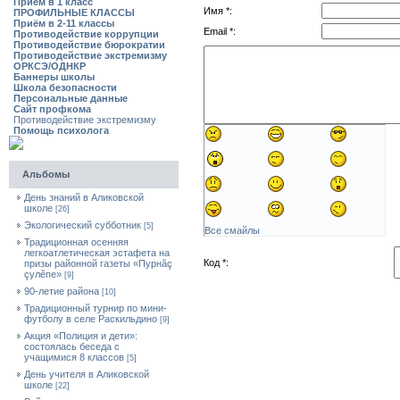
Приём в 1 класс
Имя *:
ПРОФИЛЬНЫЕ КЛАССЫ
Приём в 2-11 классы
Email *:
Противодействие коррупции
Противодействие бюрократии
Противодействие экстремизму
ОРКСЭ/ОДНКР
Баннеры школы
Школа безопасности
Персональные данные
Сайт профкома
Противодействие экстремизму
Помощь психолога
Альбомы
День знаний в Аликовской
школе
[26]
Экологический субботник
[5]
Все смайлы
Традиционная осенняя
легкоатлетическая эстафета на
Код *:
призы районной газеты «Пурнăç
çулĕпе»
[9]
90-летие района
[10]
Традиционный турнир по мини-
футболу в селе Раскильдино
[9]
Акция «Полиция и дети»:
состоялась беседа с
учащимися 8 классов
[5]
День учителя в Аликовской
школе
[22]