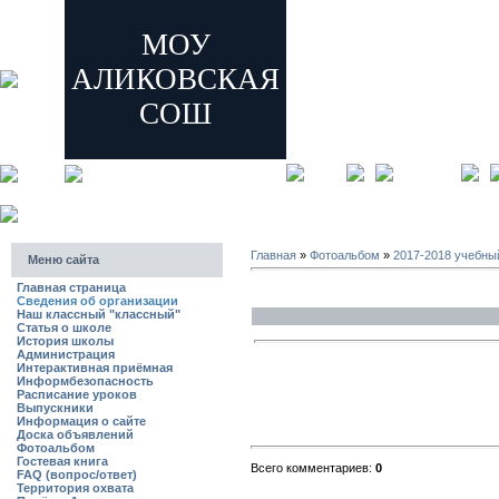
МОУ
АЛИКОВСКАЯ
СОШ
главная
регистрация
Главная
»
Фотоальбом
»
2017-2018 учебны
Меню сайта
Главная страница
Сведения об организации
Наш классный "классный"
Статья о школе
История школы
Администрация
Интерактивная приёмная
Информбезопасность
Расписание уроков
Выпускники
Информация о сайте
Доска объявлений
Фотоальбом
Гостевая книга
Всего комментариев:
0
FAQ (вопрос/ответ)
Территория охвата