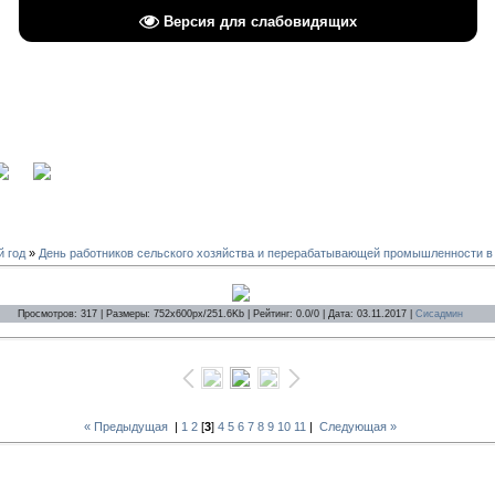
Версия для слабовидящих
вход
й год
»
День работников сельского хозяйства и перерабатывающей промышленности в
Просмотров: 317 | Размеры: 752x600px/251.6Kb | Рейтинг: 0.0/0 | Дата: 03.11.2017 |
Сисадмин
« Предыдущая
|
1
2
[
3
]
4
5
6
7
8
9
10
11
|
Следующая »