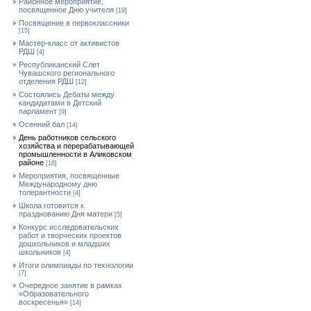
Районное мероприятие,
посвященное Дню учителя
[19]
Посвящение в первоклассники
[15]
Мастер-класс от активистов
РДШ
[4]
Республиканский Слет
Чувашского регионального
отделения РДШ
[12]
Состоялись Дебаты между
кандидатами в Детский
парламент
[9]
Осенний бал
[14]
День работников сельского
хозяйства и перерабатывающей
промышленности в Аликовском
районе
[16]
Мероприятия, посвященные
Международному дню
толерантности
[4]
Школа готовится к
празднованию Дня матери
[5]
Конкурс исследовательских
работ и творческих проектов
дошкольников и младших
школьников
[4]
Итоги олимпиады по технологии
[7]
Очередное занятие в рамках
«Образовательного
воскресенья»
[14]