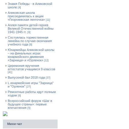
Знамя Победы - в Аликовской
школе
[4]
Аликовская школа
присоединилась к акции
«Георгиевская ленточка»
[11]
Аллея памяти детей-героев
Великой Отечественной войны
1941-1945 гг.
[9]
Cостоялась торжественная
линейка по случаю окончания
учебного года
[8]
Юнармейцы Аликовской школы
– на финальных играх
юнармейского движения
«Зарница» и «Орленок»
[12]
Церемония вручения
аттестатов учащимся 9 классов
[41]
Выпускной бал 2018 года
[37]
L юнармейские игры "Зарница"
и "Орленок"
[27]
Ремонтные работы идут полным
ходом
[6]
Всероссийский форум «Шаг в
будущее страны»: первые
впечатления
[5]
Мини-чат