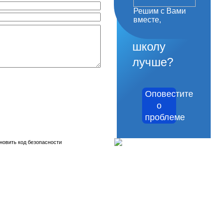
Решим с Вами
как
вместе,
сделать
школу
лучше?
Оповестите
о
проблеме