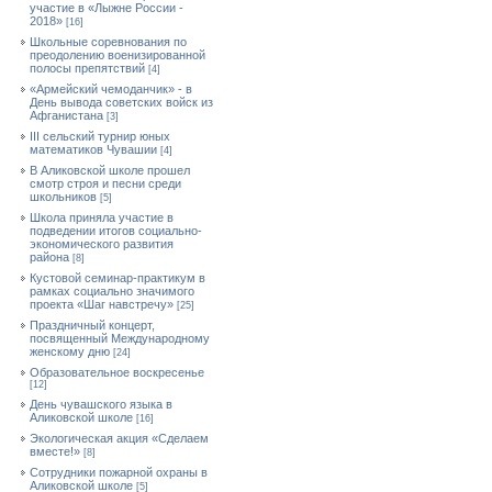
участие в «Лыжне России -
2018»
[16]
Школьные соревнования по
преодолению военизированной
полосы препятствий
[4]
«Армейский чемоданчик» - в
День вывода советских войск из
Афганистана
[3]
III сельский турнир юных
математиков Чувашии
[4]
В Аликовской школе прошел
смотр строя и песни среди
школьников
[5]
Школа приняла участие в
подведении итогов социально-
экономического развития
района
[8]
Кустовой семинар-практикум в
рамках социально значимого
проекта «Шаг навстречу»
[25]
Праздничный концерт,
посвященный Международному
женскому дню
[24]
Образовательное воскресенье
[12]
День чувашского языка в
Аликовской школе
[16]
Экологическая акция «Сделаем
вместе!»
[8]
Сотрудники пожарной охраны в
Аликовской школе
[5]