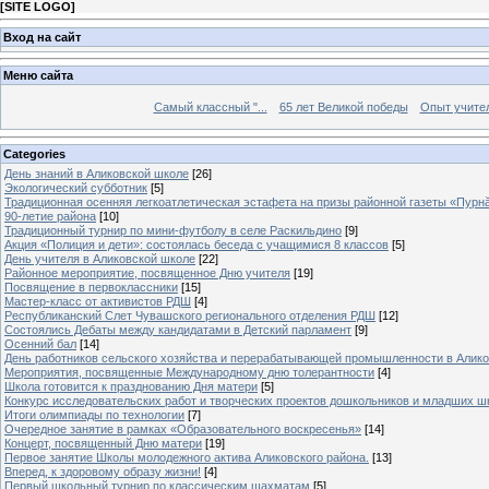
[
SITE LOGO
]
Вход на сайт
Меню сайта
Самый классный "...
65 лет Великой победы
Опыт учителе
Categories
День знаний в Аликовской школе
[26]
Экологический субботник
[5]
Традиционная осенняя легкоатлетическая эстафета на призы районной газеты «Пурн
90-летие района
[10]
Традиционный турнир по мини-футболу в селе Раскильдино
[9]
Акция «Полиция и дети»: состоялась беседа с учащимися 8 классов
[5]
День учителя в Аликовской школе
[22]
Районное мероприятие, посвященное Дню учителя
[19]
Посвящение в первоклассники
[15]
Мастер-класс от активистов РДШ
[4]
Республиканский Слет Чувашского регионального отделения РДШ
[12]
Состоялись Дебаты между кандидатами в Детский парламент
[9]
Осенний бал
[14]
День работников сельского хозяйства и перерабатывающей промышленности в Алик
Мероприятия, посвященные Международному дню толерантности
[4]
Школа готовится к празднованию Дня матери
[5]
Конкурс исследовательских работ и творческих проектов дошкольников и младших ш
Итоги олимпиады по технологии
[7]
Очередное занятие в рамках «Образовательного воскресенья»
[14]
Концерт, посвященный Дню матери
[19]
Первое занятие Школы молодежного актива Аликовского района.
[13]
Вперед, к здоровому образу жизни!
[4]
Первый школьный турнир по классическим шахматам
[5]