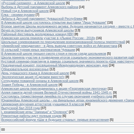
«Русский силомер» - в Аликовской школе
[6]
Выборы в Детский парламент Аликовского района
[14]
Новый год в Аликовской школе
[23]
Елка - своими руками
[7]
Дебаты в Детский парламент Чувашской Республики
[8]
В Аликовской школе состоялось открытие выставки "Лица Чувашии"
[16]
Второе занятие Школы молодежного актива: будущее начинается сегодня – вместе с
Вечер встречи выпускников Аликовской школы
[13]
Районный фестиваль молодежных команд КВН
[8]
Аликовская школа приняла участие в «Лыжне России - 2018»
[16]
Школьные соревнования по преодолению военизированной полосы препятствий
[4]
«Армейский чемоданчик» - в День вывода советских войск из Афганистана
[3]
III сельский турнир юных математиков Чувашии
[4]
В Аликовской школе прошел смотр строя и песни среди школьников
[5]
Школа приняла участие в подведении итогов социально-экономического развития ра
Кустовой семинар-практикум в рамках социально значимого проекта «Шаг навстречу
Праздничный концерт, посвященный Международному женскому дню
[24]
Образовательное воскресенье
[12]
День чувашского языка в Аликовской школе
[16]
Экологическая акция «Сделаем вместе!»
[8]
Сотрудники пожарной охраны в Аликовской школе
[5]
Знамя Победы - в Аликовской школе
[4]
Аликовская школа присоединилась к акции «Георгиевская ленточка»
[11]
Аллея памяти детей-героев Великой Отечественной войны 1941-1945 гг.
[9]
Cостоялась торжественная линейка по случаю окончания учебного года
[8]
Юнармейцы Аликовской школы – на финальных играх юнармейского движения «Зарн
Церемония вручения аттестатов учащимся 9 классов
[41]
Выпускной бал 2018 года
[37]
L юнармейские игры "Зарница" и "Орленок"
[27]
Ремонтные работы идут полным ходом
[6]
Всероссийский форум «Шаг в будущее страны»: первые впечатления
[5]
00