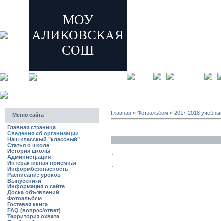
МОУ
АЛИКОВСКАЯ
СОШ
главная
регистрация
Главная
»
Фотоальбом
»
2017-2018 учебны
Меню сайта
Главная страница
Сведения об организации
Наш классный "классный"
Статья о школе
История школы
Администрация
Интерактивная приёмная
Информбезопасность
Расписание уроков
Выпускники
Информация о сайте
Доска объявлений
Фотоальбом
Гостевая книга
FAQ (вопрос/ответ)
Территория охвата