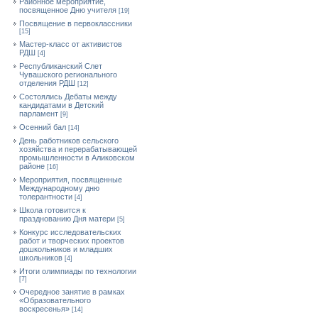
Районное мероприятие,
посвященное Дню учителя
[19]
Посвящение в первоклассники
[15]
Мастер-класс от активистов
РДШ
[4]
Республиканский Слет
Чувашского регионального
отделения РДШ
[12]
Состоялись Дебаты между
кандидатами в Детский
парламент
[9]
Осенний бал
[14]
День работников сельского
хозяйства и перерабатывающей
промышленности в Аликовском
районе
[16]
Мероприятия, посвященные
Международному дню
толерантности
[4]
Школа готовится к
празднованию Дня матери
[5]
Конкурс исследовательских
работ и творческих проектов
дошкольников и младших
школьников
[4]
Итоги олимпиады по технологии
[7]
Очередное занятие в рамках
«Образовательного
воскресенья»
[14]