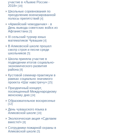
участие в «Лыжне России -
2018»
[16]
Школьные соревнования по
преодолению военизированной
полосы препятствий
[4]
«Армейский чемоданчик» - в
День вывода советских войск из
Афганистана
[3]
III сельский турнир юных
математиков Чувашии
[4]
В Аликовской школе прошел
смотр строя и песни среди
школьников
[5]
Школа приняла участие в
подведении итогов социально-
экономического развития
района
[8]
Кустовой семинар-практикум в
рамках социально значимого
проекта «Шаг навстречу»
[25]
Праздничный концерт,
посвященный Международному
женскому дню
[24]
Образовательное воскресенье
[12]
День чувашского языка в
Аликовской школе
[16]
Экологическая акция «Сделаем
вместе!»
[8]
Сотрудники пожарной охраны в
Аликовской школе
[5]