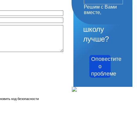
Решим с Вами
как
вместе,
сделать
школу
лучше?
Оповестите
о
проблеме