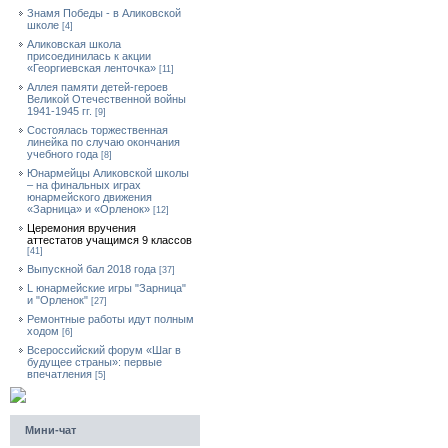
Знамя Победы - в Аликовской
школе
[4]
Аликовская школа
присоединилась к акции
«Георгиевская ленточка»
[11]
Аллея памяти детей-героев
Великой Отечественной войны
1941-1945 гг.
[9]
Cостоялась торжественная
линейка по случаю окончания
учебного года
[8]
Юнармейцы Аликовской школы
– на финальных играх
юнармейского движения
«Зарница» и «Орленок»
[12]
Церемония вручения
аттестатов учащимся 9 классов
[41]
Выпускной бал 2018 года
[37]
L юнармейские игры "Зарница"
и "Орленок"
[27]
Ремонтные работы идут полным
ходом
[6]
Всероссийский форум «Шаг в
будущее страны»: первые
впечатления
[5]
Мини-чат