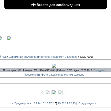
Версия для слабовидящих
вход
й год
»
Церемония вручения аттестатов учащимся 9 классов
» DSC_0063
Просмотров: 354 | Размеры: 800x1200px/283.0Kb | Рейтинг: 0.0/0 | Дата: 28.06.2018 |
Сисадмин
Просмотреть фотографию в реальном размере
« Предыдущая
|
13
14
15
16
17
[
18
]
19
20
21
22
23
|
Следующая »