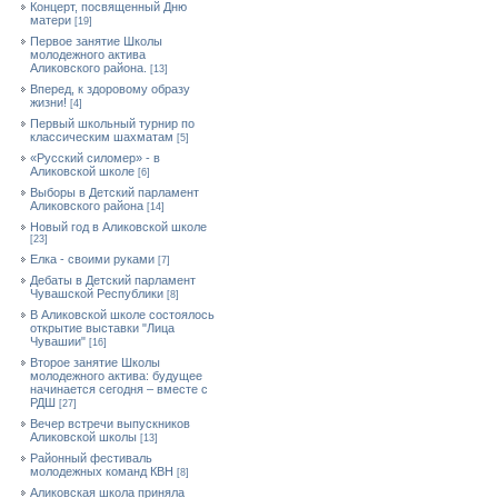
Концерт, посвященный Дню
матери
[19]
Первое занятие Школы
молодежного актива
Аликовского района.
[13]
Вперед, к здоровому образу
жизни!
[4]
Первый школьный турнир по
классическим шахматам
[5]
«Русский силомер» - в
Аликовской школе
[6]
Выборы в Детский парламент
Аликовского района
[14]
Новый год в Аликовской школе
[23]
Елка - своими руками
[7]
Дебаты в Детский парламент
Чувашской Республики
[8]
В Аликовской школе состоялось
открытие выставки "Лица
Чувашии"
[16]
Второе занятие Школы
молодежного актива: будущее
начинается сегодня – вместе с
РДШ
[27]
Вечер встречи выпускников
Аликовской школы
[13]
Районный фестиваль
молодежных команд КВН
[8]
Аликовская школа приняла