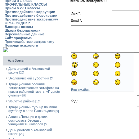
Приём в 1 класс
Всего комментариев:
0
ПРОФИЛЬНЫЕ КЛАССЫ
Приём в 2-11 классы
Противодействие коррупции
Имя *:
Противодействие бюрократии
Противодействие экстремизму
Email *:
ОРКСЭ/ОДНКР
Баннеры школы
Школа безопасности
Персональные данные
Сайт профкома
Противодействие экстремизму
Помощь психолога
Альбомы
День знаний в Аликовской
школе
[26]
Экологический субботник
[5]
Традиционная осенняя
легкоатлетическая эстафета на
Все смайлы
призы районной газеты «Пурнăç
çулĕпе»
[9]
Код *:
90-летие района
[10]
Традиционный турнир по мини-
футболу в селе Раскильдино
[9]
Акция «Полиция и дети»:
состоялась беседа с
учащимися 8 классов
[5]
День учителя в Аликовской
школе
[22]