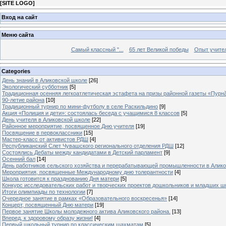
[
SITE LOGO
]
Вход на сайт
Меню сайта
Самый классный "...
65 лет Великой победы
Опыт учителе
Categories
День знаний в Аликовской школе
[26]
Экологический субботник
[5]
Традиционная осенняя легкоатлетическая эстафета на призы районной газеты «Пурн
90-летие района
[10]
Традиционный турнир по мини-футболу в селе Раскильдино
[9]
Акция «Полиция и дети»: состоялась беседа с учащимися 8 классов
[5]
День учителя в Аликовской школе
[22]
Районное мероприятие, посвященное Дню учителя
[19]
Посвящение в первоклассники
[15]
Мастер-класс от активистов РДШ
[4]
Республиканский Слет Чувашского регионального отделения РДШ
[12]
Состоялись Дебаты между кандидатами в Детский парламент
[9]
Осенний бал
[14]
День работников сельского хозяйства и перерабатывающей промышленности в Алик
Мероприятия, посвященные Международному дню толерантности
[4]
Школа готовится к празднованию Дня матери
[5]
Конкурс исследовательских работ и творческих проектов дошкольников и младших ш
Итоги олимпиады по технологии
[7]
Очередное занятие в рамках «Образовательного воскресенья»
[14]
Концерт, посвященный Дню матери
[19]
Первое занятие Школы молодежного актива Аликовского района.
[13]
Вперед, к здоровому образу жизни!
[4]
Первый школьный турнир по классическим шахматам
[5]