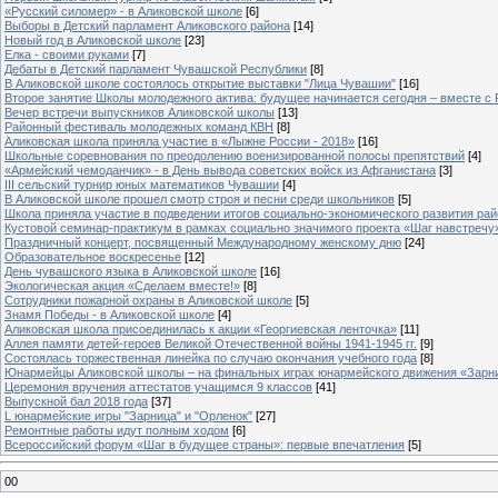
«Русский силомер» - в Аликовской школе
[6]
Выборы в Детский парламент Аликовского района
[14]
Новый год в Аликовской школе
[23]
Елка - своими руками
[7]
Дебаты в Детский парламент Чувашской Республики
[8]
В Аликовской школе состоялось открытие выставки "Лица Чувашии"
[16]
Второе занятие Школы молодежного актива: будущее начинается сегодня – вместе с
Вечер встречи выпускников Аликовской школы
[13]
Районный фестиваль молодежных команд КВН
[8]
Аликовская школа приняла участие в «Лыжне России - 2018»
[16]
Школьные соревнования по преодолению военизированной полосы препятствий
[4]
«Армейский чемоданчик» - в День вывода советских войск из Афганистана
[3]
III сельский турнир юных математиков Чувашии
[4]
В Аликовской школе прошел смотр строя и песни среди школьников
[5]
Школа приняла участие в подведении итогов социально-экономического развития ра
Кустовой семинар-практикум в рамках социально значимого проекта «Шаг навстречу
Праздничный концерт, посвященный Международному женскому дню
[24]
Образовательное воскресенье
[12]
День чувашского языка в Аликовской школе
[16]
Экологическая акция «Сделаем вместе!»
[8]
Сотрудники пожарной охраны в Аликовской школе
[5]
Знамя Победы - в Аликовской школе
[4]
Аликовская школа присоединилась к акции «Георгиевская ленточка»
[11]
Аллея памяти детей-героев Великой Отечественной войны 1941-1945 гг.
[9]
Cостоялась торжественная линейка по случаю окончания учебного года
[8]
Юнармейцы Аликовской школы – на финальных играх юнармейского движения «Зарн
Церемония вручения аттестатов учащимся 9 классов
[41]
Выпускной бал 2018 года
[37]
L юнармейские игры "Зарница" и "Орленок"
[27]
Ремонтные работы идут полным ходом
[6]
Всероссийский форум «Шаг в будущее страны»: первые впечатления
[5]
00