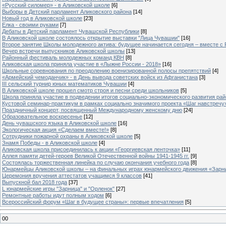
«Русский силомер» - в Аликовской школе
[6]
Выборы в Детский парламент Аликовского района
[14]
Новый год в Аликовской школе
[23]
Елка - своими руками
[7]
Дебаты в Детский парламент Чувашской Республики
[8]
В Аликовской школе состоялось открытие выставки "Лица Чувашии"
[16]
Второе занятие Школы молодежного актива: будущее начинается сегодня – вместе с
Вечер встречи выпускников Аликовской школы
[13]
Районный фестиваль молодежных команд КВН
[8]
Аликовская школа приняла участие в «Лыжне России - 2018»
[16]
Школьные соревнования по преодолению военизированной полосы препятствий
[4]
«Армейский чемоданчик» - в День вывода советских войск из Афганистана
[3]
III сельский турнир юных математиков Чувашии
[4]
В Аликовской школе прошел смотр строя и песни среди школьников
[5]
Школа приняла участие в подведении итогов социально-экономического развития ра
Кустовой семинар-практикум в рамках социально значимого проекта «Шаг навстречу
Праздничный концерт, посвященный Международному женскому дню
[24]
Образовательное воскресенье
[12]
День чувашского языка в Аликовской школе
[16]
Экологическая акция «Сделаем вместе!»
[8]
Сотрудники пожарной охраны в Аликовской школе
[5]
Знамя Победы - в Аликовской школе
[4]
Аликовская школа присоединилась к акции «Георгиевская ленточка»
[11]
Аллея памяти детей-героев Великой Отечественной войны 1941-1945 гг.
[9]
Cостоялась торжественная линейка по случаю окончания учебного года
[8]
Юнармейцы Аликовской школы – на финальных играх юнармейского движения «Зарн
Церемония вручения аттестатов учащимся 9 классов
[41]
Выпускной бал 2018 года
[37]
L юнармейские игры "Зарница" и "Орленок"
[27]
Ремонтные работы идут полным ходом
[6]
Всероссийский форум «Шаг в будущее страны»: первые впечатления
[5]
00