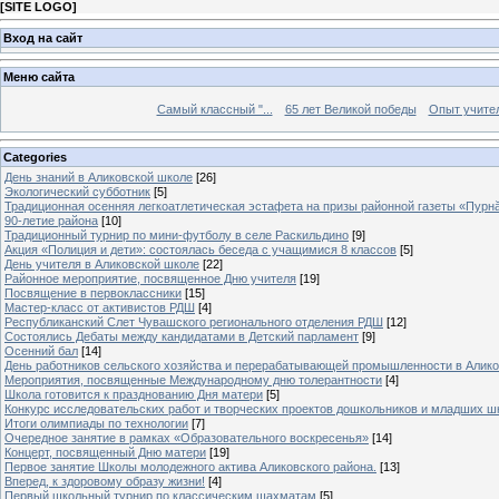
[
SITE LOGO
]
Вход на сайт
Меню сайта
Самый классный "...
65 лет Великой победы
Опыт учителе
Categories
День знаний в Аликовской школе
[26]
Экологический субботник
[5]
Традиционная осенняя легкоатлетическая эстафета на призы районной газеты «Пурн
90-летие района
[10]
Традиционный турнир по мини-футболу в селе Раскильдино
[9]
Акция «Полиция и дети»: состоялась беседа с учащимися 8 классов
[5]
День учителя в Аликовской школе
[22]
Районное мероприятие, посвященное Дню учителя
[19]
Посвящение в первоклассники
[15]
Мастер-класс от активистов РДШ
[4]
Республиканский Слет Чувашского регионального отделения РДШ
[12]
Состоялись Дебаты между кандидатами в Детский парламент
[9]
Осенний бал
[14]
День работников сельского хозяйства и перерабатывающей промышленности в Алик
Мероприятия, посвященные Международному дню толерантности
[4]
Школа готовится к празднованию Дня матери
[5]
Конкурс исследовательских работ и творческих проектов дошкольников и младших ш
Итоги олимпиады по технологии
[7]
Очередное занятие в рамках «Образовательного воскресенья»
[14]
Концерт, посвященный Дню матери
[19]
Первое занятие Школы молодежного актива Аликовского района.
[13]
Вперед, к здоровому образу жизни!
[4]
Первый школьный турнир по классическим шахматам
[5]