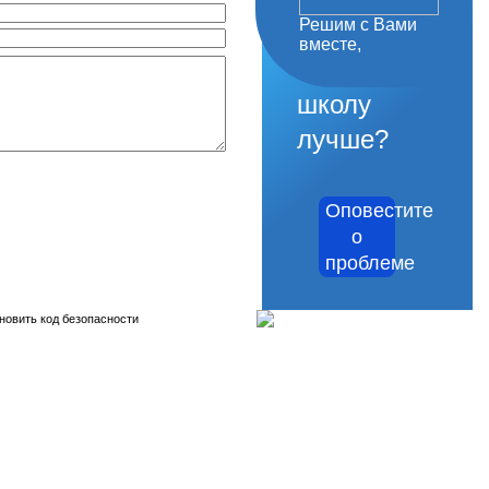
Решим с Вами
как
вместе,
сделать
школу
лучше?
Оповестите
о
проблеме