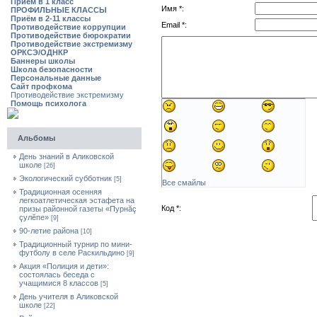
Приём в 1 класс
Имя *:
ПРОФИЛЬНЫЕ КЛАССЫ
Приём в 2-11 классы
Email *:
Противодействие коррупции
Противодействие бюрократии
Противодействие экстремизму
ОРКСЭ/ОДНКР
Баннеры школы
Школа безопасности
Персональные данные
Сайт профкома
Противодействие экстремизму
Помощь психолога
Альбомы
День знаний в Аликовской
школе
[26]
Экологический субботник
[5]
Все смайлы
Традиционная осенняя
легкоатлетическая эстафета на
Код *:
призы районной газеты «Пурнăç
çулĕпе»
[9]
90-летие района
[10]
Традиционный турнир по мини-
футболу в селе Раскильдино
[9]
Акция «Полиция и дети»:
состоялась беседа с
учащимися 8 классов
[5]
День учителя в Аликовской
школе
[22]