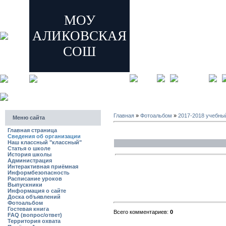
МОУ
АЛИКОВСКАЯ
СОШ
главная
регистрация
Главная
»
Фотоальбом
»
2017-2018 учебны
Меню сайта
Главная страница
Сведения об организации
Наш классный "классный"
Статья о школе
История школы
Администрация
Интерактивная приёмная
Информбезопасность
Расписание уроков
Выпускники
Информация о сайте
Доска объявлений
Фотоальбом
Гостевая книга
Всего комментариев:
0
FAQ (вопрос/ответ)
Территория охвата