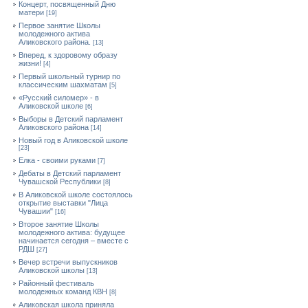
Концерт, посвященный Дню
матери
[19]
Первое занятие Школы
молодежного актива
Аликовского района.
[13]
Вперед, к здоровому образу
жизни!
[4]
Первый школьный турнир по
классическим шахматам
[5]
«Русский силомер» - в
Аликовской школе
[6]
Выборы в Детский парламент
Аликовского района
[14]
Новый год в Аликовской школе
[23]
Елка - своими руками
[7]
Дебаты в Детский парламент
Чувашской Республики
[8]
В Аликовской школе состоялось
открытие выставки "Лица
Чувашии"
[16]
Второе занятие Школы
молодежного актива: будущее
начинается сегодня – вместе с
РДШ
[27]
Вечер встречи выпускников
Аликовской школы
[13]
Районный фестиваль
молодежных команд КВН
[8]
Аликовская школа приняла