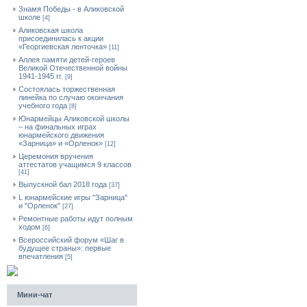
Знамя Победы - в Аликовской
школе
[4]
Аликовская школа
присоединилась к акции
«Георгиевская ленточка»
[11]
Аллея памяти детей-героев
Великой Отечественной войны
1941-1945 гг.
[9]
Cостоялась торжественная
линейка по случаю окончания
учебного года
[8]
Юнармейцы Аликовской школы
– на финальных играх
юнармейского движения
«Зарница» и «Орленок»
[12]
Церемония вручения
аттестатов учащимся 9 классов
[41]
Выпускной бал 2018 года
[37]
L юнармейские игры "Зарница"
и "Орленок"
[27]
Ремонтные работы идут полным
ходом
[6]
Всероссийский форум «Шаг в
будущее страны»: первые
впечатления
[5]
Мини-чат