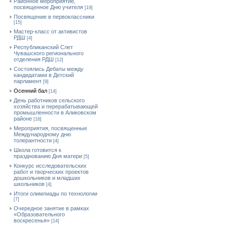
Районное мероприятие,
посвященное Дню учителя
[19]
Посвящение в первоклассники
[15]
Мастер-класс от активистов
РДШ
[4]
Республиканский Слет
Чувашского регионального
отделения РДШ
[12]
Состоялись Дебаты между
кандидатами в Детский
парламент
[9]
Осенний бал
[14]
День работников сельского
хозяйства и перерабатывающей
промышленности в Аликовском
районе
[16]
Мероприятия, посвященные
Международному дню
толерантности
[4]
Школа готовится к
празднованию Дня матери
[5]
Конкурс исследовательских
работ и творческих проектов
дошкольников и младших
школьников
[4]
Итоги олимпиады по технологии
[7]
Очередное занятие в рамках
«Образовательного
воскресенья»
[14]