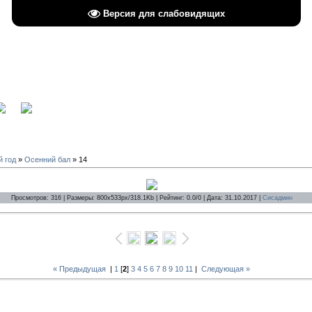
Версия для слабовидящих
вход
й год
»
Осенний бал
» 14
Просмотров: 316 | Размеры: 800x533px/318.1Kb | Рейтинг: 0.0/0 | Дата: 31.10.2017 |
Сисадмин
« Предыдущая
|
1
[
2
]
3
4
5
6
7
8
9
10
11
|
Следующая »