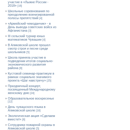
участие в «Лыжне России -
2018»
[16]
Школьные соревнования по
преодолению военизированной
полосы препятствий
[4]
«Армейский чемоданчик» - в
День вывода советских войск из
Афганистана
[3]
III сельский турнир юных
математиков Чувашии
[4]
В Аликовской школе прошел
смотр строя и песни среди
школьников
[5]
Школа приняла участие в
подведении итогов социально-
экономического развития
района
[8]
Кустовой семинар-практикум в
рамках социально значимого
проекта «Шаг навстречу»
[25]
Праздничный концерт,
посвященный Международному
женскому дню
[24]
Образовательное воскресенье
[12]
День чувашского языка в
Аликовской школе
[16]
Экологическая акция «Сделаем
вместе!»
[8]
Сотрудники пожарной охраны в
Аликовской школе
[5]