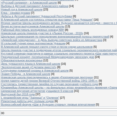
«Русский силомер» - в Аликовской школе
[6]
Выборы в Детский парламент Аликовского района
[14]
Новый год в Аликовской школе
[23]
Елка - своими руками
[7]
Дебаты в Детский парламент Чувашской Республики
[8]
В Аликовской школе состоялось открытие выставки "Лица Чувашии"
[16]
Второе занятие Школы молодежного актива: будущее начинается сегодня – вместе с
Вечер встречи выпускников Аликовской школы
[13]
Районный фестиваль молодежных команд КВН
[8]
Аликовская школа приняла участие в «Лыжне России - 2018»
[16]
Школьные соревнования по преодолению военизированной полосы препятствий
[4]
«Армейский чемоданчик» - в День вывода советских войск из Афганистана
[3]
III сельский турнир юных математиков Чувашии
[4]
В Аликовской школе прошел смотр строя и песни среди школьников
[5]
Школа приняла участие в подведении итогов социально-экономического развития ра
Кустовой семинар-практикум в рамках социально значимого проекта «Шаг навстречу
Праздничный концерт, посвященный Международному женскому дню
[24]
Образовательное воскресенье
[12]
День чувашского языка в Аликовской школе
[16]
Экологическая акция «Сделаем вместе!»
[8]
Сотрудники пожарной охраны в Аликовской школе
[5]
Знамя Победы - в Аликовской школе
[4]
Аликовская школа присоединилась к акции «Георгиевская ленточка»
[11]
Аллея памяти детей-героев Великой Отечественной войны 1941-1945 гг.
[9]
Cостоялась торжественная линейка по случаю окончания учебного года
[8]
Юнармейцы Аликовской школы – на финальных играх юнармейского движения «Зарн
Церемония вручения аттестатов учащимся 9 классов
[41]
Выпускной бал 2018 года
[37]
L юнармейские игры "Зарница" и "Орленок"
[27]
Ремонтные работы идут полным ходом
[6]
Всероссийский форум «Шаг в будущее страны»: первые впечатления
[5]
00