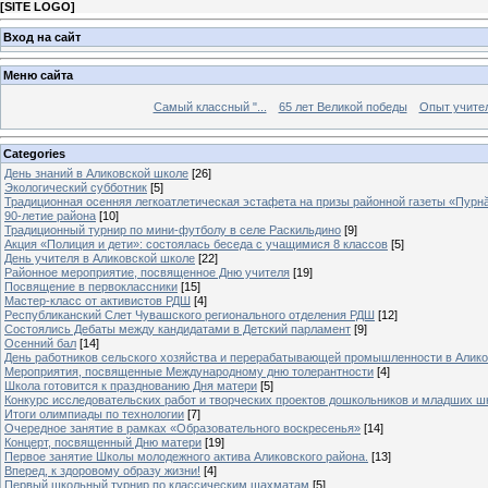
[
SITE LOGO
]
Вход на сайт
Меню сайта
Самый классный "...
65 лет Великой победы
Опыт учителе
Categories
День знаний в Аликовской школе
[26]
Экологический субботник
[5]
Традиционная осенняя легкоатлетическая эстафета на призы районной газеты «Пурн
90-летие района
[10]
Традиционный турнир по мини-футболу в селе Раскильдино
[9]
Акция «Полиция и дети»: состоялась беседа с учащимися 8 классов
[5]
День учителя в Аликовской школе
[22]
Районное мероприятие, посвященное Дню учителя
[19]
Посвящение в первоклассники
[15]
Мастер-класс от активистов РДШ
[4]
Республиканский Слет Чувашского регионального отделения РДШ
[12]
Состоялись Дебаты между кандидатами в Детский парламент
[9]
Осенний бал
[14]
День работников сельского хозяйства и перерабатывающей промышленности в Алик
Мероприятия, посвященные Международному дню толерантности
[4]
Школа готовится к празднованию Дня матери
[5]
Конкурс исследовательских работ и творческих проектов дошкольников и младших ш
Итоги олимпиады по технологии
[7]
Очередное занятие в рамках «Образовательного воскресенья»
[14]
Концерт, посвященный Дню матери
[19]
Первое занятие Школы молодежного актива Аликовского района.
[13]
Вперед, к здоровому образу жизни!
[4]
Первый школьный турнир по классическим шахматам
[5]