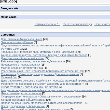
[
SITE LOGO
]
Вход на сайт
Меню сайта
Самый классный "...
65 лет Великой победы
Опыт учителе
Categories
День знаний в Аликовской школе
[26]
Экологический субботник
[5]
Традиционная осенняя легкоатлетическая эстафета на призы районной газеты «Пурн
90-летие района
[10]
Традиционный турнир по мини-футболу в селе Раскильдино
[9]
Акция «Полиция и дети»: состоялась беседа с учащимися 8 классов
[5]
День учителя в Аликовской школе
[22]
Районное мероприятие, посвященное Дню учителя
[19]
Посвящение в первоклассники
[15]
Мастер-класс от активистов РДШ
[4]
Республиканский Слет Чувашского регионального отделения РДШ
[12]
Состоялись Дебаты между кандидатами в Детский парламент
[9]
Осенний бал
[14]
День работников сельского хозяйства и перерабатывающей промышленности в Алик
Мероприятия, посвященные Международному дню толерантности
[4]
Школа готовится к празднованию Дня матери
[5]
Конкурс исследовательских работ и творческих проектов дошкольников и младших ш
Итоги олимпиады по технологии
[7]
Очередное занятие в рамках «Образовательного воскресенья»
[14]
Концерт, посвященный Дню матери
[19]
Первое занятие Школы молодежного актива Аликовского района.
[13]
Вперед, к здоровому образу жизни!
[4]
Первый школьный турнир по классическим шахматам
[5]