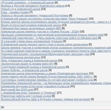
«Русский силомер» - в Аликовской школе
[6]
Выборы в Детский парламент Аликовского района
[14]
Новый год в Аликовской школе
[23]
Елка - своими руками
[7]
Дебаты в Детский парламент Чувашской Республики
[8]
В Аликовской школе состоялось открытие выставки "Лица Чувашии"
[16]
Второе занятие Школы молодежного актива: будущее начинается сегодня – вместе с
Вечер встречи выпускников Аликовской школы
[13]
Районный фестиваль молодежных команд КВН
[8]
Аликовская школа приняла участие в «Лыжне России - 2018»
[16]
Школьные соревнования по преодолению военизированной полосы препятствий
[4]
«Армейский чемоданчик» - в День вывода советских войск из Афганистана
[3]
III сельский турнир юных математиков Чувашии
[4]
В Аликовской школе прошел смотр строя и песни среди школьников
[5]
Школа приняла участие в подведении итогов социально-экономического развития ра
Кустовой семинар-практикум в рамках социально значимого проекта «Шаг навстречу
Праздничный концерт, посвященный Международному женскому дню
[24]
Образовательное воскресенье
[12]
День чувашского языка в Аликовской школе
[16]
Экологическая акция «Сделаем вместе!»
[8]
Сотрудники пожарной охраны в Аликовской школе
[5]
Знамя Победы - в Аликовской школе
[4]
Аликовская школа присоединилась к акции «Георгиевская ленточка»
[11]
Аллея памяти детей-героев Великой Отечественной войны 1941-1945 гг.
[9]
Cостоялась торжественная линейка по случаю окончания учебного года
[8]
Юнармейцы Аликовской школы – на финальных играх юнармейского движения «Зарн
Церемония вручения аттестатов учащимся 9 классов
[41]
Выпускной бал 2018 года
[37]
L юнармейские игры "Зарница" и "Орленок"
[27]
Ремонтные работы идут полным ходом
[6]
Всероссийский форум «Шаг в будущее страны»: первые впечатления
[5]
00