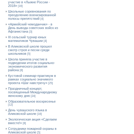
участие в «Лыжне России -
2018»
[16]
Школьные соревнования по
преодолению военизированной
полосы препятствий
[4]
«Армейский чемоданчик» - в
День вывода советских войск из
Афганистана
[3]
III сельский турнир юных
математиков Чувашии
[4]
В Аликовской школе прошел
смотр строя и песни среди
школьников
[5]
Школа приняла участие в
подведении итогов социально-
экономического развития
района
[8]
Кустовой семинар-практикум в
рамках социально значимого
проекта «Шаг навстречу»
[25]
Праздничный концерт,
посвященный Международному
женскому дню
[24]
Образовательное воскресенье
[12]
День чувашского языка в
Аликовской школе
[16]
Экологическая акция «Сделаем
вместе!»
[8]
Сотрудники пожарной охраны в
Аликовской школе
[5]