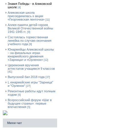
Знамя Победы - в Аликовской
школе
[4]
Аликовская школа
присоединилась к акции
«Георгиевская ленточка»
[11]
Аллея памяти детей-героев
Великой Отечественной войны
1941-1945 гг.
[9]
Cостоялась торжественная
линейка по случаю окончания
учебного года
[8]
Юнармейцы Аликовской школы
– на финальных играх
юнармейского движения
«Зарница» и «Орленок»
[12]
Церемония вручения
аттестатов учащимся 9 классов
[41]
Выпускной бал 2018 года
[37]
L юнармейские игры "Зарница"
и "Орленок"
[27]
Ремонтные работы идут полным
ходом
[6]
Всероссийский форум «Шаг в
будущее страны»: первые
впечатления
[5]
Мини-чат