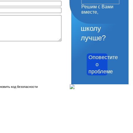
Решим с Вами
как
вместе,
сделать
школу
лучше?
Оповестите
о
проблеме