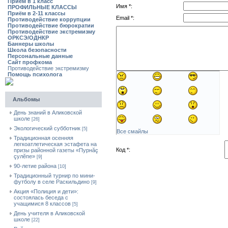
Приём в 1 класс
Имя *:
ПРОФИЛЬНЫЕ КЛАССЫ
Приём в 2-11 классы
Email *:
Противодействие коррупции
Противодействие бюрократии
Противодействие экстремизму
ОРКСЭ/ОДНКР
Баннеры школы
Школа безопасности
Персональные данные
Сайт профкома
Противодействие экстремизму
Помощь психолога
Альбомы
День знаний в Аликовской
школе
[26]
Экологический субботник
[5]
Все смайлы
Традиционная осенняя
легкоатлетическая эстафета на
Код *:
призы районной газеты «Пурнăç
çулĕпе»
[9]
90-летие района
[10]
Традиционный турнир по мини-
футболу в селе Раскильдино
[9]
Акция «Полиция и дети»:
состоялась беседа с
учащимися 8 классов
[5]
День учителя в Аликовской
школе
[22]