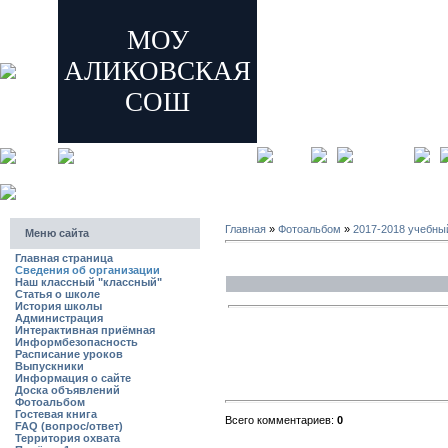
МОУ
АЛИКОВСКАЯ
СОШ
главная
регистрация
Главная
»
Фотоальбом
»
2017-2018 учебны
Меню сайта
Главная страница
Сведения об организации
Наш классный "классный"
Статья о школе
История школы
Администрация
Интерактивная приёмная
Информбезопасность
Расписание уроков
Выпускники
Информация о сайте
Доска объявлений
Фотоальбом
Гостевая книга
Всего комментариев:
0
FAQ (вопрос/ответ)
Территория охвата