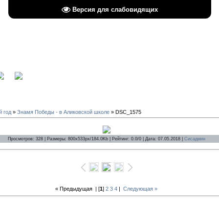
Версия для слабовидящих
вход
й год
»
Знамя Победы - в Аликовской школе
» DSC_1575
Просмотров: 328 | Размеры: 800x533px/184.0Kb | Рейтинг: 0.0/0 | Дата: 07.05.2018 |
Сисадмин
« Предыдущая
| [
1
]
2
3
4
|
Следующая »