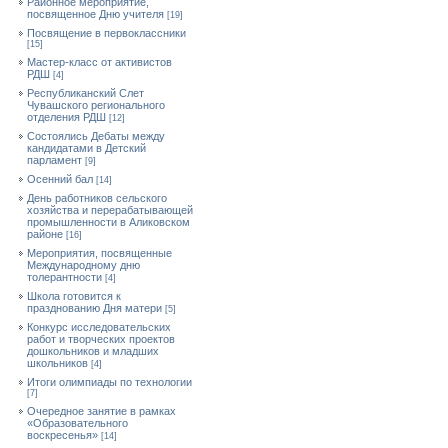
Районное мероприятие,
посвященное Дню учителя
[19]
Посвящение в первоклассники
[15]
Мастер-класс от активистов
РДШ
[4]
Республиканский Слет
Чувашского регионального
отделения РДШ
[12]
Состоялись Дебаты между
кандидатами в Детский
парламент
[9]
Осенний бал
[14]
День работников сельского
хозяйства и перерабатывающей
промышленности в Аликовском
районе
[16]
Мероприятия, посвященные
Международному дню
толерантности
[4]
Школа готовится к
празднованию Дня матери
[5]
Конкурс исследовательских
работ и творческих проектов
дошкольников и младших
школьников
[4]
Итоги олимпиады по технологии
[7]
Очередное занятие в рамках
«Образовательного
воскресенья»
[14]