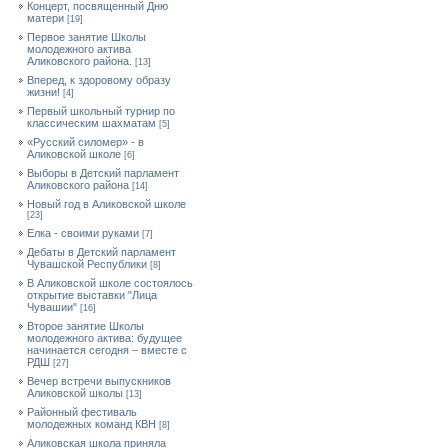
Концерт, посвященный Дню
матери
[19]
Первое занятие Школы
молодежного актива
Аликовского района.
[13]
Вперед, к здоровому образу
жизни!
[4]
Первый школьный турнир по
классическим шахматам
[5]
«Русский силомер» - в
Аликовской школе
[6]
Выборы в Детский парламент
Аликовского района
[14]
Новый год в Аликовской школе
[23]
Елка - своими руками
[7]
Дебаты в Детский парламент
Чувашской Республики
[8]
В Аликовской школе состоялось
открытие выставки "Лица
Чувашии"
[16]
Второе занятие Школы
молодежного актива: будущее
начинается сегодня – вместе с
РДШ
[27]
Вечер встречи выпускников
Аликовской школы
[13]
Районный фестиваль
молодежных команд КВН
[8]
Аликовская школа приняла