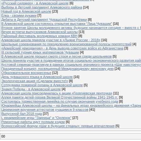
«Русский силомер» - в Аликовской школе
[6]
Выборы в Детский парламент Аликовского района
[14]
Новый год в Аликовской школе
[23]
Елка - своими руками
[7]
Дебаты в Детский парламент Чувашской Республики
[8]
В Аликовской школе состоялось открытие выставки "Лица Чувашии"
[16]
Второе занятие Школы молодежного актива: будущее начинается сегодня – вместе с
Вечер встречи выпускников Аликовской школы
[13]
Районный фестиваль молодежных команд КВН
[8]
Аликовская школа приняла участие в «Лыжне России - 2018»
[16]
Школьные соревнования по преодолению военизированной полосы препятствий
[4]
«Армейский чемоданчик» - в День вывода советских войск из Афганистана
[3]
III сельский турнир юных математиков Чувашии
[4]
В Аликовской школе прошел смотр строя и песни среди школьников
[5]
Школа приняла участие в подведении итогов социально-экономического развития ра
Кустовой семинар-практикум в рамках социально значимого проекта «Шаг навстречу
Праздничный концерт, посвященный Международному женскому дню
[24]
Образовательное воскресенье
[12]
День чувашского языка в Аликовской школе
[16]
Экологическая акция «Сделаем вместе!»
[8]
Сотрудники пожарной охраны в Аликовской школе
[5]
Знамя Победы - в Аликовской школе
[4]
Аликовская школа присоединилась к акции «Георгиевская ленточка»
[11]
Аллея памяти детей-героев Великой Отечественной войны 1941-1945 гг.
[9]
Cостоялась торжественная линейка по случаю окончания учебного года
[8]
Юнармейцы Аликовской школы – на финальных играх юнармейского движения «Зарн
Церемония вручения аттестатов учащимся 9 классов
[41]
Выпускной бал 2018 года
[37]
L юнармейские игры "Зарница" и "Орленок"
[27]
Ремонтные работы идут полным ходом
[6]
Всероссийский форум «Шаг в будущее страны»: первые впечатления
[5]
00