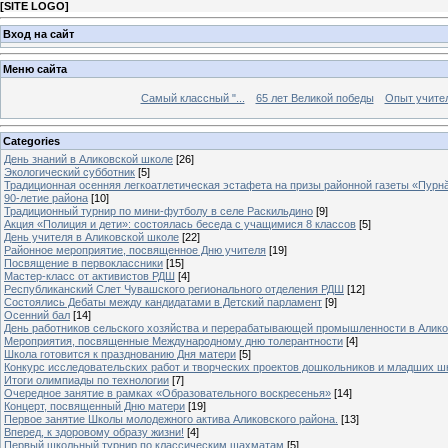
[
SITE LOGO
]
Вход на сайт
Меню сайта
Самый классный "...
65 лет Великой победы
Опыт учителе
Categories
День знаний в Аликовской школе
[26]
Экологический субботник
[5]
Традиционная осенняя легкоатлетическая эстафета на призы районной газеты «Пурн
90-летие района
[10]
Традиционный турнир по мини-футболу в селе Раскильдино
[9]
Акция «Полиция и дети»: состоялась беседа с учащимися 8 классов
[5]
День учителя в Аликовской школе
[22]
Районное мероприятие, посвященное Дню учителя
[19]
Посвящение в первоклассники
[15]
Мастер-класс от активистов РДШ
[4]
Республиканский Слет Чувашского регионального отделения РДШ
[12]
Состоялись Дебаты между кандидатами в Детский парламент
[9]
Осенний бал
[14]
День работников сельского хозяйства и перерабатывающей промышленности в Алик
Мероприятия, посвященные Международному дню толерантности
[4]
Школа готовится к празднованию Дня матери
[5]
Конкурс исследовательских работ и творческих проектов дошкольников и младших ш
Итоги олимпиады по технологии
[7]
Очередное занятие в рамках «Образовательного воскресенья»
[14]
Концерт, посвященный Дню матери
[19]
Первое занятие Школы молодежного актива Аликовского района.
[13]
Вперед, к здоровому образу жизни!
[4]
Первый школьный турнир по классическим шахматам
[5]