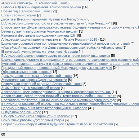
«Русский силомер» - в Аликовской школе
[6]
Выборы в Детский парламент Аликовского района
[14]
Новый год в Аликовской школе
[23]
Елка - своими руками
[7]
Дебаты в Детский парламент Чувашской Республики
[8]
В Аликовской школе состоялось открытие выставки "Лица Чувашии"
[16]
Второе занятие Школы молодежного актива: будущее начинается сегодня – вместе с
Вечер встречи выпускников Аликовской школы
[13]
Районный фестиваль молодежных команд КВН
[8]
Аликовская школа приняла участие в «Лыжне России - 2018»
[16]
Школьные соревнования по преодолению военизированной полосы препятствий
[4]
«Армейский чемоданчик» - в День вывода советских войск из Афганистана
[3]
III сельский турнир юных математиков Чувашии
[4]
В Аликовской школе прошел смотр строя и песни среди школьников
[5]
Школа приняла участие в подведении итогов социально-экономического развития ра
Кустовой семинар-практикум в рамках социально значимого проекта «Шаг навстречу
Праздничный концерт, посвященный Международному женскому дню
[24]
Образовательное воскресенье
[12]
День чувашского языка в Аликовской школе
[16]
Экологическая акция «Сделаем вместе!»
[8]
Сотрудники пожарной охраны в Аликовской школе
[5]
Знамя Победы - в Аликовской школе
[4]
Аликовская школа присоединилась к акции «Георгиевская ленточка»
[11]
Аллея памяти детей-героев Великой Отечественной войны 1941-1945 гг.
[9]
Cостоялась торжественная линейка по случаю окончания учебного года
[8]
Юнармейцы Аликовской школы – на финальных играх юнармейского движения «Зарн
Церемония вручения аттестатов учащимся 9 классов
[41]
Выпускной бал 2018 года
[37]
L юнармейские игры "Зарница" и "Орленок"
[27]
Ремонтные работы идут полным ходом
[6]
Всероссийский форум «Шаг в будущее страны»: первые впечатления
[5]
00