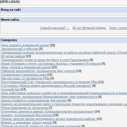
[
SITE LOGO
]
Вход на сайт
Меню сайта
Самый классный "...
65 лет Великой победы
Опыт учителе
Categories
День знаний в Аликовской школе
[26]
Экологический субботник
[5]
Традиционная осенняя легкоатлетическая эстафета на призы районной газеты «Пурн
90-летие района
[10]
Традиционный турнир по мини-футболу в селе Раскильдино
[9]
Акция «Полиция и дети»: состоялась беседа с учащимися 8 классов
[5]
День учителя в Аликовской школе
[22]
Районное мероприятие, посвященное Дню учителя
[19]
Посвящение в первоклассники
[15]
Мастер-класс от активистов РДШ
[4]
Республиканский Слет Чувашского регионального отделения РДШ
[12]
Состоялись Дебаты между кандидатами в Детский парламент
[9]
Осенний бал
[14]
День работников сельского хозяйства и перерабатывающей промышленности в Алик
Мероприятия, посвященные Международному дню толерантности
[4]
Школа готовится к празднованию Дня матери
[5]
Конкурс исследовательских работ и творческих проектов дошкольников и младших ш
Итоги олимпиады по технологии
[7]
Очередное занятие в рамках «Образовательного воскресенья»
[14]
Концерт, посвященный Дню матери
[19]
Первое занятие Школы молодежного актива Аликовского района.
[13]
Вперед, к здоровому образу жизни!
[4]
Первый школьный турнир по классическим шахматам
[5]