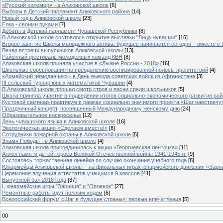
«Русский силомер» - в Аликовской школе
[6]
Выборы в Детский парламент Аликовского района
[14]
Новый год в Аликовской школе
[23]
Елка - своими руками
[7]
Дебаты в Детский парламент Чувашской Республики
[8]
В Аликовской школе состоялось открытие выставки "Лица Чувашии"
[16]
Второе занятие Школы молодежного актива: будущее начинается сегодня – вместе с
Вечер встречи выпускников Аликовской школы
[13]
Районный фестиваль молодежных команд КВН
[8]
Аликовская школа приняла участие в «Лыжне России - 2018»
[16]
Школьные соревнования по преодолению военизированной полосы препятствий
[4]
«Армейский чемоданчик» - в День вывода советских войск из Афганистана
[3]
III сельский турнир юных математиков Чувашии
[4]
В Аликовской школе прошел смотр строя и песни среди школьников
[5]
Школа приняла участие в подведении итогов социально-экономического развития ра
Кустовой семинар-практикум в рамках социально значимого проекта «Шаг навстречу
Праздничный концерт, посвященный Международному женскому дню
[24]
Образовательное воскресенье
[12]
День чувашского языка в Аликовской школе
[16]
Экологическая акция «Сделаем вместе!»
[8]
Сотрудники пожарной охраны в Аликовской школе
[5]
Знамя Победы - в Аликовской школе
[4]
Аликовская школа присоединилась к акции «Георгиевская ленточка»
[11]
Аллея памяти детей-героев Великой Отечественной войны 1941-1945 гг.
[9]
Cостоялась торжественная линейка по случаю окончания учебного года
[8]
Юнармейцы Аликовской школы – на финальных играх юнармейского движения «Зарн
Церемония вручения аттестатов учащимся 9 классов
[41]
Выпускной бал 2018 года
[37]
L юнармейские игры "Зарница" и "Орленок"
[27]
Ремонтные работы идут полным ходом
[6]
Всероссийский форум «Шаг в будущее страны»: первые впечатления
[5]
00