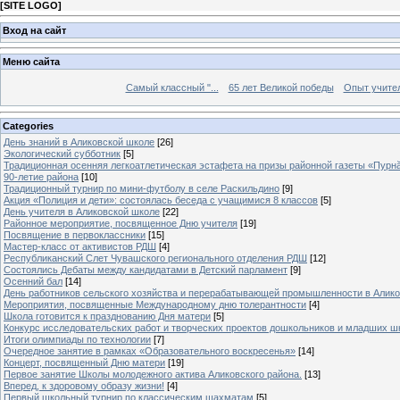
[
SITE LOGO
]
Вход на сайт
Меню сайта
Самый классный "...
65 лет Великой победы
Опыт учителе
Categories
День знаний в Аликовской школе
[26]
Экологический субботник
[5]
Традиционная осенняя легкоатлетическая эстафета на призы районной газеты «Пурн
90-летие района
[10]
Традиционный турнир по мини-футболу в селе Раскильдино
[9]
Акция «Полиция и дети»: состоялась беседа с учащимися 8 классов
[5]
День учителя в Аликовской школе
[22]
Районное мероприятие, посвященное Дню учителя
[19]
Посвящение в первоклассники
[15]
Мастер-класс от активистов РДШ
[4]
Республиканский Слет Чувашского регионального отделения РДШ
[12]
Состоялись Дебаты между кандидатами в Детский парламент
[9]
Осенний бал
[14]
День работников сельского хозяйства и перерабатывающей промышленности в Алик
Мероприятия, посвященные Международному дню толерантности
[4]
Школа готовится к празднованию Дня матери
[5]
Конкурс исследовательских работ и творческих проектов дошкольников и младших ш
Итоги олимпиады по технологии
[7]
Очередное занятие в рамках «Образовательного воскресенья»
[14]
Концерт, посвященный Дню матери
[19]
Первое занятие Школы молодежного актива Аликовского района.
[13]
Вперед, к здоровому образу жизни!
[4]
Первый школьный турнир по классическим шахматам
[5]