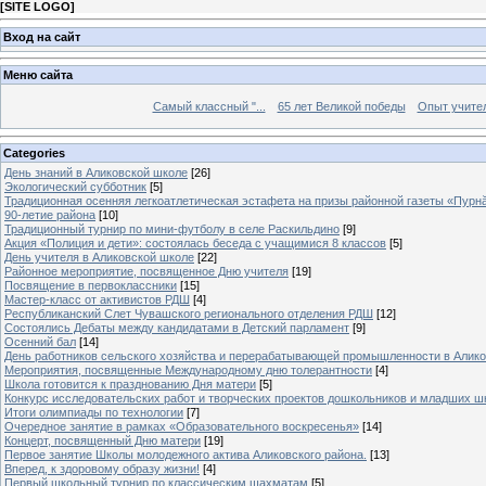
[
SITE LOGO
]
Вход на сайт
Меню сайта
Самый классный "...
65 лет Великой победы
Опыт учителе
Categories
День знаний в Аликовской школе
[26]
Экологический субботник
[5]
Традиционная осенняя легкоатлетическая эстафета на призы районной газеты «Пурн
90-летие района
[10]
Традиционный турнир по мини-футболу в селе Раскильдино
[9]
Акция «Полиция и дети»: состоялась беседа с учащимися 8 классов
[5]
День учителя в Аликовской школе
[22]
Районное мероприятие, посвященное Дню учителя
[19]
Посвящение в первоклассники
[15]
Мастер-класс от активистов РДШ
[4]
Республиканский Слет Чувашского регионального отделения РДШ
[12]
Состоялись Дебаты между кандидатами в Детский парламент
[9]
Осенний бал
[14]
День работников сельского хозяйства и перерабатывающей промышленности в Алик
Мероприятия, посвященные Международному дню толерантности
[4]
Школа готовится к празднованию Дня матери
[5]
Конкурс исследовательских работ и творческих проектов дошкольников и младших ш
Итоги олимпиады по технологии
[7]
Очередное занятие в рамках «Образовательного воскресенья»
[14]
Концерт, посвященный Дню матери
[19]
Первое занятие Школы молодежного актива Аликовского района.
[13]
Вперед, к здоровому образу жизни!
[4]
Первый школьный турнир по классическим шахматам
[5]