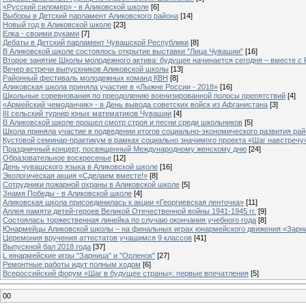
«Русский силомер» - в Аликовской школе
[6]
Выборы в Детский парламент Аликовского района
[14]
Новый год в Аликовской школе
[23]
Елка - своими руками
[7]
Дебаты в Детский парламент Чувашской Республики
[8]
В Аликовской школе состоялось открытие выставки "Лица Чувашии"
[16]
Второе занятие Школы молодежного актива: будущее начинается сегодня – вместе с
Вечер встречи выпускников Аликовской школы
[13]
Районный фестиваль молодежных команд КВН
[8]
Аликовская школа приняла участие в «Лыжне России - 2018»
[16]
Школьные соревнования по преодолению военизированной полосы препятствий
[4]
«Армейский чемоданчик» - в День вывода советских войск из Афганистана
[3]
III сельский турнир юных математиков Чувашии
[4]
В Аликовской школе прошел смотр строя и песни среди школьников
[5]
Школа приняла участие в подведении итогов социально-экономического развития ра
Кустовой семинар-практикум в рамках социально значимого проекта «Шаг навстречу
Праздничный концерт, посвященный Международному женскому дню
[24]
Образовательное воскресенье
[12]
День чувашского языка в Аликовской школе
[16]
Экологическая акция «Сделаем вместе!»
[8]
Сотрудники пожарной охраны в Аликовской школе
[5]
Знамя Победы - в Аликовской школе
[4]
Аликовская школа присоединилась к акции «Георгиевская ленточка»
[11]
Аллея памяти детей-героев Великой Отечественной войны 1941-1945 гг.
[9]
Cостоялась торжественная линейка по случаю окончания учебного года
[8]
Юнармейцы Аликовской школы – на финальных играх юнармейского движения «Зарн
Церемония вручения аттестатов учащимся 9 классов
[41]
Выпускной бал 2018 года
[37]
L юнармейские игры "Зарница" и "Орленок"
[27]
Ремонтные работы идут полным ходом
[6]
Всероссийский форум «Шаг в будущее страны»: первые впечатления
[5]
00