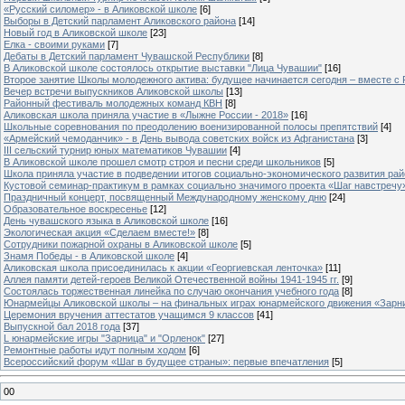
«Русский силомер» - в Аликовской школе
[6]
Выборы в Детский парламент Аликовского района
[14]
Новый год в Аликовской школе
[23]
Елка - своими руками
[7]
Дебаты в Детский парламент Чувашской Республики
[8]
В Аликовской школе состоялось открытие выставки "Лица Чувашии"
[16]
Второе занятие Школы молодежного актива: будущее начинается сегодня – вместе с
Вечер встречи выпускников Аликовской школы
[13]
Районный фестиваль молодежных команд КВН
[8]
Аликовская школа приняла участие в «Лыжне России - 2018»
[16]
Школьные соревнования по преодолению военизированной полосы препятствий
[4]
«Армейский чемоданчик» - в День вывода советских войск из Афганистана
[3]
III сельский турнир юных математиков Чувашии
[4]
В Аликовской школе прошел смотр строя и песни среди школьников
[5]
Школа приняла участие в подведении итогов социально-экономического развития ра
Кустовой семинар-практикум в рамках социально значимого проекта «Шаг навстречу
Праздничный концерт, посвященный Международному женскому дню
[24]
Образовательное воскресенье
[12]
День чувашского языка в Аликовской школе
[16]
Экологическая акция «Сделаем вместе!»
[8]
Сотрудники пожарной охраны в Аликовской школе
[5]
Знамя Победы - в Аликовской школе
[4]
Аликовская школа присоединилась к акции «Георгиевская ленточка»
[11]
Аллея памяти детей-героев Великой Отечественной войны 1941-1945 гг.
[9]
Cостоялась торжественная линейка по случаю окончания учебного года
[8]
Юнармейцы Аликовской школы – на финальных играх юнармейского движения «Зарн
Церемония вручения аттестатов учащимся 9 классов
[41]
Выпускной бал 2018 года
[37]
L юнармейские игры "Зарница" и "Орленок"
[27]
Ремонтные работы идут полным ходом
[6]
Всероссийский форум «Шаг в будущее страны»: первые впечатления
[5]
00