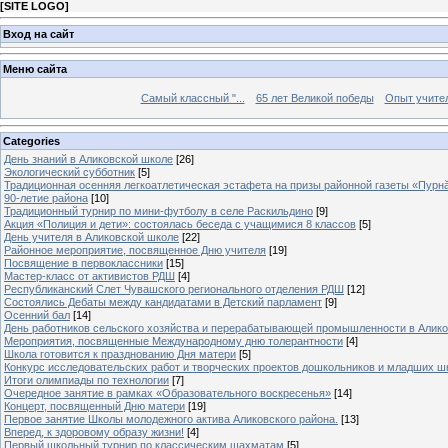
[
SITE LOGO
]
Вход на сайт
Меню сайта
Самый классный "...
65 лет Великой победы
Опыт учителе
Categories
День знаний в Аликовской школе
[26]
Экологический субботник
[5]
Традиционная осенняя легкоатлетическая эстафета на призы районной газеты «Пурн
90-летие района
[10]
Традиционный турнир по мини-футболу в селе Раскильдино
[9]
Акция «Полиция и дети»: состоялась беседа с учащимися 8 классов
[5]
День учителя в Аликовской школе
[22]
Районное мероприятие, посвященное Дню учителя
[19]
Посвящение в первоклассники
[15]
Мастер-класс от активистов РДШ
[4]
Республиканский Слет Чувашского регионального отделения РДШ
[12]
Состоялись Дебаты между кандидатами в Детский парламент
[9]
Осенний бал
[14]
День работников сельского хозяйства и перерабатывающей промышленности в Алик
Мероприятия, посвященные Международному дню толерантности
[4]
Школа готовится к празднованию Дня матери
[5]
Конкурс исследовательских работ и творческих проектов дошкольников и младших ш
Итоги олимпиады по технологии
[7]
Очередное занятие в рамках «Образовательного воскресенья»
[14]
Концерт, посвященный Дню матери
[19]
Первое занятие Школы молодежного актива Аликовского района.
[13]
Вперед, к здоровому образу жизни!
[4]
Первый школьный турнир по классическим шахматам
[5]