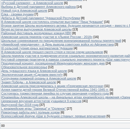
«Русский силомер» - в Аликовской школе
[6]
Выборы в Детский парламент Аликовского района
[14]
Новый год в Аликовской школе
[23]
Елка - своими руками
[7]
Дебаты в Детский парламент Чувашской Республики
[8]
В Аликовской школе состоялось открытие выставки "Лица Чувашии"
[16]
Второе занятие Школы молодежного актива: будущее начинается сегодня – вместе с
Вечер встречи выпускников Аликовской школы
[13]
Районный фестиваль молодежных команд КВН
[8]
Аликовская школа приняла участие в «Лыжне России - 2018»
[16]
Школьные соревнования по преодолению военизированной полосы препятствий
[4]
«Армейский чемоданчик» - в День вывода советских войск из Афганистана
[3]
III сельский турнир юных математиков Чувашии
[4]
В Аликовской школе прошел смотр строя и песни среди школьников
[5]
Школа приняла участие в подведении итогов социально-экономического развития ра
Кустовой семинар-практикум в рамках социально значимого проекта «Шаг навстречу
Праздничный концерт, посвященный Международному женскому дню
[24]
Образовательное воскресенье
[12]
День чувашского языка в Аликовской школе
[16]
Экологическая акция «Сделаем вместе!»
[8]
Сотрудники пожарной охраны в Аликовской школе
[5]
Знамя Победы - в Аликовской школе
[4]
Аликовская школа присоединилась к акции «Георгиевская ленточка»
[11]
Аллея памяти детей-героев Великой Отечественной войны 1941-1945 гг.
[9]
Cостоялась торжественная линейка по случаю окончания учебного года
[8]
Юнармейцы Аликовской школы – на финальных играх юнармейского движения «Зарн
Церемония вручения аттестатов учащимся 9 классов
[41]
Выпускной бал 2018 года
[37]
L юнармейские игры "Зарница" и "Орленок"
[27]
Ремонтные работы идут полным ходом
[6]
Всероссийский форум «Шаг в будущее страны»: первые впечатления
[5]
00