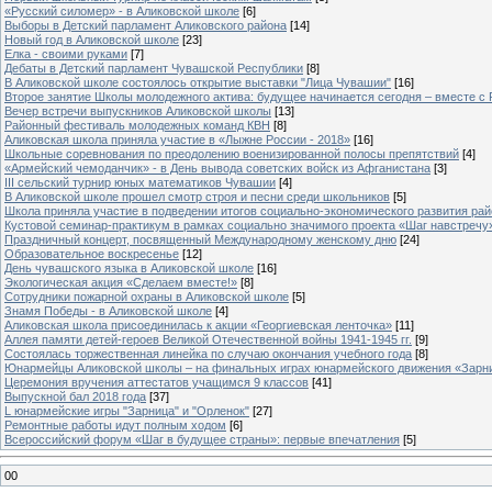
«Русский силомер» - в Аликовской школе
[6]
Выборы в Детский парламент Аликовского района
[14]
Новый год в Аликовской школе
[23]
Елка - своими руками
[7]
Дебаты в Детский парламент Чувашской Республики
[8]
В Аликовской школе состоялось открытие выставки "Лица Чувашии"
[16]
Второе занятие Школы молодежного актива: будущее начинается сегодня – вместе с
Вечер встречи выпускников Аликовской школы
[13]
Районный фестиваль молодежных команд КВН
[8]
Аликовская школа приняла участие в «Лыжне России - 2018»
[16]
Школьные соревнования по преодолению военизированной полосы препятствий
[4]
«Армейский чемоданчик» - в День вывода советских войск из Афганистана
[3]
III сельский турнир юных математиков Чувашии
[4]
В Аликовской школе прошел смотр строя и песни среди школьников
[5]
Школа приняла участие в подведении итогов социально-экономического развития ра
Кустовой семинар-практикум в рамках социально значимого проекта «Шаг навстречу
Праздничный концерт, посвященный Международному женскому дню
[24]
Образовательное воскресенье
[12]
День чувашского языка в Аликовской школе
[16]
Экологическая акция «Сделаем вместе!»
[8]
Сотрудники пожарной охраны в Аликовской школе
[5]
Знамя Победы - в Аликовской школе
[4]
Аликовская школа присоединилась к акции «Георгиевская ленточка»
[11]
Аллея памяти детей-героев Великой Отечественной войны 1941-1945 гг.
[9]
Cостоялась торжественная линейка по случаю окончания учебного года
[8]
Юнармейцы Аликовской школы – на финальных играх юнармейского движения «Зарн
Церемония вручения аттестатов учащимся 9 классов
[41]
Выпускной бал 2018 года
[37]
L юнармейские игры "Зарница" и "Орленок"
[27]
Ремонтные работы идут полным ходом
[6]
Всероссийский форум «Шаг в будущее страны»: первые впечатления
[5]
00