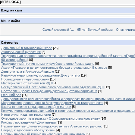
[
SITE LOGO
]
Вход на сайт
Меню сайта
Самый классный "...
65 лет Великой победы
Опыт учителе
Categories
День знаний в Аликовской школе
[26]
Экологический субботник
[5]
Традиционная осенняя легкоатлетическая эстафета на призы районной газеты «Пурн
90-летие района
[10]
Традиционный турнир по мини-футболу в селе Раскильдино
[9]
Акция «Полиция и дети»: состоялась беседа с учащимися 8 классов
[5]
День учителя в Аликовской школе
[22]
Районное мероприятие, посвященное Дню учителя
[19]
Посвящение в первоклассники
[15]
Мастер-класс от активистов РДШ
[4]
Республиканский Слет Чувашского регионального отделения РДШ
[12]
Состоялись Дебаты между кандидатами в Детский парламент
[9]
Осенний бал
[14]
День работников сельского хозяйства и перерабатывающей промышленности в Алик
Мероприятия, посвященные Международному дню толерантности
[4]
Школа готовится к празднованию Дня матери
[5]
Конкурс исследовательских работ и творческих проектов дошкольников и младших ш
Итоги олимпиады по технологии
[7]
Очередное занятие в рамках «Образовательного воскресенья»
[14]
Концерт, посвященный Дню матери
[19]
Первое занятие Школы молодежного актива Аликовского района.
[13]
Вперед, к здоровому образу жизни!
[4]
Первый школьный турнир по классическим шахматам
[5]