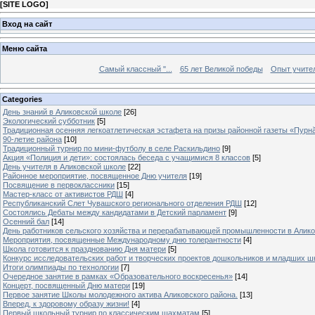
[
SITE LOGO
]
Вход на сайт
Меню сайта
Самый классный "...
65 лет Великой победы
Опыт учителе
Categories
День знаний в Аликовской школе
[26]
Экологический субботник
[5]
Традиционная осенняя легкоатлетическая эстафета на призы районной газеты «Пурн
90-летие района
[10]
Традиционный турнир по мини-футболу в селе Раскильдино
[9]
Акция «Полиция и дети»: состоялась беседа с учащимися 8 классов
[5]
День учителя в Аликовской школе
[22]
Районное мероприятие, посвященное Дню учителя
[19]
Посвящение в первоклассники
[15]
Мастер-класс от активистов РДШ
[4]
Республиканский Слет Чувашского регионального отделения РДШ
[12]
Состоялись Дебаты между кандидатами в Детский парламент
[9]
Осенний бал
[14]
День работников сельского хозяйства и перерабатывающей промышленности в Алик
Мероприятия, посвященные Международному дню толерантности
[4]
Школа готовится к празднованию Дня матери
[5]
Конкурс исследовательских работ и творческих проектов дошкольников и младших ш
Итоги олимпиады по технологии
[7]
Очередное занятие в рамках «Образовательного воскресенья»
[14]
Концерт, посвященный Дню матери
[19]
Первое занятие Школы молодежного актива Аликовского района.
[13]
Вперед, к здоровому образу жизни!
[4]
Первый школьный турнир по классическим шахматам
[5]