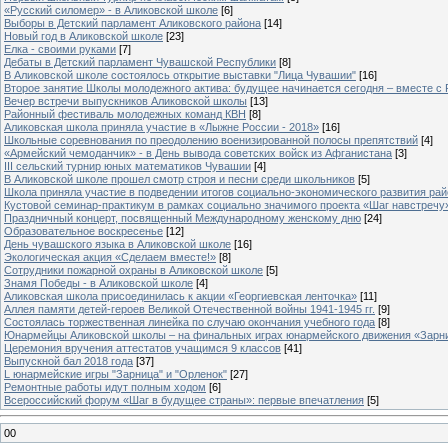
«Русский силомер» - в Аликовской школе
[6]
Выборы в Детский парламент Аликовского района
[14]
Новый год в Аликовской школе
[23]
Елка - своими руками
[7]
Дебаты в Детский парламент Чувашской Республики
[8]
В Аликовской школе состоялось открытие выставки "Лица Чувашии"
[16]
Второе занятие Школы молодежного актива: будущее начинается сегодня – вместе с
Вечер встречи выпускников Аликовской школы
[13]
Районный фестиваль молодежных команд КВН
[8]
Аликовская школа приняла участие в «Лыжне России - 2018»
[16]
Школьные соревнования по преодолению военизированной полосы препятствий
[4]
«Армейский чемоданчик» - в День вывода советских войск из Афганистана
[3]
III сельский турнир юных математиков Чувашии
[4]
В Аликовской школе прошел смотр строя и песни среди школьников
[5]
Школа приняла участие в подведении итогов социально-экономического развития ра
Кустовой семинар-практикум в рамках социально значимого проекта «Шаг навстречу
Праздничный концерт, посвященный Международному женскому дню
[24]
Образовательное воскресенье
[12]
День чувашского языка в Аликовской школе
[16]
Экологическая акция «Сделаем вместе!»
[8]
Сотрудники пожарной охраны в Аликовской школе
[5]
Знамя Победы - в Аликовской школе
[4]
Аликовская школа присоединилась к акции «Георгиевская ленточка»
[11]
Аллея памяти детей-героев Великой Отечественной войны 1941-1945 гг.
[9]
Cостоялась торжественная линейка по случаю окончания учебного года
[8]
Юнармейцы Аликовской школы – на финальных играх юнармейского движения «Зарн
Церемония вручения аттестатов учащимся 9 классов
[41]
Выпускной бал 2018 года
[37]
L юнармейские игры "Зарница" и "Орленок"
[27]
Ремонтные работы идут полным ходом
[6]
Всероссийский форум «Шаг в будущее страны»: первые впечатления
[5]
00