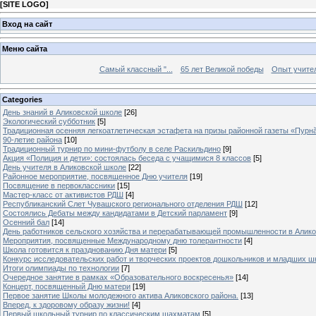
[
SITE LOGO
]
Вход на сайт
Меню сайта
Самый классный "...
65 лет Великой победы
Опыт учителе
Categories
День знаний в Аликовской школе
[26]
Экологический субботник
[5]
Традиционная осенняя легкоатлетическая эстафета на призы районной газеты «Пурн
90-летие района
[10]
Традиционный турнир по мини-футболу в селе Раскильдино
[9]
Акция «Полиция и дети»: состоялась беседа с учащимися 8 классов
[5]
День учителя в Аликовской школе
[22]
Районное мероприятие, посвященное Дню учителя
[19]
Посвящение в первоклассники
[15]
Мастер-класс от активистов РДШ
[4]
Республиканский Слет Чувашского регионального отделения РДШ
[12]
Состоялись Дебаты между кандидатами в Детский парламент
[9]
Осенний бал
[14]
День работников сельского хозяйства и перерабатывающей промышленности в Алик
Мероприятия, посвященные Международному дню толерантности
[4]
Школа готовится к празднованию Дня матери
[5]
Конкурс исследовательских работ и творческих проектов дошкольников и младших ш
Итоги олимпиады по технологии
[7]
Очередное занятие в рамках «Образовательного воскресенья»
[14]
Концерт, посвященный Дню матери
[19]
Первое занятие Школы молодежного актива Аликовского района.
[13]
Вперед, к здоровому образу жизни!
[4]
Первый школьный турнир по классическим шахматам
[5]