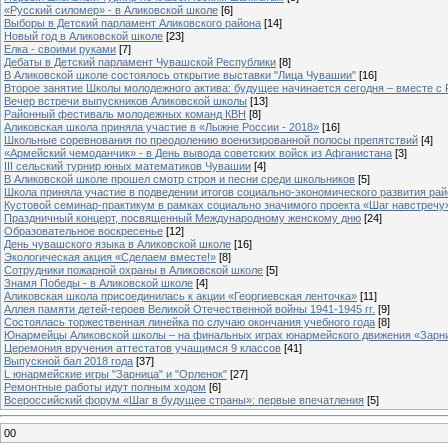
«Русский силомер» - в Аликовской школе
[6]
Выборы в Детский парламент Аликовского района
[14]
Новый год в Аликовской школе
[23]
Елка - своими руками
[7]
Дебаты в Детский парламент Чувашской Республики
[8]
В Аликовской школе состоялось открытие выставки "Лица Чувашии"
[16]
Второе занятие Школы молодежного актива: будущее начинается сегодня – вместе с
Вечер встречи выпускников Аликовской школы
[13]
Районный фестиваль молодежных команд КВН
[8]
Аликовская школа приняла участие в «Лыжне России - 2018»
[16]
Школьные соревнования по преодолению военизированной полосы препятствий
[4]
«Армейский чемоданчик» - в День вывода советских войск из Афганистана
[3]
III сельский турнир юных математиков Чувашии
[4]
В Аликовской школе прошел смотр строя и песни среди школьников
[5]
Школа приняла участие в подведении итогов социально-экономического развития ра
Кустовой семинар-практикум в рамках социально значимого проекта «Шаг навстречу
Праздничный концерт, посвященный Международному женскому дню
[24]
Образовательное воскресенье
[12]
День чувашского языка в Аликовской школе
[16]
Экологическая акция «Сделаем вместе!»
[8]
Сотрудники пожарной охраны в Аликовской школе
[5]
Знамя Победы - в Аликовской школе
[4]
Аликовская школа присоединилась к акции «Георгиевская ленточка»
[11]
Аллея памяти детей-героев Великой Отечественной войны 1941-1945 гг.
[9]
Cостоялась торжественная линейка по случаю окончания учебного года
[8]
Юнармейцы Аликовской школы – на финальных играх юнармейского движения «Зарн
Церемония вручения аттестатов учащимся 9 классов
[41]
Выпускной бал 2018 года
[37]
L юнармейские игры "Зарница" и "Орленок"
[27]
Ремонтные работы идут полным ходом
[6]
Всероссийский форум «Шаг в будущее страны»: первые впечатления
[5]
00