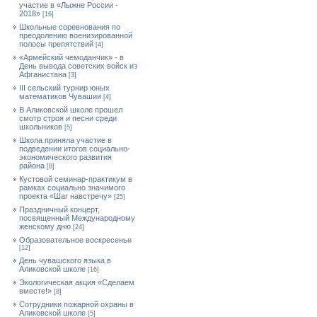
участие в «Лыжне России -
2018»
[16]
Школьные соревнования по
преодолению военизированной
полосы препятствий
[4]
«Армейский чемоданчик» - в
День вывода советских войск из
Афганистана
[3]
III сельский турнир юных
математиков Чувашии
[4]
В Аликовской школе прошел
смотр строя и песни среди
школьников
[5]
Школа приняла участие в
подведении итогов социально-
экономического развития
района
[8]
Кустовой семинар-практикум в
рамках социально значимого
проекта «Шаг навстречу»
[25]
Праздничный концерт,
посвященный Международному
женскому дню
[24]
Образовательное воскресенье
[12]
День чувашского языка в
Аликовской школе
[16]
Экологическая акция «Сделаем
вместе!»
[8]
Сотрудники пожарной охраны в
Аликовской школе
[5]