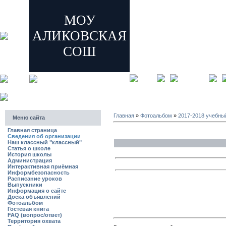
МОУ
АЛИКОВСКАЯ
СОШ
главная
регистрация
Главная
»
Фотоальбом
»
2017-2018 учебны
Меню сайта
Главная страница
Сведения об организации
Наш классный "классный"
Статья о школе
История школы
Администрация
Интерактивная приёмная
Информбезопасность
Расписание уроков
Выпускники
Информация о сайте
Доска объявлений
Фотоальбом
Гостевая книга
FAQ (вопрос/ответ)
Территория охвата