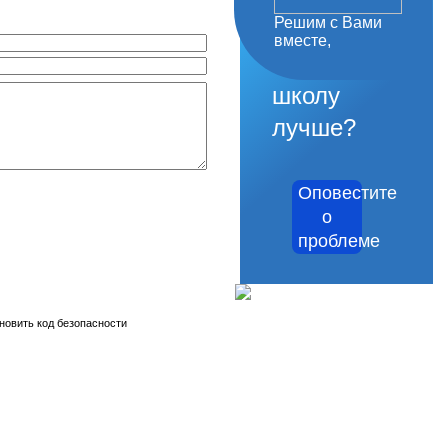
Решим с Вами
как
вместе,
сделать
школу
лучше?
Оповестите
о
проблеме