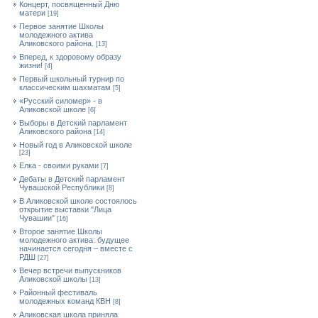
Концерт, посвященный Дню
матери
[19]
Первое занятие Школы
молодежного актива
Аликовского района.
[13]
Вперед, к здоровому образу
жизни!
[4]
Первый школьный турнир по
классическим шахматам
[5]
«Русский силомер» - в
Аликовской школе
[6]
Выборы в Детский парламент
Аликовского района
[14]
Новый год в Аликовской школе
[23]
Елка - своими руками
[7]
Дебаты в Детский парламент
Чувашской Республики
[8]
В Аликовской школе состоялось
открытие выставки "Лица
Чувашии"
[16]
Второе занятие Школы
молодежного актива: будущее
начинается сегодня – вместе с
РДШ
[27]
Вечер встречи выпускников
Аликовской школы
[13]
Районный фестиваль
молодежных команд КВН
[8]
Аликовская школа приняла