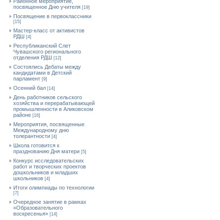
Районное мероприятие,
посвященное Дню учителя
[19]
Посвящение в первоклассники
[15]
Мастер-класс от активистов
РДШ
[4]
Республиканский Слет
Чувашского регионального
отделения РДШ
[12]
Состоялись Дебаты между
кандидатами в Детский
парламент
[9]
Осенний бал
[14]
День работников сельского
хозяйства и перерабатывающей
промышленности в Аликовском
районе
[16]
Мероприятия, посвященные
Международному дню
толерантности
[4]
Школа готовится к
празднованию Дня матери
[5]
Конкурс исследовательских
работ и творческих проектов
дошкольников и младших
школьников
[4]
Итоги олимпиады по технологии
[7]
Очередное занятие в рамках
«Образовательного
воскресенья»
[14]