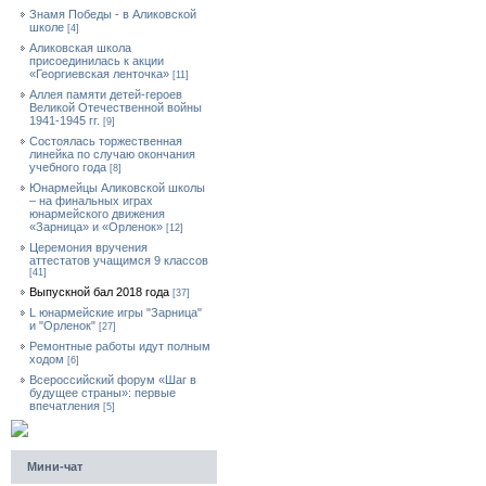
Знамя Победы - в Аликовской
школе
[4]
Аликовская школа
присоединилась к акции
«Георгиевская ленточка»
[11]
Аллея памяти детей-героев
Великой Отечественной войны
1941-1945 гг.
[9]
Cостоялась торжественная
линейка по случаю окончания
учебного года
[8]
Юнармейцы Аликовской школы
– на финальных играх
юнармейского движения
«Зарница» и «Орленок»
[12]
Церемония вручения
аттестатов учащимся 9 классов
[41]
Выпускной бал 2018 года
[37]
L юнармейские игры "Зарница"
и "Орленок"
[27]
Ремонтные работы идут полным
ходом
[6]
Всероссийский форум «Шаг в
будущее страны»: первые
впечатления
[5]
Мини-чат