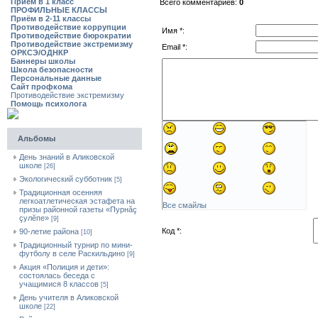
Приём в 1 класс
Всего комментариев:
0
ПРОФИЛЬНЫЕ КЛАССЫ
Приём в 2-11 классы
Противодействие коррупции
Имя *:
Противодействие бюрократии
Противодействие экстремизму
Email *:
ОРКСЭ/ОДНКР
Баннеры школы
Школа безопасности
Персональные данные
Сайт профкома
Противодействие экстремизму
Помощь психолога
Альбомы
День знаний в Аликовской
школе
[26]
Экологический субботник
[5]
Традиционная осенняя
легкоатлетическая эстафета на
Все смайлы
призы районной газеты «Пурнăç
çулĕпе»
[9]
Код *:
90-летие района
[10]
Традиционный турнир по мини-
футболу в селе Раскильдино
[9]
Акция «Полиция и дети»:
состоялась беседа с
учащимися 8 классов
[5]
День учителя в Аликовской
школе
[22]