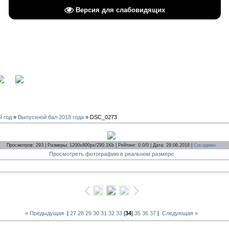
Версия для слабовидящих
вход
й год
»
Выпускной бал 2018 года
» DSC_0273
Просмотров: 293 | Размеры: 1200x800px/290.1Kb | Рейтинг: 0.0/0 | Дата: 29.06.2018 |
Сисадмин
Просмотреть фотографию в реальном размере
« Предыдущая
|
27
28
29
30
31
32
33
[
34
]
35
36
37
|
Следующая »