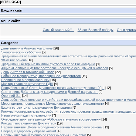
[
SITE LOGO
]
Вход на сайт
Меню сайта
Самый классный "...
65 лет Великой победы
Опыт учителе
Categories
День знаний в Аликовской школе
[26]
Экологический субботник
[5]
Традиционная осенняя легкоатлетическая эстафета на призы районной газеты «Пурн
90-летие района
[10]
Традиционный турнир по мини-футболу в селе Раскильдино
[9]
Акция «Полиция и дети»: состоялась беседа с учащимися 8 классов
[5]
День учителя в Аликовской школе
[22]
Районное мероприятие, посвященное Дню учителя
[19]
Посвящение в первоклассники
[15]
Мастер-класс от активистов РДШ
[4]
Республиканский Слет Чувашского регионального отделения РДШ
[12]
Состоялись Дебаты между кандидатами в Детский парламент
[9]
Осенний бал
[14]
День работников сельского хозяйства и перерабатывающей промышленности в Алик
Мероприятия, посвященные Международному дню толерантности
[4]
Школа готовится к празднованию Дня матери
[5]
Конкурс исследовательских работ и творческих проектов дошкольников и младших ш
Итоги олимпиады по технологии
[7]
Очередное занятие в рамках «Образовательного воскресенья»
[14]
Концерт, посвященный Дню матери
[19]
Первое занятие Школы молодежного актива Аликовского района.
[13]
Вперед, к здоровому образу жизни!
[4]
Первый школьный турнир по классическим шахматам
[5]