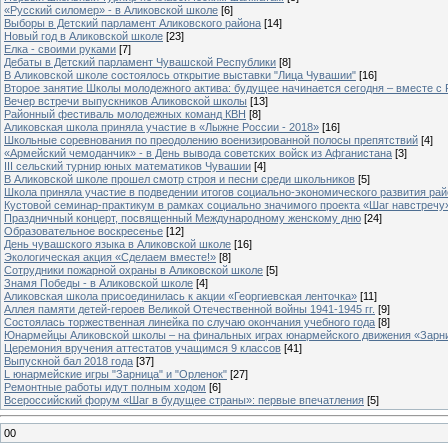
«Русский силомер» - в Аликовской школе
[6]
Выборы в Детский парламент Аликовского района
[14]
Новый год в Аликовской школе
[23]
Елка - своими руками
[7]
Дебаты в Детский парламент Чувашской Республики
[8]
В Аликовской школе состоялось открытие выставки "Лица Чувашии"
[16]
Второе занятие Школы молодежного актива: будущее начинается сегодня – вместе с
Вечер встречи выпускников Аликовской школы
[13]
Районный фестиваль молодежных команд КВН
[8]
Аликовская школа приняла участие в «Лыжне России - 2018»
[16]
Школьные соревнования по преодолению военизированной полосы препятствий
[4]
«Армейский чемоданчик» - в День вывода советских войск из Афганистана
[3]
III сельский турнир юных математиков Чувашии
[4]
В Аликовской школе прошел смотр строя и песни среди школьников
[5]
Школа приняла участие в подведении итогов социально-экономического развития ра
Кустовой семинар-практикум в рамках социально значимого проекта «Шаг навстречу
Праздничный концерт, посвященный Международному женскому дню
[24]
Образовательное воскресенье
[12]
День чувашского языка в Аликовской школе
[16]
Экологическая акция «Сделаем вместе!»
[8]
Сотрудники пожарной охраны в Аликовской школе
[5]
Знамя Победы - в Аликовской школе
[4]
Аликовская школа присоединилась к акции «Георгиевская ленточка»
[11]
Аллея памяти детей-героев Великой Отечественной войны 1941-1945 гг.
[9]
Cостоялась торжественная линейка по случаю окончания учебного года
[8]
Юнармейцы Аликовской школы – на финальных играх юнармейского движения «Зарн
Церемония вручения аттестатов учащимся 9 классов
[41]
Выпускной бал 2018 года
[37]
L юнармейские игры "Зарница" и "Орленок"
[27]
Ремонтные работы идут полным ходом
[6]
Всероссийский форум «Шаг в будущее страны»: первые впечатления
[5]
00