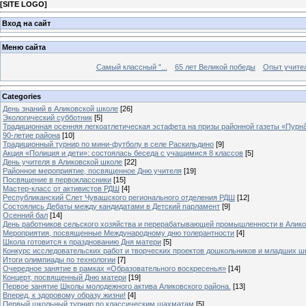
[
SITE LOGO
]
Вход на сайт
Меню сайта
Самый классный "...
65 лет Великой победы
Опыт учителе
Categories
День знаний в Аликовской школе
[26]
Экологический субботник
[5]
Традиционная осенняя легкоатлетическая эстафета на призы районной газеты «Пурн
90-летие района
[10]
Традиционный турнир по мини-футболу в селе Раскильдино
[9]
Акция «Полиция и дети»: состоялась беседа с учащимися 8 классов
[5]
День учителя в Аликовской школе
[22]
Районное мероприятие, посвященное Дню учителя
[19]
Посвящение в первоклассники
[15]
Мастер-класс от активистов РДШ
[4]
Республиканский Слет Чувашского регионального отделения РДШ
[12]
Состоялись Дебаты между кандидатами в Детский парламент
[9]
Осенний бал
[14]
День работников сельского хозяйства и перерабатывающей промышленности в Алик
Мероприятия, посвященные Международному дню толерантности
[4]
Школа готовится к празднованию Дня матери
[5]
Конкурс исследовательских работ и творческих проектов дошкольников и младших ш
Итоги олимпиады по технологии
[7]
Очередное занятие в рамках «Образовательного воскресенья»
[14]
Концерт, посвященный Дню матери
[19]
Первое занятие Школы молодежного актива Аликовского района.
[13]
Вперед, к здоровому образу жизни!
[4]
Первый школьный турнир по классическим шахматам
[5]