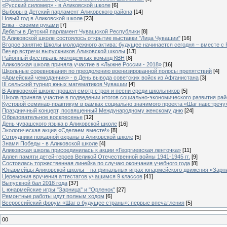
«Русский силомер» - в Аликовской школе
[6]
Выборы в Детский парламент Аликовского района
[14]
Новый год в Аликовской школе
[23]
Елка - своими руками
[7]
Дебаты в Детский парламент Чувашской Республики
[8]
В Аликовской школе состоялось открытие выставки "Лица Чувашии"
[16]
Второе занятие Школы молодежного актива: будущее начинается сегодня – вместе с
Вечер встречи выпускников Аликовской школы
[13]
Районный фестиваль молодежных команд КВН
[8]
Аликовская школа приняла участие в «Лыжне России - 2018»
[16]
Школьные соревнования по преодолению военизированной полосы препятствий
[4]
«Армейский чемоданчик» - в День вывода советских войск из Афганистана
[3]
III сельский турнир юных математиков Чувашии
[4]
В Аликовской школе прошел смотр строя и песни среди школьников
[5]
Школа приняла участие в подведении итогов социально-экономического развития ра
Кустовой семинар-практикум в рамках социально значимого проекта «Шаг навстречу
Праздничный концерт, посвященный Международному женскому дню
[24]
Образовательное воскресенье
[12]
День чувашского языка в Аликовской школе
[16]
Экологическая акция «Сделаем вместе!»
[8]
Сотрудники пожарной охраны в Аликовской школе
[5]
Знамя Победы - в Аликовской школе
[4]
Аликовская школа присоединилась к акции «Георгиевская ленточка»
[11]
Аллея памяти детей-героев Великой Отечественной войны 1941-1945 гг.
[9]
Cостоялась торжественная линейка по случаю окончания учебного года
[8]
Юнармейцы Аликовской школы – на финальных играх юнармейского движения «Зарн
Церемония вручения аттестатов учащимся 9 классов
[41]
Выпускной бал 2018 года
[37]
L юнармейские игры "Зарница" и "Орленок"
[27]
Ремонтные работы идут полным ходом
[6]
Всероссийский форум «Шаг в будущее страны»: первые впечатления
[5]
00