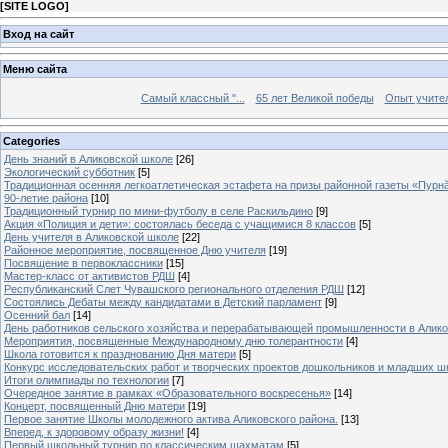
[
SITE LOGO
]
Вход на сайт
Меню сайта
Самый классный "...
65 лет Великой победы
Опыт учителе
Categories
День знаний в Аликовской школе
[26]
Экологический субботник
[5]
Традиционная осенняя легкоатлетическая эстафета на призы районной газеты «Пурн
90-летие района
[10]
Традиционный турнир по мини-футболу в селе Раскильдино
[9]
Акция «Полиция и дети»: состоялась беседа с учащимися 8 классов
[5]
День учителя в Аликовской школе
[22]
Районное мероприятие, посвященное Дню учителя
[19]
Посвящение в первоклассники
[15]
Мастер-класс от активистов РДШ
[4]
Республиканский Слет Чувашского регионального отделения РДШ
[12]
Состоялись Дебаты между кандидатами в Детский парламент
[9]
Осенний бал
[14]
День работников сельского хозяйства и перерабатывающей промышленности в Алик
Мероприятия, посвященные Международному дню толерантности
[4]
Школа готовится к празднованию Дня матери
[5]
Конкурс исследовательских работ и творческих проектов дошкольников и младших ш
Итоги олимпиады по технологии
[7]
Очередное занятие в рамках «Образовательного воскресенья»
[14]
Концерт, посвященный Дню матери
[19]
Первое занятие Школы молодежного актива Аликовского района.
[13]
Вперед, к здоровому образу жизни!
[4]
Первый школьный турнир по классическим шахматам
[5]