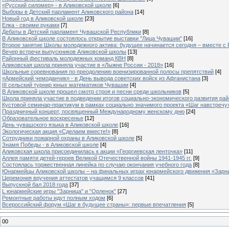
«Русский силомер» - в Аликовской школе
[6]
Выборы в Детский парламент Аликовского района
[14]
Новый год в Аликовской школе
[23]
Елка - своими руками
[7]
Дебаты в Детский парламент Чувашской Республики
[8]
В Аликовской школе состоялось открытие выставки "Лица Чувашии"
[16]
Второе занятие Школы молодежного актива: будущее начинается сегодня – вместе с
Вечер встречи выпускников Аликовской школы
[13]
Районный фестиваль молодежных команд КВН
[8]
Аликовская школа приняла участие в «Лыжне России - 2018»
[16]
Школьные соревнования по преодолению военизированной полосы препятствий
[4]
«Армейский чемоданчик» - в День вывода советских войск из Афганистана
[3]
III сельский турнир юных математиков Чувашии
[4]
В Аликовской школе прошел смотр строя и песни среди школьников
[5]
Школа приняла участие в подведении итогов социально-экономического развития ра
Кустовой семинар-практикум в рамках социально значимого проекта «Шаг навстречу
Праздничный концерт, посвященный Международному женскому дню
[24]
Образовательное воскресенье
[12]
День чувашского языка в Аликовской школе
[16]
Экологическая акция «Сделаем вместе!»
[8]
Сотрудники пожарной охраны в Аликовской школе
[5]
Знамя Победы - в Аликовской школе
[4]
Аликовская школа присоединилась к акции «Георгиевская ленточка»
[11]
Аллея памяти детей-героев Великой Отечественной войны 1941-1945 гг.
[9]
Cостоялась торжественная линейка по случаю окончания учебного года
[8]
Юнармейцы Аликовской школы – на финальных играх юнармейского движения «Зарн
Церемония вручения аттестатов учащимся 9 классов
[41]
Выпускной бал 2018 года
[37]
L юнармейские игры "Зарница" и "Орленок"
[27]
Ремонтные работы идут полным ходом
[6]
Всероссийский форум «Шаг в будущее страны»: первые впечатления
[5]
00