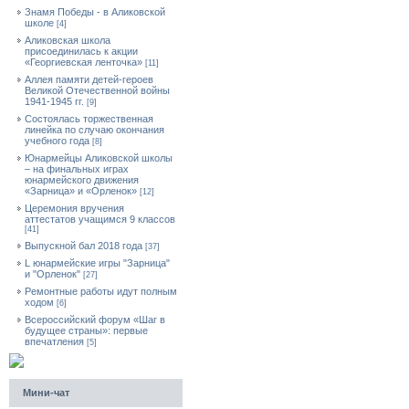
Знамя Победы - в Аликовской
школе
[4]
Аликовская школа
присоединилась к акции
«Георгиевская ленточка»
[11]
Аллея памяти детей-героев
Великой Отечественной войны
1941-1945 гг.
[9]
Cостоялась торжественная
линейка по случаю окончания
учебного года
[8]
Юнармейцы Аликовской школы
– на финальных играх
юнармейского движения
«Зарница» и «Орленок»
[12]
Церемония вручения
аттестатов учащимся 9 классов
[41]
Выпускной бал 2018 года
[37]
L юнармейские игры "Зарница"
и "Орленок"
[27]
Ремонтные работы идут полным
ходом
[6]
Всероссийский форум «Шаг в
будущее страны»: первые
впечатления
[5]
Мини-чат