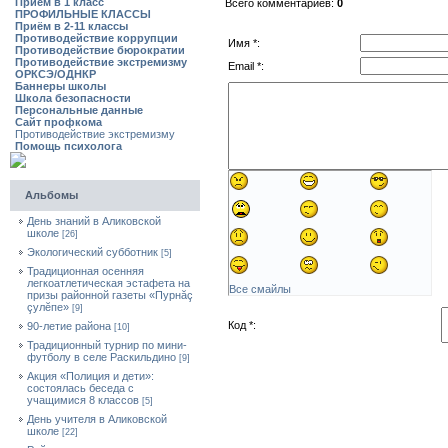
Приём в 1 класс
Всего комментариев:
0
ПРОФИЛЬНЫЕ КЛАССЫ
Приём в 2-11 классы
Противодействие коррупции
Имя *:
Противодействие бюрократии
Противодействие экстремизму
Email *:
ОРКСЭ/ОДНКР
Баннеры школы
Школа безопасности
Персональные данные
Сайт профкома
Противодействие экстремизму
Помощь психолога
Альбомы
День знаний в Аликовской
школе
[26]
Экологический субботник
[5]
Традиционная осенняя
легкоатлетическая эстафета на
Все смайлы
призы районной газеты «Пурнăç
çулĕпе»
[9]
Код *:
90-летие района
[10]
Традиционный турнир по мини-
футболу в селе Раскильдино
[9]
Акция «Полиция и дети»:
состоялась беседа с
учащимися 8 классов
[5]
День учителя в Аликовской
школе
[22]