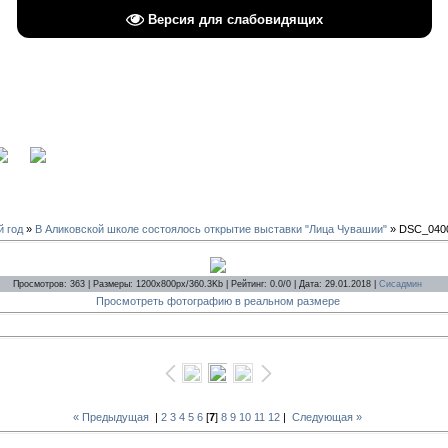
Версия для слабовидящих
вход
й год
»
В Аликовской школе состоялось открытие выставки "Лица Чувашии"
» DSC_040
Просмотров: 363 | Размеры: 1200x800px/360.3Kb | Рейтинг: 0.0/0 | Дата: 29.01.2018 |
Сисадмин
Просмотреть фотографию в реальном размере
« Предыдущая
|
2
3
4
5
6
[
7
]
8
9
10
11
12
|
Следующая »