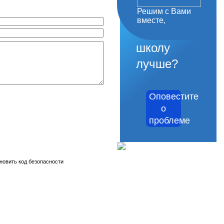
Решим с Вами
как
вместе,
сделать
школу
лучше?
Оповестите
о
проблеме