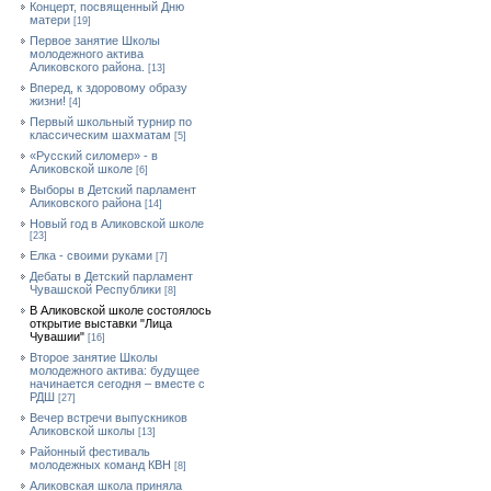
Концерт, посвященный Дню
матери
[19]
Первое занятие Школы
молодежного актива
Аликовского района.
[13]
Вперед, к здоровому образу
жизни!
[4]
Первый школьный турнир по
классическим шахматам
[5]
«Русский силомер» - в
Аликовской школе
[6]
Выборы в Детский парламент
Аликовского района
[14]
Новый год в Аликовской школе
[23]
Елка - своими руками
[7]
Дебаты в Детский парламент
Чувашской Республики
[8]
В Аликовской школе состоялось
открытие выставки "Лица
Чувашии"
[16]
Второе занятие Школы
молодежного актива: будущее
начинается сегодня – вместе с
РДШ
[27]
Вечер встречи выпускников
Аликовской школы
[13]
Районный фестиваль
молодежных команд КВН
[8]
Аликовская школа приняла