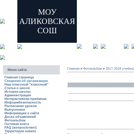
МОУ
АЛИКОВСКАЯ
СОШ
главная
регистрация
Главная
»
Фотоальбом
»
2017-2018 учебны
Меню сайта
Главная страница
Сведения об организации
Наш классный "классный"
Статья о школе
История школы
Администрация
Интерактивная приёмная
Информбезопасность
Расписание уроков
Выпускники
Информация о сайте
Доска объявлений
Фотоальбом
Гостевая книга
FAQ (вопрос/ответ)
Территория охвата