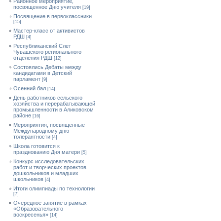
Районное мероприятие,
посвященное Дню учителя
[19]
Посвящение в первоклассники
[15]
Мастер-класс от активистов
РДШ
[4]
Республиканский Слет
Чувашского регионального
отделения РДШ
[12]
Состоялись Дебаты между
кандидатами в Детский
парламент
[9]
Осенний бал
[14]
День работников сельского
хозяйства и перерабатывающей
промышленности в Аликовском
районе
[16]
Мероприятия, посвященные
Международному дню
толерантности
[4]
Школа готовится к
празднованию Дня матери
[5]
Конкурс исследовательских
работ и творческих проектов
дошкольников и младших
школьников
[4]
Итоги олимпиады по технологии
[7]
Очередное занятие в рамках
«Образовательного
воскресенья»
[14]