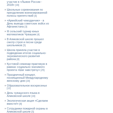
участие в «Лыжне России -
2018»
[16]
Школьные соревнования по
преодолению военизированной
полосы препятствий
[4]
«Армейский чемоданчик» - в
День вывода советских войск из
Афганистана
[3]
III сельский турнир юных
математиков Чувашии
[4]
В Аликовской школе прошел
смотр строя и песни среди
школьников
[5]
Школа приняла участие в
подведении итогов социально-
экономического развития
района
[8]
Кустовой семинар-практикум в
рамках социально значимого
проекта «Шаг навстречу»
[25]
Праздничный концерт,
посвященный Международному
женскому дню
[24]
Образовательное воскресенье
[12]
День чувашского языка в
Аликовской школе
[16]
Экологическая акция «Сделаем
вместе!»
[8]
Сотрудники пожарной охраны в
Аликовской школе
[5]