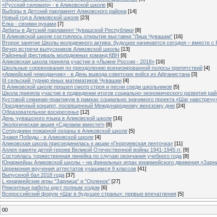
«Русский силомер» - в Аликовской школе
[6]
Выборы в Детский парламент Аликовского района
[14]
Новый год в Аликовской школе
[23]
Елка - своими руками
[7]
Дебаты в Детский парламент Чувашской Республики
[8]
В Аликовской школе состоялось открытие выставки "Лица Чувашии"
[16]
Второе занятие Школы молодежного актива: будущее начинается сегодня – вместе с
Вечер встречи выпускников Аликовской школы
[13]
Районный фестиваль молодежных команд КВН
[8]
Аликовская школа приняла участие в «Лыжне России - 2018»
[16]
Школьные соревнования по преодолению военизированной полосы препятствий
[4]
«Армейский чемоданчик» - в День вывода советских войск из Афганистана
[3]
III сельский турнир юных математиков Чувашии
[4]
В Аликовской школе прошел смотр строя и песни среди школьников
[5]
Школа приняла участие в подведении итогов социально-экономического развития ра
Кустовой семинар-практикум в рамках социально значимого проекта «Шаг навстречу
Праздничный концерт, посвященный Международному женскому дню
[24]
Образовательное воскресенье
[12]
День чувашского языка в Аликовской школе
[16]
Экологическая акция «Сделаем вместе!»
[8]
Сотрудники пожарной охраны в Аликовской школе
[5]
Знамя Победы - в Аликовской школе
[4]
Аликовская школа присоединилась к акции «Георгиевская ленточка»
[11]
Аллея памяти детей-героев Великой Отечественной войны 1941-1945 гг.
[9]
Cостоялась торжественная линейка по случаю окончания учебного года
[8]
Юнармейцы Аликовской школы – на финальных играх юнармейского движения «Зарн
Церемония вручения аттестатов учащимся 9 классов
[41]
Выпускной бал 2018 года
[37]
L юнармейские игры "Зарница" и "Орленок"
[27]
Ремонтные работы идут полным ходом
[6]
Всероссийский форум «Шаг в будущее страны»: первые впечатления
[5]
00