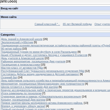
[
SITE LOGO
]
Вход на сайт
Меню сайта
Самый классный "...
65 лет Великой победы
Опыт учителе
Categories
День знаний в Аликовской школе
[26]
Экологический субботник
[5]
Традиционная осенняя легкоатлетическая эстафета на призы районной газеты «Пурн
90-летие района
[10]
Традиционный турнир по мини-футболу в селе Раскильдино
[9]
Акция «Полиция и дети»: состоялась беседа с учащимися 8 классов
[5]
День учителя в Аликовской школе
[22]
Районное мероприятие, посвященное Дню учителя
[19]
Посвящение в первоклассники
[15]
Мастер-класс от активистов РДШ
[4]
Республиканский Слет Чувашского регионального отделения РДШ
[12]
Состоялись Дебаты между кандидатами в Детский парламент
[9]
Осенний бал
[14]
День работников сельского хозяйства и перерабатывающей промышленности в Алик
Мероприятия, посвященные Международному дню толерантности
[4]
Школа готовится к празднованию Дня матери
[5]
Конкурс исследовательских работ и творческих проектов дошкольников и младших ш
Итоги олимпиады по технологии
[7]
Очередное занятие в рамках «Образовательного воскресенья»
[14]
Концерт, посвященный Дню матери
[19]
Первое занятие Школы молодежного актива Аликовского района.
[13]
Вперед, к здоровому образу жизни!
[4]
Первый школьный турнир по классическим шахматам
[5]