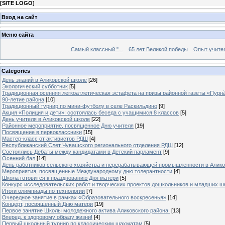
[
SITE LOGO
]
Вход на сайт
Меню сайта
Самый классный "...
65 лет Великой победы
Опыт учителе
Categories
День знаний в Аликовской школе
[26]
Экологический субботник
[5]
Традиционная осенняя легкоатлетическая эстафета на призы районной газеты «Пурн
90-летие района
[10]
Традиционный турнир по мини-футболу в селе Раскильдино
[9]
Акция «Полиция и дети»: состоялась беседа с учащимися 8 классов
[5]
День учителя в Аликовской школе
[22]
Районное мероприятие, посвященное Дню учителя
[19]
Посвящение в первоклассники
[15]
Мастер-класс от активистов РДШ
[4]
Республиканский Слет Чувашского регионального отделения РДШ
[12]
Состоялись Дебаты между кандидатами в Детский парламент
[9]
Осенний бал
[14]
День работников сельского хозяйства и перерабатывающей промышленности в Алик
Мероприятия, посвященные Международному дню толерантности
[4]
Школа готовится к празднованию Дня матери
[5]
Конкурс исследовательских работ и творческих проектов дошкольников и младших ш
Итоги олимпиады по технологии
[7]
Очередное занятие в рамках «Образовательного воскресенья»
[14]
Концерт, посвященный Дню матери
[19]
Первое занятие Школы молодежного актива Аликовского района.
[13]
Вперед, к здоровому образу жизни!
[4]
Первый школьный турнир по классическим шахматам
[5]