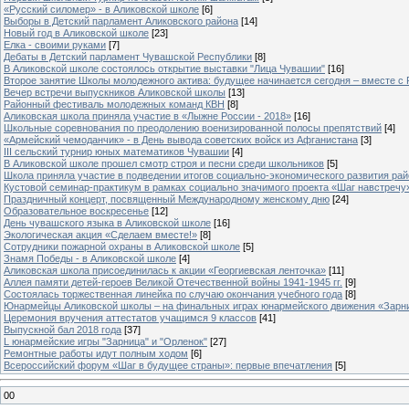
«Русский силомер» - в Аликовской школе
[6]
Выборы в Детский парламент Аликовского района
[14]
Новый год в Аликовской школе
[23]
Елка - своими руками
[7]
Дебаты в Детский парламент Чувашской Республики
[8]
В Аликовской школе состоялось открытие выставки "Лица Чувашии"
[16]
Второе занятие Школы молодежного актива: будущее начинается сегодня – вместе с
Вечер встречи выпускников Аликовской школы
[13]
Районный фестиваль молодежных команд КВН
[8]
Аликовская школа приняла участие в «Лыжне России - 2018»
[16]
Школьные соревнования по преодолению военизированной полосы препятствий
[4]
«Армейский чемоданчик» - в День вывода советских войск из Афганистана
[3]
III сельский турнир юных математиков Чувашии
[4]
В Аликовской школе прошел смотр строя и песни среди школьников
[5]
Школа приняла участие в подведении итогов социально-экономического развития ра
Кустовой семинар-практикум в рамках социально значимого проекта «Шаг навстречу
Праздничный концерт, посвященный Международному женскому дню
[24]
Образовательное воскресенье
[12]
День чувашского языка в Аликовской школе
[16]
Экологическая акция «Сделаем вместе!»
[8]
Сотрудники пожарной охраны в Аликовской школе
[5]
Знамя Победы - в Аликовской школе
[4]
Аликовская школа присоединилась к акции «Георгиевская ленточка»
[11]
Аллея памяти детей-героев Великой Отечественной войны 1941-1945 гг.
[9]
Cостоялась торжественная линейка по случаю окончания учебного года
[8]
Юнармейцы Аликовской школы – на финальных играх юнармейского движения «Зарн
Церемония вручения аттестатов учащимся 9 классов
[41]
Выпускной бал 2018 года
[37]
L юнармейские игры "Зарница" и "Орленок"
[27]
Ремонтные работы идут полным ходом
[6]
Всероссийский форум «Шаг в будущее страны»: первые впечатления
[5]
00