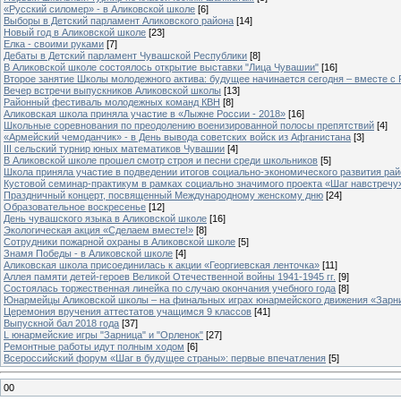
«Русский силомер» - в Аликовской школе
[6]
Выборы в Детский парламент Аликовского района
[14]
Новый год в Аликовской школе
[23]
Елка - своими руками
[7]
Дебаты в Детский парламент Чувашской Республики
[8]
В Аликовской школе состоялось открытие выставки "Лица Чувашии"
[16]
Второе занятие Школы молодежного актива: будущее начинается сегодня – вместе с
Вечер встречи выпускников Аликовской школы
[13]
Районный фестиваль молодежных команд КВН
[8]
Аликовская школа приняла участие в «Лыжне России - 2018»
[16]
Школьные соревнования по преодолению военизированной полосы препятствий
[4]
«Армейский чемоданчик» - в День вывода советских войск из Афганистана
[3]
III сельский турнир юных математиков Чувашии
[4]
В Аликовской школе прошел смотр строя и песни среди школьников
[5]
Школа приняла участие в подведении итогов социально-экономического развития ра
Кустовой семинар-практикум в рамках социально значимого проекта «Шаг навстречу
Праздничный концерт, посвященный Международному женскому дню
[24]
Образовательное воскресенье
[12]
День чувашского языка в Аликовской школе
[16]
Экологическая акция «Сделаем вместе!»
[8]
Сотрудники пожарной охраны в Аликовской школе
[5]
Знамя Победы - в Аликовской школе
[4]
Аликовская школа присоединилась к акции «Георгиевская ленточка»
[11]
Аллея памяти детей-героев Великой Отечественной войны 1941-1945 гг.
[9]
Cостоялась торжественная линейка по случаю окончания учебного года
[8]
Юнармейцы Аликовской школы – на финальных играх юнармейского движения «Зарн
Церемония вручения аттестатов учащимся 9 классов
[41]
Выпускной бал 2018 года
[37]
L юнармейские игры "Зарница" и "Орленок"
[27]
Ремонтные работы идут полным ходом
[6]
Всероссийский форум «Шаг в будущее страны»: первые впечатления
[5]
00