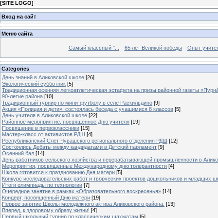
[
SITE LOGO
]
Вход на сайт
Меню сайта
Самый классный "...
65 лет Великой победы
Опыт учителе
Categories
День знаний в Аликовской школе
[26]
Экологический субботник
[5]
Традиционная осенняя легкоатлетическая эстафета на призы районной газеты «Пурн
90-летие района
[10]
Традиционный турнир по мини-футболу в селе Раскильдино
[9]
Акция «Полиция и дети»: состоялась беседа с учащимися 8 классов
[5]
День учителя в Аликовской школе
[22]
Районное мероприятие, посвященное Дню учителя
[19]
Посвящение в первоклассники
[15]
Мастер-класс от активистов РДШ
[4]
Республиканский Слет Чувашского регионального отделения РДШ
[12]
Состоялись Дебаты между кандидатами в Детский парламент
[9]
Осенний бал
[14]
День работников сельского хозяйства и перерабатывающей промышленности в Алик
Мероприятия, посвященные Международному дню толерантности
[4]
Школа готовится к празднованию Дня матери
[5]
Конкурс исследовательских работ и творческих проектов дошкольников и младших ш
Итоги олимпиады по технологии
[7]
Очередное занятие в рамках «Образовательного воскресенья»
[14]
Концерт, посвященный Дню матери
[19]
Первое занятие Школы молодежного актива Аликовского района.
[13]
Вперед, к здоровому образу жизни!
[4]
Первый школьный турнир по классическим шахматам
[5]