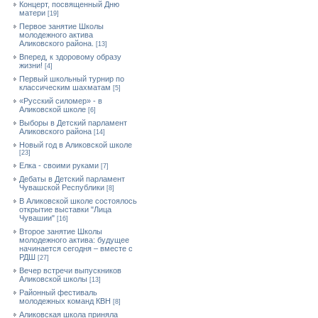
Концерт, посвященный Дню
матери
[19]
Первое занятие Школы
молодежного актива
Аликовского района.
[13]
Вперед, к здоровому образу
жизни!
[4]
Первый школьный турнир по
классическим шахматам
[5]
«Русский силомер» - в
Аликовской школе
[6]
Выборы в Детский парламент
Аликовского района
[14]
Новый год в Аликовской школе
[23]
Елка - своими руками
[7]
Дебаты в Детский парламент
Чувашской Республики
[8]
В Аликовской школе состоялось
открытие выставки "Лица
Чувашии"
[16]
Второе занятие Школы
молодежного актива: будущее
начинается сегодня – вместе с
РДШ
[27]
Вечер встречи выпускников
Аликовской школы
[13]
Районный фестиваль
молодежных команд КВН
[8]
Аликовская школа приняла