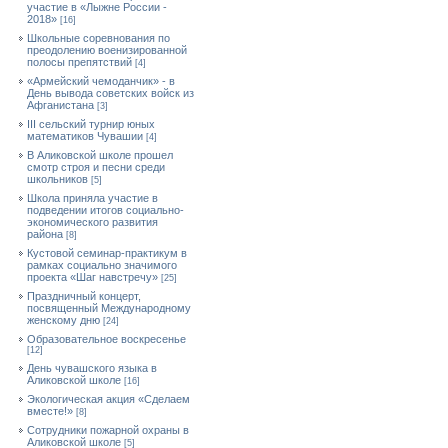
участие в «Лыжне России -
2018»
[16]
Школьные соревнования по
преодолению военизированной
полосы препятствий
[4]
«Армейский чемоданчик» - в
День вывода советских войск из
Афганистана
[3]
III сельский турнир юных
математиков Чувашии
[4]
В Аликовской школе прошел
смотр строя и песни среди
школьников
[5]
Школа приняла участие в
подведении итогов социально-
экономического развития
района
[8]
Кустовой семинар-практикум в
рамках социально значимого
проекта «Шаг навстречу»
[25]
Праздничный концерт,
посвященный Международному
женскому дню
[24]
Образовательное воскресенье
[12]
День чувашского языка в
Аликовской школе
[16]
Экологическая акция «Сделаем
вместе!»
[8]
Сотрудники пожарной охраны в
Аликовской школе
[5]