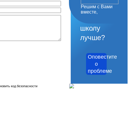
Решим с Вами
как
вместе,
сделать
школу
лучше?
Оповестите
о
проблеме