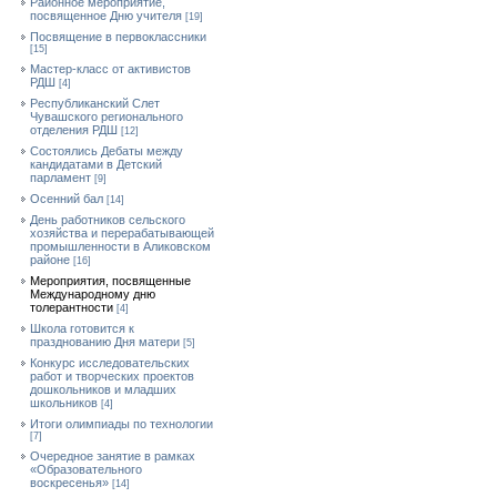
Районное мероприятие,
посвященное Дню учителя
[19]
Посвящение в первоклассники
[15]
Мастер-класс от активистов
РДШ
[4]
Республиканский Слет
Чувашского регионального
отделения РДШ
[12]
Состоялись Дебаты между
кандидатами в Детский
парламент
[9]
Осенний бал
[14]
День работников сельского
хозяйства и перерабатывающей
промышленности в Аликовском
районе
[16]
Мероприятия, посвященные
Международному дню
толерантности
[4]
Школа готовится к
празднованию Дня матери
[5]
Конкурс исследовательских
работ и творческих проектов
дошкольников и младших
школьников
[4]
Итоги олимпиады по технологии
[7]
Очередное занятие в рамках
«Образовательного
воскресенья»
[14]