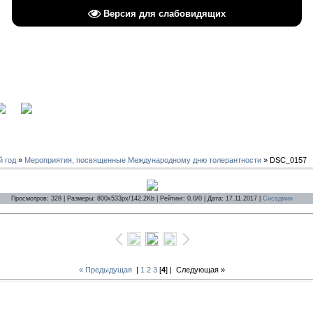
Версия для слабовидящих
вход
й год
»
Мероприятия, посвященные Международному дню толерантности
» DSC_0157
Просмотров: 328 | Размеры: 800x533px/142.2Kb | Рейтинг: 0.0/0 | Дата: 17.11.2017 |
Сисадмин
« Предыдущая
|
1
2
3
[
4
] |
Следующая »