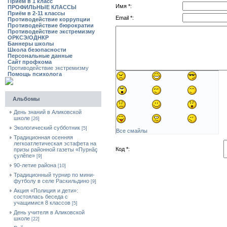
Приём в 1 класс
Имя *:
ПРОФИЛЬНЫЕ КЛАССЫ
Приём в 2-11 классы
Email *:
Противодействие коррупции
Противодействие бюрократии
Противодействие экстремизму
ОРКСЭ/ОДНКР
Баннеры школы
Школа безопасности
Персональные данные
Сайт профкома
Противодействие экстремизму
Помощь психолога
Альбомы
День знаний в Аликовской
школе
[26]
Экологический субботник
[5]
Все смайлы
Традиционная осенняя
легкоатлетическая эстафета на
Код *:
призы районной газеты «Пурнăç
çулĕпе»
[9]
90-летие района
[10]
Традиционный турнир по мини-
футболу в селе Раскильдино
[9]
Акция «Полиция и дети»:
состоялась беседа с
учащимися 8 классов
[5]
День учителя в Аликовской
школе
[22]