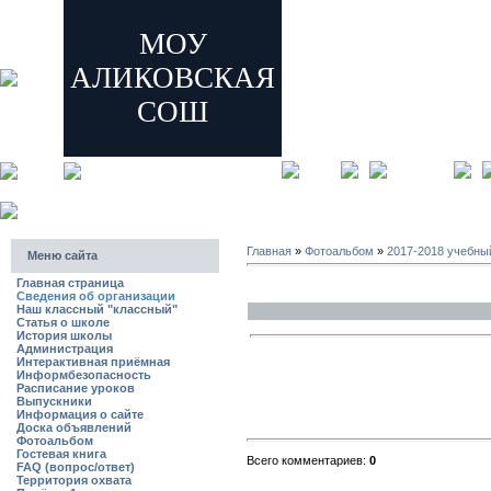
МОУ
АЛИКОВСКАЯ
СОШ
главная
регистрация
Главная
»
Фотоальбом
»
2017-2018 учебны
Меню сайта
Главная страница
Сведения об организации
Наш классный "классный"
Статья о школе
История школы
Администрация
Интерактивная приёмная
Информбезопасность
Расписание уроков
Выпускники
Информация о сайте
Доска объявлений
Фотоальбом
Гостевая книга
Всего комментариев:
0
FAQ (вопрос/ответ)
Территория охвата