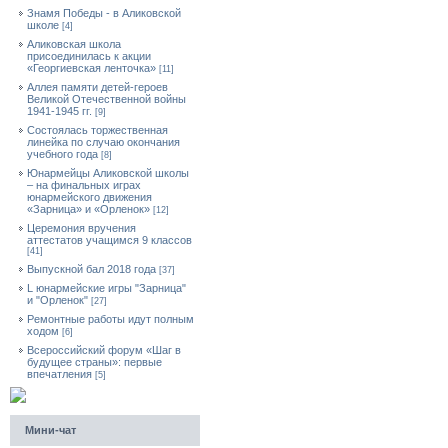
Знамя Победы - в Аликовской
школе
[4]
Аликовская школа
присоединилась к акции
«Георгиевская ленточка»
[11]
Аллея памяти детей-героев
Великой Отечественной войны
1941-1945 гг.
[9]
Cостоялась торжественная
линейка по случаю окончания
учебного года
[8]
Юнармейцы Аликовской школы
– на финальных играх
юнармейского движения
«Зарница» и «Орленок»
[12]
Церемония вручения
аттестатов учащимся 9 классов
[41]
Выпускной бал 2018 года
[37]
L юнармейские игры "Зарница"
и "Орленок"
[27]
Ремонтные работы идут полным
ходом
[6]
Всероссийский форум «Шаг в
будущее страны»: первые
впечатления
[5]
Мини-чат