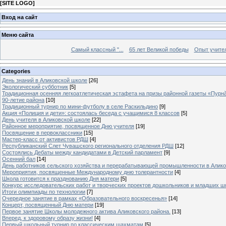
[
SITE LOGO
]
Вход на сайт
Меню сайта
Самый классный "...
65 лет Великой победы
Опыт учителе
Categories
День знаний в Аликовской школе
[26]
Экологический субботник
[5]
Традиционная осенняя легкоатлетическая эстафета на призы районной газеты «Пурн
90-летие района
[10]
Традиционный турнир по мини-футболу в селе Раскильдино
[9]
Акция «Полиция и дети»: состоялась беседа с учащимися 8 классов
[5]
День учителя в Аликовской школе
[22]
Районное мероприятие, посвященное Дню учителя
[19]
Посвящение в первоклассники
[15]
Мастер-класс от активистов РДШ
[4]
Республиканский Слет Чувашского регионального отделения РДШ
[12]
Состоялись Дебаты между кандидатами в Детский парламент
[9]
Осенний бал
[14]
День работников сельского хозяйства и перерабатывающей промышленности в Алик
Мероприятия, посвященные Международному дню толерантности
[4]
Школа готовится к празднованию Дня матери
[5]
Конкурс исследовательских работ и творческих проектов дошкольников и младших ш
Итоги олимпиады по технологии
[7]
Очередное занятие в рамках «Образовательного воскресенья»
[14]
Концерт, посвященный Дню матери
[19]
Первое занятие Школы молодежного актива Аликовского района.
[13]
Вперед, к здоровому образу жизни!
[4]
Первый школьный турнир по классическим шахматам
[5]