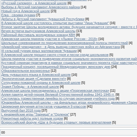
«Русский силомер» - в Аликовской школе
[6]
Выборы в Детский парламент Аликовского района
[14]
Новый год в Аликовской школе
[23]
Елка - своими руками
[7]
Дебаты в Детский парламент Чувашской Республики
[8]
В Аликовской школе состоялось открытие выставки "Лица Чувашии"
[16]
Второе занятие Школы молодежного актива: будущее начинается сегодня – вместе с
Вечер встречи выпускников Аликовской школы
[13]
Районный фестиваль молодежных команд КВН
[8]
Аликовская школа приняла участие в «Лыжне России - 2018»
[16]
Школьные соревнования по преодолению военизированной полосы препятствий
[4]
«Армейский чемоданчик» - в День вывода советских войск из Афганистана
[3]
III сельский турнир юных математиков Чувашии
[4]
В Аликовской школе прошел смотр строя и песни среди школьников
[5]
Школа приняла участие в подведении итогов социально-экономического развития ра
Кустовой семинар-практикум в рамках социально значимого проекта «Шаг навстречу
Праздничный концерт, посвященный Международному женскому дню
[24]
Образовательное воскресенье
[12]
День чувашского языка в Аликовской школе
[16]
Экологическая акция «Сделаем вместе!»
[8]
Сотрудники пожарной охраны в Аликовской школе
[5]
Знамя Победы - в Аликовской школе
[4]
Аликовская школа присоединилась к акции «Георгиевская ленточка»
[11]
Аллея памяти детей-героев Великой Отечественной войны 1941-1945 гг.
[9]
Cостоялась торжественная линейка по случаю окончания учебного года
[8]
Юнармейцы Аликовской школы – на финальных играх юнармейского движения «Зарн
Церемония вручения аттестатов учащимся 9 классов
[41]
Выпускной бал 2018 года
[37]
L юнармейские игры "Зарница" и "Орленок"
[27]
Ремонтные работы идут полным ходом
[6]
Всероссийский форум «Шаг в будущее страны»: первые впечатления
[5]
00