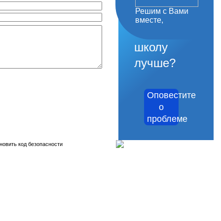
Решим с Вами
как
вместе,
сделать
школу
лучше?
Оповестите
о
проблеме