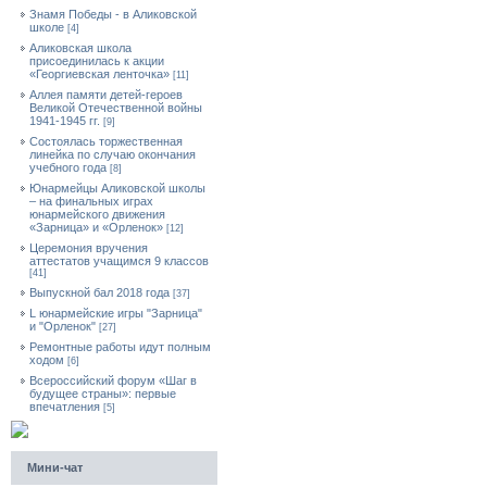
Знамя Победы - в Аликовской
школе
[4]
Аликовская школа
присоединилась к акции
«Георгиевская ленточка»
[11]
Аллея памяти детей-героев
Великой Отечественной войны
1941-1945 гг.
[9]
Cостоялась торжественная
линейка по случаю окончания
учебного года
[8]
Юнармейцы Аликовской школы
– на финальных играх
юнармейского движения
«Зарница» и «Орленок»
[12]
Церемония вручения
аттестатов учащимся 9 классов
[41]
Выпускной бал 2018 года
[37]
L юнармейские игры "Зарница"
и "Орленок"
[27]
Ремонтные работы идут полным
ходом
[6]
Всероссийский форум «Шаг в
будущее страны»: первые
впечатления
[5]
Мини-чат