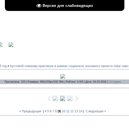
Версия для слабовидящих
вход
й год
»
Кустовой семинар-практикум в рамках социально значимого проекта «Шаг нав
Просмотров: 323 | Размеры: 800x533px/242.5Kb | Рейтинг: 0.0/0 | Дата: 04.03.2018 |
Сисадмин
« Предыдущая
|
4
5
6
7
8
[
9
]
10
11
12
13
14
|
Следующая »