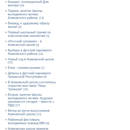
Концерт, посвященный Дню
матери
[19]
Первое занятие Школы
молодежного актива
Аликовского района.
[13]
Вперед, к здоровому образу
жизни!
[4]
Первый школьный турнир по
классическим шахматам
[5]
«Русский силомер» - в
Аликовской школе
[6]
Выборы в Детский парламент
Аликовского района
[14]
Новый год в Аликовской школе
[23]
Елка - своими руками
[7]
Дебаты в Детский парламент
Чувашской Республики
[8]
В Аликовской школе состоялось
открытие выставки "Лица
Чувашии"
[16]
Второе занятие Школы
молодежного актива: будущее
начинается сегодня – вместе с
РДШ
[27]
Вечер встречи выпускников
Аликовской школы
[13]
Районный фестиваль
молодежных команд КВН
[8]
Аликовская школа приняла