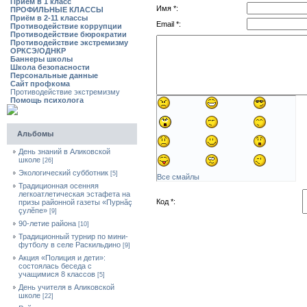
Приём в 1 класс
Имя *:
ПРОФИЛЬНЫЕ КЛАССЫ
Приём в 2-11 классы
Email *:
Противодействие коррупции
Противодействие бюрократии
Противодействие экстремизму
ОРКСЭ/ОДНКР
Баннеры школы
Школа безопасности
Персональные данные
Сайт профкома
Противодействие экстремизму
Помощь психолога
Альбомы
День знаний в Аликовской
школе
[26]
Экологический субботник
[5]
Все смайлы
Традиционная осенняя
легкоатлетическая эстафета на
Код *:
призы районной газеты «Пурнăç
çулĕпе»
[9]
90-летие района
[10]
Традиционный турнир по мини-
футболу в селе Раскильдино
[9]
Акция «Полиция и дети»:
состоялась беседа с
учащимися 8 классов
[5]
День учителя в Аликовской
школе
[22]