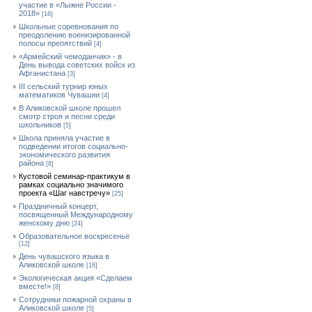
участие в «Лыжне России -
2018»
[16]
Школьные соревнования по
преодолению военизированной
полосы препятствий
[4]
«Армейский чемоданчик» - в
День вывода советских войск из
Афганистана
[3]
III сельский турнир юных
математиков Чувашии
[4]
В Аликовской школе прошел
смотр строя и песни среди
школьников
[5]
Школа приняла участие в
подведении итогов социально-
экономического развития
района
[8]
Кустовой семинар-практикум в
рамках социально значимого
проекта «Шаг навстречу»
[25]
Праздничный концерт,
посвященный Международному
женскому дню
[24]
Образовательное воскресенье
[12]
День чувашского языка в
Аликовской школе
[16]
Экологическая акция «Сделаем
вместе!»
[8]
Сотрудники пожарной охраны в
Аликовской школе
[5]