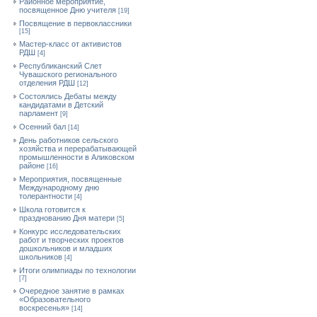
Районное мероприятие,
посвященное Дню учителя
[19]
Посвящение в первоклассники
[15]
Мастер-класс от активистов
РДШ
[4]
Республиканский Слет
Чувашского регионального
отделения РДШ
[12]
Состоялись Дебаты между
кандидатами в Детский
парламент
[9]
Осенний бал
[14]
День работников сельского
хозяйства и перерабатывающей
промышленности в Аликовском
районе
[16]
Мероприятия, посвященные
Международному дню
толерантности
[4]
Школа готовится к
празднованию Дня матери
[5]
Конкурс исследовательских
работ и творческих проектов
дошкольников и младших
школьников
[4]
Итоги олимпиады по технологии
[7]
Очередное занятие в рамках
«Образовательного
воскресенья»
[14]