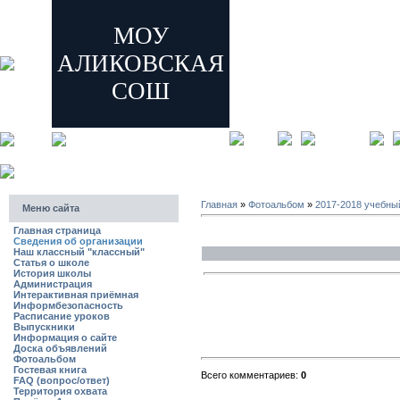
МОУ
АЛИКОВСКАЯ
СОШ
главная
регистрация
Главная
»
Фотоальбом
»
2017-2018 учебны
Меню сайта
Главная страница
Сведения об организации
Наш классный "классный"
Статья о школе
История школы
Администрация
Интерактивная приёмная
Информбезопасность
Расписание уроков
Выпускники
Информация о сайте
Доска объявлений
Фотоальбом
Гостевая книга
Всего комментариев:
0
FAQ (вопрос/ответ)
Территория охвата