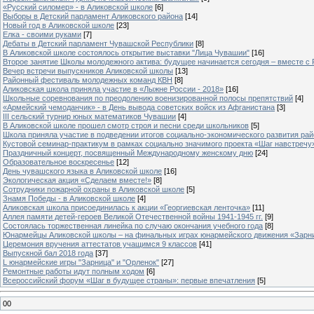
«Русский силомер» - в Аликовской школе
[6]
Выборы в Детский парламент Аликовского района
[14]
Новый год в Аликовской школе
[23]
Елка - своими руками
[7]
Дебаты в Детский парламент Чувашской Республики
[8]
В Аликовской школе состоялось открытие выставки "Лица Чувашии"
[16]
Второе занятие Школы молодежного актива: будущее начинается сегодня – вместе с
Вечер встречи выпускников Аликовской школы
[13]
Районный фестиваль молодежных команд КВН
[8]
Аликовская школа приняла участие в «Лыжне России - 2018»
[16]
Школьные соревнования по преодолению военизированной полосы препятствий
[4]
«Армейский чемоданчик» - в День вывода советских войск из Афганистана
[3]
III сельский турнир юных математиков Чувашии
[4]
В Аликовской школе прошел смотр строя и песни среди школьников
[5]
Школа приняла участие в подведении итогов социально-экономического развития ра
Кустовой семинар-практикум в рамках социально значимого проекта «Шаг навстречу
Праздничный концерт, посвященный Международному женскому дню
[24]
Образовательное воскресенье
[12]
День чувашского языка в Аликовской школе
[16]
Экологическая акция «Сделаем вместе!»
[8]
Сотрудники пожарной охраны в Аликовской школе
[5]
Знамя Победы - в Аликовской школе
[4]
Аликовская школа присоединилась к акции «Георгиевская ленточка»
[11]
Аллея памяти детей-героев Великой Отечественной войны 1941-1945 гг.
[9]
Cостоялась торжественная линейка по случаю окончания учебного года
[8]
Юнармейцы Аликовской школы – на финальных играх юнармейского движения «Зарн
Церемония вручения аттестатов учащимся 9 классов
[41]
Выпускной бал 2018 года
[37]
L юнармейские игры "Зарница" и "Орленок"
[27]
Ремонтные работы идут полным ходом
[6]
Всероссийский форум «Шаг в будущее страны»: первые впечатления
[5]
00