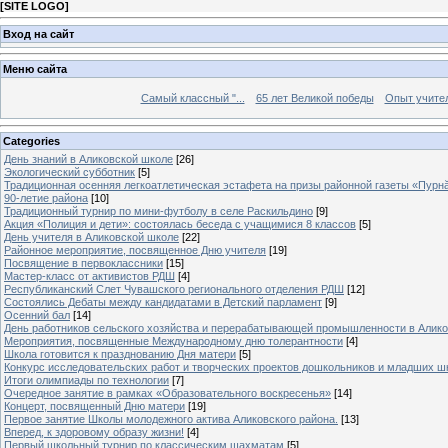
[
SITE LOGO
]
Вход на сайт
Меню сайта
Самый классный "...
65 лет Великой победы
Опыт учителе
Categories
День знаний в Аликовской школе
[26]
Экологический субботник
[5]
Традиционная осенняя легкоатлетическая эстафета на призы районной газеты «Пурн
90-летие района
[10]
Традиционный турнир по мини-футболу в селе Раскильдино
[9]
Акция «Полиция и дети»: состоялась беседа с учащимися 8 классов
[5]
День учителя в Аликовской школе
[22]
Районное мероприятие, посвященное Дню учителя
[19]
Посвящение в первоклассники
[15]
Мастер-класс от активистов РДШ
[4]
Республиканский Слет Чувашского регионального отделения РДШ
[12]
Состоялись Дебаты между кандидатами в Детский парламент
[9]
Осенний бал
[14]
День работников сельского хозяйства и перерабатывающей промышленности в Алик
Мероприятия, посвященные Международному дню толерантности
[4]
Школа готовится к празднованию Дня матери
[5]
Конкурс исследовательских работ и творческих проектов дошкольников и младших ш
Итоги олимпиады по технологии
[7]
Очередное занятие в рамках «Образовательного воскресенья»
[14]
Концерт, посвященный Дню матери
[19]
Первое занятие Школы молодежного актива Аликовского района.
[13]
Вперед, к здоровому образу жизни!
[4]
Первый школьный турнир по классическим шахматам
[5]