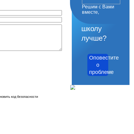
Решим с Вами
как
вместе,
сделать
школу
лучше?
Оповестите
о
проблеме