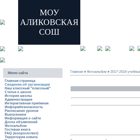
МОУ
АЛИКОВСКАЯ
СОШ
главная
регистрация
Главная
»
Фотоальбом
»
2017-2018 учебны
Меню сайта
Главная страница
Сведения об организации
Наш классный "классный"
Статья о школе
История школы
Администрация
Интерактивная приёмная
Информбезопасность
Расписание уроков
Выпускники
Информация о сайте
Доска объявлений
Фотоальбом
Гостевая книга
FAQ (вопрос/ответ)
Территория охвата