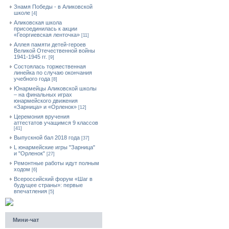
Знамя Победы - в Аликовской
школе
[4]
Аликовская школа
присоединилась к акции
«Георгиевская ленточка»
[11]
Аллея памяти детей-героев
Великой Отечественной войны
1941-1945 гг.
[9]
Cостоялась торжественная
линейка по случаю окончания
учебного года
[8]
Юнармейцы Аликовской школы
– на финальных играх
юнармейского движения
«Зарница» и «Орленок»
[12]
Церемония вручения
аттестатов учащимся 9 классов
[41]
Выпускной бал 2018 года
[37]
L юнармейские игры "Зарница"
и "Орленок"
[27]
Ремонтные работы идут полным
ходом
[6]
Всероссийский форум «Шаг в
будущее страны»: первые
впечатления
[5]
Мини-чат