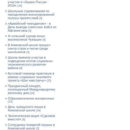
участие в «Лыжне России -
2018»
[16]
Школьные соревнования по
преодолению военизированной
полосы препятствий
[4]
«Армейский чемоданчик» - в
День вывода советских войск из
Афганистана
[3]
III сельский турнир юных
математиков Чувашии
[4]
В Аликовской школе прошел
смотр строя и песни среди
школьников
[5]
Школа приняла участие в
подведении итогов социально-
экономического развития
района
[8]
Кустовой семинар-практикум в
рамках социально значимого
проекта «Шаг навстречу»
[25]
Праздничный концерт,
посвященный Международному
женскому дню
[24]
Образовательное воскресенье
[12]
День чувашского языка в
Аликовской школе
[16]
Экологическая акция «Сделаем
вместе!»
[8]
Сотрудники пожарной охраны в
Аликовской школе
[5]