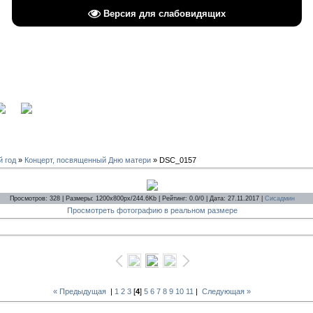
Версия для слабовидящих
вход
й год
»
Концерт, посвященный Дню матери
» DSC_0157
Просмотров: 328 | Размеры: 1200x800px/244.6Kb | Рейтинг: 0.0/0 | Дата: 27.11.2017 |
Сисадмин
Просмотреть фотографию в реальном размере
« Предыдущая
|
1
2
3
[
4
]
5
6
7
8
9
10
11
|
Следующая »