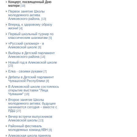
Концерт, посвященный Дню
матери
[19]
Первое занятие Школы
молодежного актива
Аликовского района.
[13]
Вперед, к здоровому образу
жизни!
[4]
Первый школьный турнир по
классическим шахматам
[5]
«Русский силомер» - в
Аликовской школе
[6]
Выборы в Детский парламент
Аликовского района
[14]
Новый год в Аликовской школе
[23]
Елка - своими руками
[7]
Дебаты в Детский парламент
Чувашской Республики
[8]
В Аликовской школе состоялось
открытие выставки "Лица
Чувашии"
[16]
Второе занятие Школы
молодежного актива: будущее
начинается сегодня – вместе с
РДШ
[27]
Вечер встречи выпускников
Аликовской школы
[13]
Районный фестиваль
молодежных команд КВН
[8]
Аликовская школа приняла