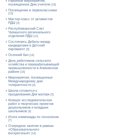
Районное мероприятие,
посвященное Дню учителя
[19]
Посвящение в первоклассники
[15]
Мастер-класс от активистов
РДШ
[4]
Республиканский Слет
Чувашского регионального
отделения РДШ
[12]
Состоялись Дебаты между
кандидатами в Детский
парламент
[9]
Осенний бал
[14]
День работников сельского
хозяйства и перерабатывающей
промышленности в Аликовском
районе
[16]
Мероприятия, посвященные
Международному дню
толерантности
[4]
Школа готовится к
празднованию Дня матери
[5]
Конкурс исследовательских
работ и творческих проектов
дошкольников и младших
школьников
[4]
Итоги олимпиады по технологии
[7]
Очередное занятие в рамках
«Образовательного
воскресенья»
[14]