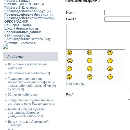
Приём в 1 класс
Всего комментариев:
0
ПРОФИЛЬНЫЕ КЛАССЫ
Приём в 2-11 классы
Противодействие коррупции
Имя *:
Противодействие бюрократии
Противодействие экстремизму
Email *:
ОРКСЭ/ОДНКР
Баннеры школы
Школа безопасности
Персональные данные
Сайт профкома
Противодействие экстремизму
Помощь психолога
Альбомы
День знаний в Аликовской
школе
[26]
Экологический субботник
[5]
Традиционная осенняя
легкоатлетическая эстафета на
Все смайлы
призы районной газеты «Пурнăç
çулĕпе»
[9]
Код *:
90-летие района
[10]
Традиционный турнир по мини-
футболу в селе Раскильдино
[9]
Акция «Полиция и дети»:
состоялась беседа с
учащимися 8 классов
[5]
День учителя в Аликовской
школе
[22]