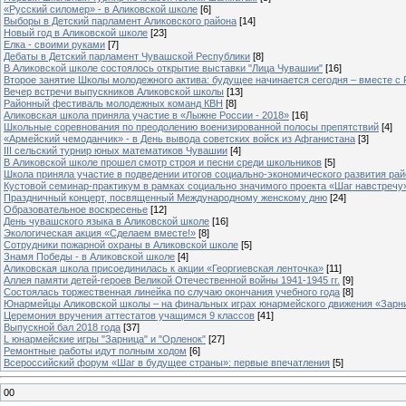
«Русский силомер» - в Аликовской школе
[6]
Выборы в Детский парламент Аликовского района
[14]
Новый год в Аликовской школе
[23]
Елка - своими руками
[7]
Дебаты в Детский парламент Чувашской Республики
[8]
В Аликовской школе состоялось открытие выставки "Лица Чувашии"
[16]
Второе занятие Школы молодежного актива: будущее начинается сегодня – вместе с
Вечер встречи выпускников Аликовской школы
[13]
Районный фестиваль молодежных команд КВН
[8]
Аликовская школа приняла участие в «Лыжне России - 2018»
[16]
Школьные соревнования по преодолению военизированной полосы препятствий
[4]
«Армейский чемоданчик» - в День вывода советских войск из Афганистана
[3]
III сельский турнир юных математиков Чувашии
[4]
В Аликовской школе прошел смотр строя и песни среди школьников
[5]
Школа приняла участие в подведении итогов социально-экономического развития ра
Кустовой семинар-практикум в рамках социально значимого проекта «Шаг навстречу
Праздничный концерт, посвященный Международному женскому дню
[24]
Образовательное воскресенье
[12]
День чувашского языка в Аликовской школе
[16]
Экологическая акция «Сделаем вместе!»
[8]
Сотрудники пожарной охраны в Аликовской школе
[5]
Знамя Победы - в Аликовской школе
[4]
Аликовская школа присоединилась к акции «Георгиевская ленточка»
[11]
Аллея памяти детей-героев Великой Отечественной войны 1941-1945 гг.
[9]
Cостоялась торжественная линейка по случаю окончания учебного года
[8]
Юнармейцы Аликовской школы – на финальных играх юнармейского движения «Зарн
Церемония вручения аттестатов учащимся 9 классов
[41]
Выпускной бал 2018 года
[37]
L юнармейские игры "Зарница" и "Орленок"
[27]
Ремонтные работы идут полным ходом
[6]
Всероссийский форум «Шаг в будущее страны»: первые впечатления
[5]
00