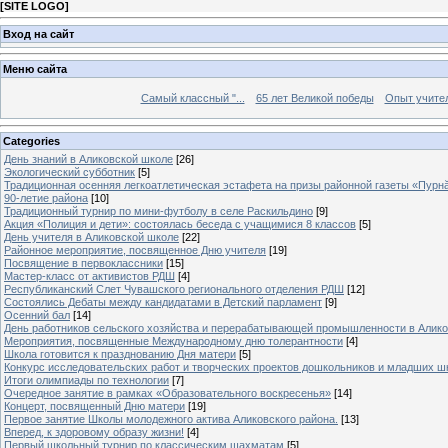
[
SITE LOGO
]
Вход на сайт
Меню сайта
Самый классный "...
65 лет Великой победы
Опыт учителе
Categories
День знаний в Аликовской школе
[26]
Экологический субботник
[5]
Традиционная осенняя легкоатлетическая эстафета на призы районной газеты «Пурн
90-летие района
[10]
Традиционный турнир по мини-футболу в селе Раскильдино
[9]
Акция «Полиция и дети»: состоялась беседа с учащимися 8 классов
[5]
День учителя в Аликовской школе
[22]
Районное мероприятие, посвященное Дню учителя
[19]
Посвящение в первоклассники
[15]
Мастер-класс от активистов РДШ
[4]
Республиканский Слет Чувашского регионального отделения РДШ
[12]
Состоялись Дебаты между кандидатами в Детский парламент
[9]
Осенний бал
[14]
День работников сельского хозяйства и перерабатывающей промышленности в Алик
Мероприятия, посвященные Международному дню толерантности
[4]
Школа готовится к празднованию Дня матери
[5]
Конкурс исследовательских работ и творческих проектов дошкольников и младших ш
Итоги олимпиады по технологии
[7]
Очередное занятие в рамках «Образовательного воскресенья»
[14]
Концерт, посвященный Дню матери
[19]
Первое занятие Школы молодежного актива Аликовского района.
[13]
Вперед, к здоровому образу жизни!
[4]
Первый школьный турнир по классическим шахматам
[5]