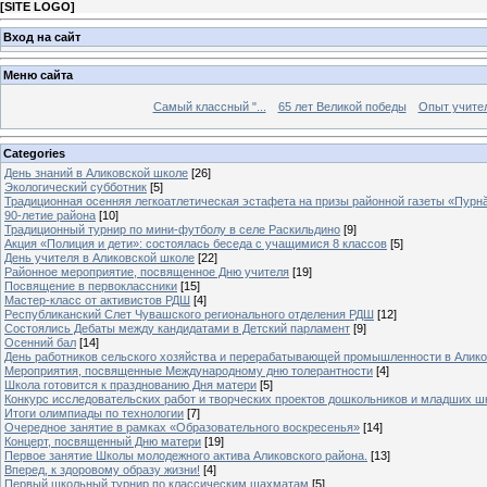
[
SITE LOGO
]
Вход на сайт
Меню сайта
Самый классный "...
65 лет Великой победы
Опыт учителе
Categories
День знаний в Аликовской школе
[26]
Экологический субботник
[5]
Традиционная осенняя легкоатлетическая эстафета на призы районной газеты «Пурн
90-летие района
[10]
Традиционный турнир по мини-футболу в селе Раскильдино
[9]
Акция «Полиция и дети»: состоялась беседа с учащимися 8 классов
[5]
День учителя в Аликовской школе
[22]
Районное мероприятие, посвященное Дню учителя
[19]
Посвящение в первоклассники
[15]
Мастер-класс от активистов РДШ
[4]
Республиканский Слет Чувашского регионального отделения РДШ
[12]
Состоялись Дебаты между кандидатами в Детский парламент
[9]
Осенний бал
[14]
День работников сельского хозяйства и перерабатывающей промышленности в Алик
Мероприятия, посвященные Международному дню толерантности
[4]
Школа готовится к празднованию Дня матери
[5]
Конкурс исследовательских работ и творческих проектов дошкольников и младших ш
Итоги олимпиады по технологии
[7]
Очередное занятие в рамках «Образовательного воскресенья»
[14]
Концерт, посвященный Дню матери
[19]
Первое занятие Школы молодежного актива Аликовского района.
[13]
Вперед, к здоровому образу жизни!
[4]
Первый школьный турнир по классическим шахматам
[5]