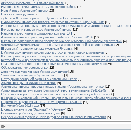
«Русский силомер» - в Аликовской школе
[6]
Выборы в Детский парламент Аликовского района
[14]
Новый год в Аликовской школе
[23]
Елка - своими руками
[7]
Дебаты в Детский парламент Чувашской Республики
[8]
В Аликовской школе состоялось открытие выставки "Лица Чувашии"
[16]
Второе занятие Школы молодежного актива: будущее начинается сегодня – вместе с
Вечер встречи выпускников Аликовской школы
[13]
Районный фестиваль молодежных команд КВН
[8]
Аликовская школа приняла участие в «Лыжне России - 2018»
[16]
Школьные соревнования по преодолению военизированной полосы препятствий
[4]
«Армейский чемоданчик» - в День вывода советских войск из Афганистана
[3]
III сельский турнир юных математиков Чувашии
[4]
В Аликовской школе прошел смотр строя и песни среди школьников
[5]
Школа приняла участие в подведении итогов социально-экономического развития ра
Кустовой семинар-практикум в рамках социально значимого проекта «Шаг навстречу
Праздничный концерт, посвященный Международному женскому дню
[24]
Образовательное воскресенье
[12]
День чувашского языка в Аликовской школе
[16]
Экологическая акция «Сделаем вместе!»
[8]
Сотрудники пожарной охраны в Аликовской школе
[5]
Знамя Победы - в Аликовской школе
[4]
Аликовская школа присоединилась к акции «Георгиевская ленточка»
[11]
Аллея памяти детей-героев Великой Отечественной войны 1941-1945 гг.
[9]
Cостоялась торжественная линейка по случаю окончания учебного года
[8]
Юнармейцы Аликовской школы – на финальных играх юнармейского движения «Зарн
Церемония вручения аттестатов учащимся 9 классов
[41]
Выпускной бал 2018 года
[37]
L юнармейские игры "Зарница" и "Орленок"
[27]
Ремонтные работы идут полным ходом
[6]
Всероссийский форум «Шаг в будущее страны»: первые впечатления
[5]
00