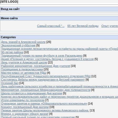
[
SITE LOGO
]
Вход на сайт
Меню сайта
Самый классный "...
65 лет Великой победы
Опыт учителе
Categories
День знаний в Аликовской школе
[26]
Экологический субботник
[5]
Традиционная осенняя легкоатлетическая эстафета на призы районной газеты «Пурн
90-летие района
[10]
Традиционный турнир по мини-футболу в селе Раскильдино
[9]
Акция «Полиция и дети»: состоялась беседа с учащимися 8 классов
[5]
День учителя в Аликовской школе
[22]
Районное мероприятие, посвященное Дню учителя
[19]
Посвящение в первоклассники
[15]
Мастер-класс от активистов РДШ
[4]
Республиканский Слет Чувашского регионального отделения РДШ
[12]
Состоялись Дебаты между кандидатами в Детский парламент
[9]
Осенний бал
[14]
День работников сельского хозяйства и перерабатывающей промышленности в Алик
Мероприятия, посвященные Международному дню толерантности
[4]
Школа готовится к празднованию Дня матери
[5]
Конкурс исследовательских работ и творческих проектов дошкольников и младших ш
Итоги олимпиады по технологии
[7]
Очередное занятие в рамках «Образовательного воскресенья»
[14]
Концерт, посвященный Дню матери
[19]
Первое занятие Школы молодежного актива Аликовского района.
[13]
Вперед, к здоровому образу жизни!
[4]
Первый школьный турнир по классическим шахматам
[5]