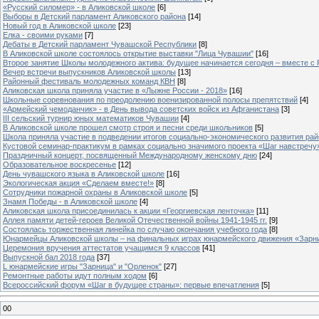
«Русский силомер» - в Аликовской школе
[6]
Выборы в Детский парламент Аликовского района
[14]
Новый год в Аликовской школе
[23]
Елка - своими руками
[7]
Дебаты в Детский парламент Чувашской Республики
[8]
В Аликовской школе состоялось открытие выставки "Лица Чувашии"
[16]
Второе занятие Школы молодежного актива: будущее начинается сегодня – вместе с
Вечер встречи выпускников Аликовской школы
[13]
Районный фестиваль молодежных команд КВН
[8]
Аликовская школа приняла участие в «Лыжне России - 2018»
[16]
Школьные соревнования по преодолению военизированной полосы препятствий
[4]
«Армейский чемоданчик» - в День вывода советских войск из Афганистана
[3]
III сельский турнир юных математиков Чувашии
[4]
В Аликовской школе прошел смотр строя и песни среди школьников
[5]
Школа приняла участие в подведении итогов социально-экономического развития ра
Кустовой семинар-практикум в рамках социально значимого проекта «Шаг навстречу
Праздничный концерт, посвященный Международному женскому дню
[24]
Образовательное воскресенье
[12]
День чувашского языка в Аликовской школе
[16]
Экологическая акция «Сделаем вместе!»
[8]
Сотрудники пожарной охраны в Аликовской школе
[5]
Знамя Победы - в Аликовской школе
[4]
Аликовская школа присоединилась к акции «Георгиевская ленточка»
[11]
Аллея памяти детей-героев Великой Отечественной войны 1941-1945 гг.
[9]
Cостоялась торжественная линейка по случаю окончания учебного года
[8]
Юнармейцы Аликовской школы – на финальных играх юнармейского движения «Зарн
Церемония вручения аттестатов учащимся 9 классов
[41]
Выпускной бал 2018 года
[37]
L юнармейские игры "Зарница" и "Орленок"
[27]
Ремонтные работы идут полным ходом
[6]
Всероссийский форум «Шаг в будущее страны»: первые впечатления
[5]
00