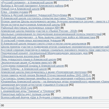
«Русский силомер» - в Аликовской школе
[6]
Выборы в Детский парламент Аликовского района
[14]
Новый год в Аликовской школе
[23]
Елка - своими руками
[7]
Дебаты в Детский парламент Чувашской Республики
[8]
В Аликовской школе состоялось открытие выставки "Лица Чувашии"
[16]
Второе занятие Школы молодежного актива: будущее начинается сегодня – вместе с
Вечер встречи выпускников Аликовской школы
[13]
Районный фестиваль молодежных команд КВН
[8]
Аликовская школа приняла участие в «Лыжне России - 2018»
[16]
Школьные соревнования по преодолению военизированной полосы препятствий
[4]
«Армейский чемоданчик» - в День вывода советских войск из Афганистана
[3]
III сельский турнир юных математиков Чувашии
[4]
В Аликовской школе прошел смотр строя и песни среди школьников
[5]
Школа приняла участие в подведении итогов социально-экономического развития ра
Кустовой семинар-практикум в рамках социально значимого проекта «Шаг навстречу
Праздничный концерт, посвященный Международному женскому дню
[24]
Образовательное воскресенье
[12]
День чувашского языка в Аликовской школе
[16]
Экологическая акция «Сделаем вместе!»
[8]
Сотрудники пожарной охраны в Аликовской школе
[5]
Знамя Победы - в Аликовской школе
[4]
Аликовская школа присоединилась к акции «Георгиевская ленточка»
[11]
Аллея памяти детей-героев Великой Отечественной войны 1941-1945 гг.
[9]
Cостоялась торжественная линейка по случаю окончания учебного года
[8]
Юнармейцы Аликовской школы – на финальных играх юнармейского движения «Зарн
Церемония вручения аттестатов учащимся 9 классов
[41]
Выпускной бал 2018 года
[37]
L юнармейские игры "Зарница" и "Орленок"
[27]
Ремонтные работы идут полным ходом
[6]
Всероссийский форум «Шаг в будущее страны»: первые впечатления
[5]
00