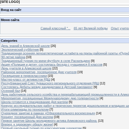
[
SITE LOGO
]
Вход на сайт
Меню сайта
Самый классный "...
65 лет Великой победы
Опыт учителе
Categories
День знаний в Аликовской школе
[26]
Экологический субботник
[5]
Традиционная осенняя легкоатлетическая эстафета на призы районной газеты «Пурн
90-летие района
[10]
Традиционный турнир по мини-футболу в селе Раскильдино
[9]
Акция «Полиция и дети»: состоялась беседа с учащимися 8 классов
[5]
День учителя в Аликовской школе
[22]
Районное мероприятие, посвященное Дню учителя
[19]
Посвящение в первоклассники
[15]
Мастер-класс от активистов РДШ
[4]
Республиканский Слет Чувашского регионального отделения РДШ
[12]
Состоялись Дебаты между кандидатами в Детский парламент
[9]
Осенний бал
[14]
День работников сельского хозяйства и перерабатывающей промышленности в Алик
Мероприятия, посвященные Международному дню толерантности
[4]
Школа готовится к празднованию Дня матери
[5]
Конкурс исследовательских работ и творческих проектов дошкольников и младших ш
Итоги олимпиады по технологии
[7]
Очередное занятие в рамках «Образовательного воскресенья»
[14]
Концерт, посвященный Дню матери
[19]
Первое занятие Школы молодежного актива Аликовского района.
[13]
Вперед, к здоровому образу жизни!
[4]
Первый школьный турнир по классическим шахматам
[5]