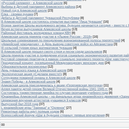
«Русский силомер» - в Аликовской школе
[6]
Выборы в Детский парламент Аликовского района
[14]
Новый год в Аликовской школе
[23]
Елка - своими руками
[7]
Дебаты в Детский парламент Чувашской Республики
[8]
В Аликовской школе состоялось открытие выставки "Лица Чувашии"
[16]
Второе занятие Школы молодежного актива: будущее начинается сегодня – вместе с
Вечер встречи выпускников Аликовской школы
[13]
Районный фестиваль молодежных команд КВН
[8]
Аликовская школа приняла участие в «Лыжне России - 2018»
[16]
Школьные соревнования по преодолению военизированной полосы препятствий
[4]
«Армейский чемоданчик» - в День вывода советских войск из Афганистана
[3]
III сельский турнир юных математиков Чувашии
[4]
В Аликовской школе прошел смотр строя и песни среди школьников
[5]
Школа приняла участие в подведении итогов социально-экономического развития ра
Кустовой семинар-практикум в рамках социально значимого проекта «Шаг навстречу
Праздничный концерт, посвященный Международному женскому дню
[24]
Образовательное воскресенье
[12]
День чувашского языка в Аликовской школе
[16]
Экологическая акция «Сделаем вместе!»
[8]
Сотрудники пожарной охраны в Аликовской школе
[5]
Знамя Победы - в Аликовской школе
[4]
Аликовская школа присоединилась к акции «Георгиевская ленточка»
[11]
Аллея памяти детей-героев Великой Отечественной войны 1941-1945 гг.
[9]
Cостоялась торжественная линейка по случаю окончания учебного года
[8]
Юнармейцы Аликовской школы – на финальных играх юнармейского движения «Зарн
Церемония вручения аттестатов учащимся 9 классов
[41]
Выпускной бал 2018 года
[37]
L юнармейские игры "Зарница" и "Орленок"
[27]
Ремонтные работы идут полным ходом
[6]
Всероссийский форум «Шаг в будущее страны»: первые впечатления
[5]
00