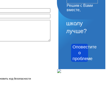
Решим с Вами
как
вместе,
сделать
школу
лучше?
Оповестите
о
проблеме