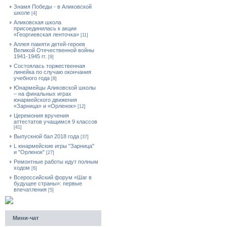
Знамя Победы - в Аликовской
школе
[4]
Аликовская школа
присоединилась к акции
«Георгиевская ленточка»
[11]
Аллея памяти детей-героев
Великой Отечественной войны
1941-1945 гг.
[9]
Cостоялась торжественная
линейка по случаю окончания
учебного года
[8]
Юнармейцы Аликовской школы
– на финальных играх
юнармейского движения
«Зарница» и «Орленок»
[12]
Церемония вручения
аттестатов учащимся 9 классов
[41]
Выпускной бал 2018 года
[37]
L юнармейские игры "Зарница"
и "Орленок"
[27]
Ремонтные работы идут полным
ходом
[6]
Всероссийский форум «Шаг в
будущее страны»: первые
впечатления
[5]
Мини-чат