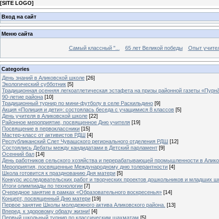
[
SITE LOGO
]
Вход на сайт
Меню сайта
Самый классный "...
65 лет Великой победы
Опыт учителе
Categories
День знаний в Аликовской школе
[26]
Экологический субботник
[5]
Традиционная осенняя легкоатлетическая эстафета на призы районной газеты «Пурн
90-летие района
[10]
Традиционный турнир по мини-футболу в селе Раскильдино
[9]
Акция «Полиция и дети»: состоялась беседа с учащимися 8 классов
[5]
День учителя в Аликовской школе
[22]
Районное мероприятие, посвященное Дню учителя
[19]
Посвящение в первоклассники
[15]
Мастер-класс от активистов РДШ
[4]
Республиканский Слет Чувашского регионального отделения РДШ
[12]
Состоялись Дебаты между кандидатами в Детский парламент
[9]
Осенний бал
[14]
День работников сельского хозяйства и перерабатывающей промышленности в Алик
Мероприятия, посвященные Международному дню толерантности
[4]
Школа готовится к празднованию Дня матери
[5]
Конкурс исследовательских работ и творческих проектов дошкольников и младших ш
Итоги олимпиады по технологии
[7]
Очередное занятие в рамках «Образовательного воскресенья»
[14]
Концерт, посвященный Дню матери
[19]
Первое занятие Школы молодежного актива Аликовского района.
[13]
Вперед, к здоровому образу жизни!
[4]
Первый школьный турнир по классическим шахматам
[5]