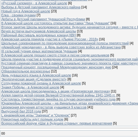
«Русский силомер» - в Аликовской школе
[6]
Выборы в Детский парламент Аликовского района
[14]
Новый год в Аликовской школе
[23]
Елка - своими руками
[7]
Дебаты в Детский парламент Чувашской Республики
[8]
В Аликовской школе состоялось открытие выставки "Лица Чувашии"
[16]
Второе занятие Школы молодежного актива: будущее начинается сегодня – вместе с
Вечер встречи выпускников Аликовской школы
[13]
Районный фестиваль молодежных команд КВН
[8]
Аликовская школа приняла участие в «Лыжне России - 2018»
[16]
Школьные соревнования по преодолению военизированной полосы препятствий
[4]
«Армейский чемоданчик» - в День вывода советских войск из Афганистана
[3]
III сельский турнир юных математиков Чувашии
[4]
В Аликовской школе прошел смотр строя и песни среди школьников
[5]
Школа приняла участие в подведении итогов социально-экономического развития ра
Кустовой семинар-практикум в рамках социально значимого проекта «Шаг навстречу
Праздничный концерт, посвященный Международному женскому дню
[24]
Образовательное воскресенье
[12]
День чувашского языка в Аликовской школе
[16]
Экологическая акция «Сделаем вместе!»
[8]
Сотрудники пожарной охраны в Аликовской школе
[5]
Знамя Победы - в Аликовской школе
[4]
Аликовская школа присоединилась к акции «Георгиевская ленточка»
[11]
Аллея памяти детей-героев Великой Отечественной войны 1941-1945 гг.
[9]
Cостоялась торжественная линейка по случаю окончания учебного года
[8]
Юнармейцы Аликовской школы – на финальных играх юнармейского движения «Зарн
Церемония вручения аттестатов учащимся 9 классов
[41]
Выпускной бал 2018 года
[37]
L юнармейские игры "Зарница" и "Орленок"
[27]
Ремонтные работы идут полным ходом
[6]
Всероссийский форум «Шаг в будущее страны»: первые впечатления
[5]
00