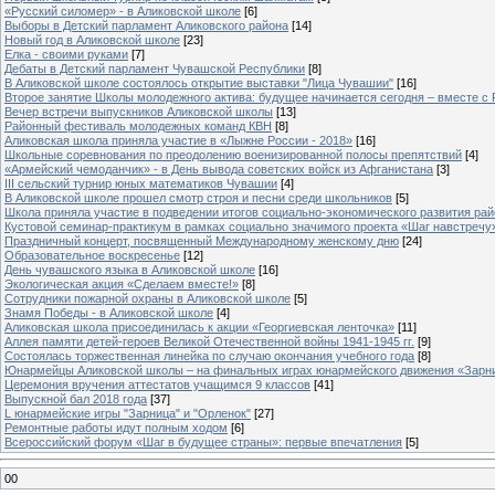
«Русский силомер» - в Аликовской школе
[6]
Выборы в Детский парламент Аликовского района
[14]
Новый год в Аликовской школе
[23]
Елка - своими руками
[7]
Дебаты в Детский парламент Чувашской Республики
[8]
В Аликовской школе состоялось открытие выставки "Лица Чувашии"
[16]
Второе занятие Школы молодежного актива: будущее начинается сегодня – вместе с
Вечер встречи выпускников Аликовской школы
[13]
Районный фестиваль молодежных команд КВН
[8]
Аликовская школа приняла участие в «Лыжне России - 2018»
[16]
Школьные соревнования по преодолению военизированной полосы препятствий
[4]
«Армейский чемоданчик» - в День вывода советских войск из Афганистана
[3]
III сельский турнир юных математиков Чувашии
[4]
В Аликовской школе прошел смотр строя и песни среди школьников
[5]
Школа приняла участие в подведении итогов социально-экономического развития ра
Кустовой семинар-практикум в рамках социально значимого проекта «Шаг навстречу
Праздничный концерт, посвященный Международному женскому дню
[24]
Образовательное воскресенье
[12]
День чувашского языка в Аликовской школе
[16]
Экологическая акция «Сделаем вместе!»
[8]
Сотрудники пожарной охраны в Аликовской школе
[5]
Знамя Победы - в Аликовской школе
[4]
Аликовская школа присоединилась к акции «Георгиевская ленточка»
[11]
Аллея памяти детей-героев Великой Отечественной войны 1941-1945 гг.
[9]
Cостоялась торжественная линейка по случаю окончания учебного года
[8]
Юнармейцы Аликовской школы – на финальных играх юнармейского движения «Зарн
Церемония вручения аттестатов учащимся 9 классов
[41]
Выпускной бал 2018 года
[37]
L юнармейские игры "Зарница" и "Орленок"
[27]
Ремонтные работы идут полным ходом
[6]
Всероссийский форум «Шаг в будущее страны»: первые впечатления
[5]
00