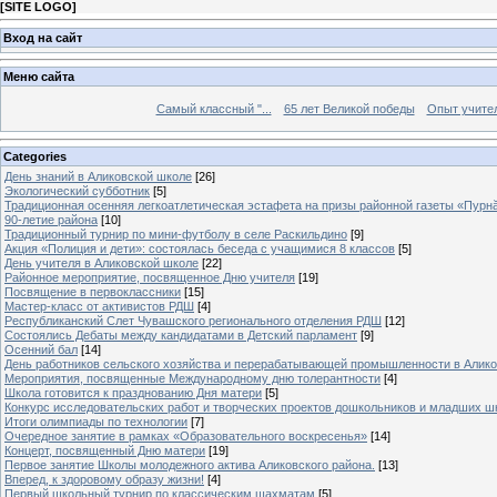
[
SITE LOGO
]
Вход на сайт
Меню сайта
Самый классный "...
65 лет Великой победы
Опыт учителе
Categories
День знаний в Аликовской школе
[26]
Экологический субботник
[5]
Традиционная осенняя легкоатлетическая эстафета на призы районной газеты «Пурн
90-летие района
[10]
Традиционный турнир по мини-футболу в селе Раскильдино
[9]
Акция «Полиция и дети»: состоялась беседа с учащимися 8 классов
[5]
День учителя в Аликовской школе
[22]
Районное мероприятие, посвященное Дню учителя
[19]
Посвящение в первоклассники
[15]
Мастер-класс от активистов РДШ
[4]
Республиканский Слет Чувашского регионального отделения РДШ
[12]
Состоялись Дебаты между кандидатами в Детский парламент
[9]
Осенний бал
[14]
День работников сельского хозяйства и перерабатывающей промышленности в Алик
Мероприятия, посвященные Международному дню толерантности
[4]
Школа готовится к празднованию Дня матери
[5]
Конкурс исследовательских работ и творческих проектов дошкольников и младших ш
Итоги олимпиады по технологии
[7]
Очередное занятие в рамках «Образовательного воскресенья»
[14]
Концерт, посвященный Дню матери
[19]
Первое занятие Школы молодежного актива Аликовского района.
[13]
Вперед, к здоровому образу жизни!
[4]
Первый школьный турнир по классическим шахматам
[5]