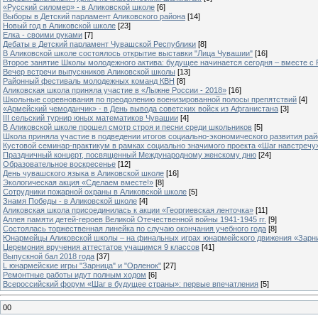
«Русский силомер» - в Аликовской школе
[6]
Выборы в Детский парламент Аликовского района
[14]
Новый год в Аликовской школе
[23]
Елка - своими руками
[7]
Дебаты в Детский парламент Чувашской Республики
[8]
В Аликовской школе состоялось открытие выставки "Лица Чувашии"
[16]
Второе занятие Школы молодежного актива: будущее начинается сегодня – вместе с
Вечер встречи выпускников Аликовской школы
[13]
Районный фестиваль молодежных команд КВН
[8]
Аликовская школа приняла участие в «Лыжне России - 2018»
[16]
Школьные соревнования по преодолению военизированной полосы препятствий
[4]
«Армейский чемоданчик» - в День вывода советских войск из Афганистана
[3]
III сельский турнир юных математиков Чувашии
[4]
В Аликовской школе прошел смотр строя и песни среди школьников
[5]
Школа приняла участие в подведении итогов социально-экономического развития ра
Кустовой семинар-практикум в рамках социально значимого проекта «Шаг навстречу
Праздничный концерт, посвященный Международному женскому дню
[24]
Образовательное воскресенье
[12]
День чувашского языка в Аликовской школе
[16]
Экологическая акция «Сделаем вместе!»
[8]
Сотрудники пожарной охраны в Аликовской школе
[5]
Знамя Победы - в Аликовской школе
[4]
Аликовская школа присоединилась к акции «Георгиевская ленточка»
[11]
Аллея памяти детей-героев Великой Отечественной войны 1941-1945 гг.
[9]
Cостоялась торжественная линейка по случаю окончания учебного года
[8]
Юнармейцы Аликовской школы – на финальных играх юнармейского движения «Зарн
Церемония вручения аттестатов учащимся 9 классов
[41]
Выпускной бал 2018 года
[37]
L юнармейские игры "Зарница" и "Орленок"
[27]
Ремонтные работы идут полным ходом
[6]
Всероссийский форум «Шаг в будущее страны»: первые впечатления
[5]
00