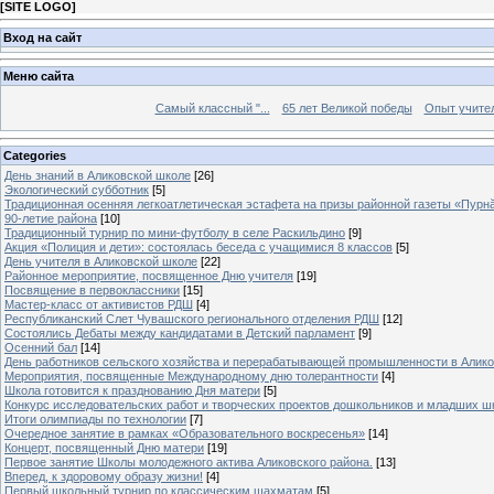
[
SITE LOGO
]
Вход на сайт
Меню сайта
Самый классный "...
65 лет Великой победы
Опыт учителе
Categories
День знаний в Аликовской школе
[26]
Экологический субботник
[5]
Традиционная осенняя легкоатлетическая эстафета на призы районной газеты «Пурн
90-летие района
[10]
Традиционный турнир по мини-футболу в селе Раскильдино
[9]
Акция «Полиция и дети»: состоялась беседа с учащимися 8 классов
[5]
День учителя в Аликовской школе
[22]
Районное мероприятие, посвященное Дню учителя
[19]
Посвящение в первоклассники
[15]
Мастер-класс от активистов РДШ
[4]
Республиканский Слет Чувашского регионального отделения РДШ
[12]
Состоялись Дебаты между кандидатами в Детский парламент
[9]
Осенний бал
[14]
День работников сельского хозяйства и перерабатывающей промышленности в Алик
Мероприятия, посвященные Международному дню толерантности
[4]
Школа готовится к празднованию Дня матери
[5]
Конкурс исследовательских работ и творческих проектов дошкольников и младших ш
Итоги олимпиады по технологии
[7]
Очередное занятие в рамках «Образовательного воскресенья»
[14]
Концерт, посвященный Дню матери
[19]
Первое занятие Школы молодежного актива Аликовского района.
[13]
Вперед, к здоровому образу жизни!
[4]
Первый школьный турнир по классическим шахматам
[5]