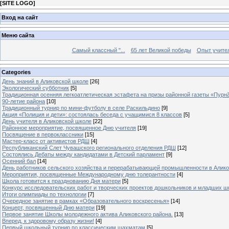
[
SITE LOGO
]
Вход на сайт
Меню сайта
Самый классный "...
65 лет Великой победы
Опыт учителе
Categories
День знаний в Аликовской школе
[26]
Экологический субботник
[5]
Традиционная осенняя легкоатлетическая эстафета на призы районной газеты «Пурн
90-летие района
[10]
Традиционный турнир по мини-футболу в селе Раскильдино
[9]
Акция «Полиция и дети»: состоялась беседа с учащимися 8 классов
[5]
День учителя в Аликовской школе
[22]
Районное мероприятие, посвященное Дню учителя
[19]
Посвящение в первоклассники
[15]
Мастер-класс от активистов РДШ
[4]
Республиканский Слет Чувашского регионального отделения РДШ
[12]
Состоялись Дебаты между кандидатами в Детский парламент
[9]
Осенний бал
[14]
День работников сельского хозяйства и перерабатывающей промышленности в Алик
Мероприятия, посвященные Международному дню толерантности
[4]
Школа готовится к празднованию Дня матери
[5]
Конкурс исследовательских работ и творческих проектов дошкольников и младших ш
Итоги олимпиады по технологии
[7]
Очередное занятие в рамках «Образовательного воскресенья»
[14]
Концерт, посвященный Дню матери
[19]
Первое занятие Школы молодежного актива Аликовского района.
[13]
Вперед, к здоровому образу жизни!
[4]
Первый школьный турнир по классическим шахматам
[5]