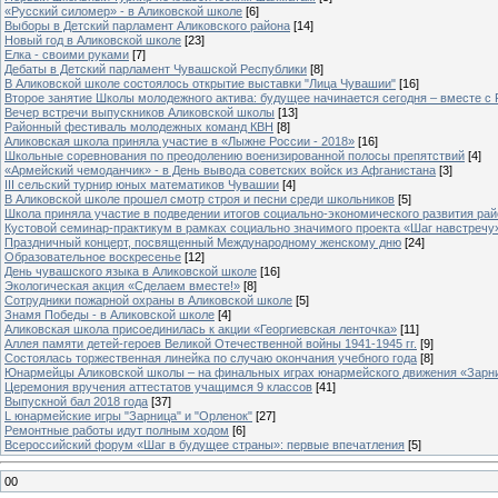
«Русский силомер» - в Аликовской школе
[6]
Выборы в Детский парламент Аликовского района
[14]
Новый год в Аликовской школе
[23]
Елка - своими руками
[7]
Дебаты в Детский парламент Чувашской Республики
[8]
В Аликовской школе состоялось открытие выставки "Лица Чувашии"
[16]
Второе занятие Школы молодежного актива: будущее начинается сегодня – вместе с
Вечер встречи выпускников Аликовской школы
[13]
Районный фестиваль молодежных команд КВН
[8]
Аликовская школа приняла участие в «Лыжне России - 2018»
[16]
Школьные соревнования по преодолению военизированной полосы препятствий
[4]
«Армейский чемоданчик» - в День вывода советских войск из Афганистана
[3]
III сельский турнир юных математиков Чувашии
[4]
В Аликовской школе прошел смотр строя и песни среди школьников
[5]
Школа приняла участие в подведении итогов социально-экономического развития ра
Кустовой семинар-практикум в рамках социально значимого проекта «Шаг навстречу
Праздничный концерт, посвященный Международному женскому дню
[24]
Образовательное воскресенье
[12]
День чувашского языка в Аликовской школе
[16]
Экологическая акция «Сделаем вместе!»
[8]
Сотрудники пожарной охраны в Аликовской школе
[5]
Знамя Победы - в Аликовской школе
[4]
Аликовская школа присоединилась к акции «Георгиевская ленточка»
[11]
Аллея памяти детей-героев Великой Отечественной войны 1941-1945 гг.
[9]
Cостоялась торжественная линейка по случаю окончания учебного года
[8]
Юнармейцы Аликовской школы – на финальных играх юнармейского движения «Зарн
Церемония вручения аттестатов учащимся 9 классов
[41]
Выпускной бал 2018 года
[37]
L юнармейские игры "Зарница" и "Орленок"
[27]
Ремонтные работы идут полным ходом
[6]
Всероссийский форум «Шаг в будущее страны»: первые впечатления
[5]
00