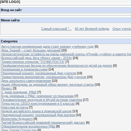
[
SITE LOGO
]
Вход на сайт
Меню сайта
Самый классный "...
65 лет Великой победы
Опыт учителе
Categories
Августовская конференция дала старт новому учебному году
[5]
День Знаний – старт больших дерзаний
[20]
Легкоатлетическая эстафета на призы районной газеты «Пурнăç çулĕпе» и памяти Ге
Всероссийский день бега «Кросс нации - 2019»
[24]
Торжественное открытие "ТОЧКИ РОСТА"
[7]
Профилактическая беседа по обеспечению безопасности детей на дороге
[0]
Посвящение в первоклассники
[14]
Праздничный концерт, посвященный Дню учителя
[16]
Торжественное мероприятие, посвященное Дню учителя
[20]
День школьного самоуправления
[10]
Акция «Молодежь за здоровый образ жизни»: веселые старты
[18]
Якласс
[3]
С днем рождения, РДШ!
[7]
Будь здоровым с РДШ: чемпионат по прыгалкам
[7]
Познавательные экскурсия в Музей истории трактора
[17]
Точка роста: LEGO-конструирование в 5 классах
[4]
Классная встреча
[7]
Неделя английского языка в Аликовской школе
[13]
Праздничный концерт, посвященный Дню матери
[10]
Волонтеры будущего
[4]
Третий Всероссийский правовой (юридический) диктант
[6]
Образовательное воскресенье РДШ
[8]
День Героев Отечества
[6]