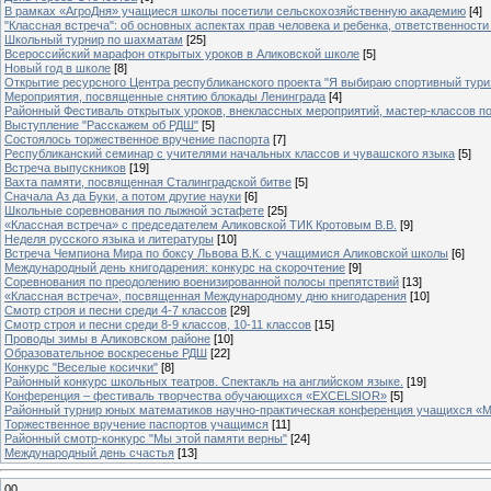
В рамках «АгроДня» учащиеся школы посетили сельскохозяйственную академию
[4]
"Классная встреча": об основных аспектах прав человека и ребенка, ответственности 
Школьный турнир по шахматам
[25]
Всероссийский марафон открытых уроков в Аликовской школе
[5]
Новый год в школе
[8]
Открытие ресурсного Центра республиканского проекта "Я выбираю спортивный туризм
Мероприятия, посвященные снятию блокады Ленинграда
[4]
Районный Фестиваль открытых уроков, внеклассных мероприятий, мастер-классов п
Выступление "Расскажем об РДШ"
[5]
Состоялось торжественное вручение паспорта
[7]
Республиканский семинар с учителями начальных классов и чувашского языка
[5]
Встреча выпускников
[19]
Вахта памяти, посвященная Сталинградской битве
[5]
Сначала Аз да Буки, а потом другие науки
[6]
Школьные соревнования по лыжной эстафете
[25]
«Классная встреча» с председателем Аликовской ТИК Кротовым В.В.
[9]
Неделя русского языка и литературы
[10]
Встреча Чемпиона Мира по боксу Львова В.К. с учащимися Аликовской школы
[6]
Международный день книгодарения: конкурс на скорочтение
[9]
Cоревнования по преодолению военизированной полосы препятствий
[13]
«Классная встреча», посвященная Международному дню книгодарения
[10]
Смотр строя и песни среди 4-7 классов
[29]
Смотр строя и песни среди 8-9 классов, 10-11 классов
[15]
Проводы зимы в Аликовском районе
[10]
Образовательное воскресенье РДШ
[22]
Конкурс "Веселые косички"
[8]
Районный конкурс школьных театров. Спектакль на английском языке.
[19]
Конференция – фестиваль творчества обучающихся «EXCELSIOR»
[5]
Районный турнир юных математиков научно-практическая конференция учащихся «М
Торжественное вручение паспортов учащимся
[11]
Районный смотр-конкурс "Мы этой памяти верны"
[24]
Международный день счастья
[13]
00