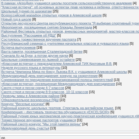
В рамках «АгроДня» учащиеся школы посетили сельскохозяйственную академию
[4]
"Классная встреча": об основных аспектах прав человека и ребенка, ответственности 
Школьный турнир по шахматам
[25]
Всероссийский марафон открытых уроков в Аликовской школе
[5]
Новый год в школе
[8]
Открытие ресурсного Центра республиканского проекта "Я выбираю спортивный туризм
Мероприятия, посвященные снятию блокады Ленинграда
[4]
Районный Фестиваль открытых уроков, внеклассных мероприятий, мастер-классов п
Выступление "Расскажем об РДШ"
[5]
Состоялось торжественное вручение паспорта
[7]
Республиканский семинар с учителями начальных классов и чувашского языка
[5]
Встреча выпускников
[19]
Вахта памяти, посвященная Сталинградской битве
[5]
Сначала Аз да Буки, а потом другие науки
[6]
Школьные соревнования по лыжной эстафете
[25]
«Классная встреча» с председателем Аликовской ТИК Кротовым В.В.
[9]
Неделя русского языка и литературы
[10]
Встреча Чемпиона Мира по боксу Львова В.К. с учащимися Аликовской школы
[6]
Международный день книгодарения: конкурс на скорочтение
[9]
Cоревнования по преодолению военизированной полосы препятствий
[13]
«Классная встреча», посвященная Международному дню книгодарения
[10]
Смотр строя и песни среди 4-7 классов
[29]
Смотр строя и песни среди 8-9 классов, 10-11 классов
[15]
Проводы зимы в Аликовском районе
[10]
Образовательное воскресенье РДШ
[22]
Конкурс "Веселые косички"
[8]
Районный конкурс школьных театров. Спектакль на английском языке.
[19]
Конференция – фестиваль творчества обучающихся «EXCELSIOR»
[5]
Районный турнир юных математиков научно-практическая конференция учащихся «М
Торжественное вручение паспортов учащимся
[11]
Районный смотр-конкурс "Мы этой памяти верны"
[24]
Международный день счастья
[13]
00