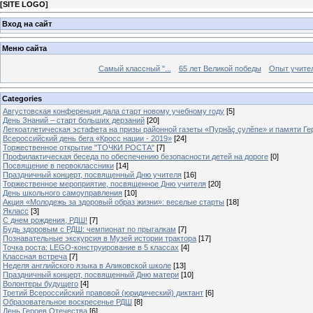
[
SITE LOGO
]
Вход на сайт
Меню сайта
Самый классный "...
65 лет Великой победы
Опыт учителе
Categories
Августовская конференция дала старт новому учебному году
[5]
День Знаний – старт больших дерзаний
[20]
Легкоатлетическая эстафета на призы районной газеты «Пурнăç çулĕпе» и памяти Ге
Всероссийский день бега «Кросс нации - 2019»
[24]
Торжественное открытие "ТОЧКИ РОСТА"
[7]
Профилактическая беседа по обеспечению безопасности детей на дороге
[0]
Посвящение в первоклассники
[14]
Праздничный концерт, посвященный Дню учителя
[16]
Торжественное мероприятие, посвященное Дню учителя
[20]
День школьного самоуправления
[10]
Акция «Молодежь за здоровый образ жизни»: веселые старты
[18]
Якласс
[3]
С днем рождения, РДШ!
[7]
Будь здоровым с РДШ: чемпионат по прыгалкам
[7]
Познавательные экскурсия в Музей истории трактора
[17]
Точка роста: LEGO-конструирование в 5 классах
[4]
Классная встреча
[7]
Неделя английского языка в Аликовской школе
[13]
Праздничный концерт, посвященный Дню матери
[10]
Волонтеры будущего
[4]
Третий Всероссийский правовой (юридический) диктант
[6]
Образовательное воскресенье РДШ
[8]
День Героев Отечества
[6]