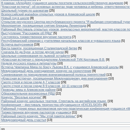
В рамках «АгроДня» учащиеся школы посетили сельскохозяйственную академию
[4]
"Классная встреча": об основных аспектах прав человека и ребенка, ответственности 
Школьный турнир по шахматам
[25]
Всероссийский марафон открытых уроков в Аликовской школе
[5]
Новый год в школе
[8]
Открытие ресурсного Центра республиканского проекта "Я выбираю спортивный туризм
Мероприятия, посвященные снятию блокады Ленинграда
[4]
Районный Фестиваль открытых уроков, внеклассных мероприятий, мастер-классов п
Выступление "Расскажем об РДШ"
[5]
Состоялось торжественное вручение паспорта
[7]
Республиканский семинар с учителями начальных классов и чувашского языка
[5]
Встреча выпускников
[19]
Вахта памяти, посвященная Сталинградской битве
[5]
Сначала Аз да Буки, а потом другие науки
[6]
Школьные соревнования по лыжной эстафете
[25]
«Классная встреча» с председателем Аликовской ТИК Кротовым В.В.
[9]
Неделя русского языка и литературы
[10]
Встреча Чемпиона Мира по боксу Львова В.К. с учащимися Аликовской школы
[6]
Международный день книгодарения: конкурс на скорочтение
[9]
Cоревнования по преодолению военизированной полосы препятствий
[13]
«Классная встреча», посвященная Международному дню книгодарения
[10]
Смотр строя и песни среди 4-7 классов
[29]
Смотр строя и песни среди 8-9 классов, 10-11 классов
[15]
Проводы зимы в Аликовском районе
[10]
Образовательное воскресенье РДШ
[22]
Конкурс "Веселые косички"
[8]
Районный конкурс школьных театров. Спектакль на английском языке.
[19]
Конференция – фестиваль творчества обучающихся «EXCELSIOR»
[5]
Районный турнир юных математиков научно-практическая конференция учащихся «М
Торжественное вручение паспортов учащимся
[11]
Районный смотр-конкурс "Мы этой памяти верны"
[24]
Международный день счастья
[13]
00