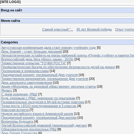
[
SITE LOGO
]
Вход на сайт
Меню сайта
Самый классный "...
65 лет Великой победы
Опыт учителе
Categories
Августовская конференция дала старт новому учебному году
[5]
День Знаний – старт больших дерзаний
[20]
Легкоатлетическая эстафета на призы районной газеты «Пурнăç çулĕпе» и памяти Ге
Всероссийский день бега «Кросс нации - 2019»
[24]
Торжественное открытие "ТОЧКИ РОСТА"
[7]
Профилактическая беседа по обеспечению безопасности детей на дороге
[0]
Посвящение в первоклассники
[14]
Праздничный концерт, посвященный Дню учителя
[16]
Торжественное мероприятие, посвященное Дню учителя
[20]
День школьного самоуправления
[10]
Акция «Молодежь за здоровый образ жизни»: веселые старты
[18]
Якласс
[3]
С днем рождения, РДШ!
[7]
Будь здоровым с РДШ: чемпионат по прыгалкам
[7]
Познавательные экскурсия в Музей истории трактора
[17]
Точка роста: LEGO-конструирование в 5 классах
[4]
Классная встреча
[7]
Неделя английского языка в Аликовской школе
[13]
Праздничный концерт, посвященный Дню матери
[10]
Волонтеры будущего
[4]
Третий Всероссийский правовой (юридический) диктант
[6]
Образовательное воскресенье РДШ
[8]
День Героев Отечества
[6]