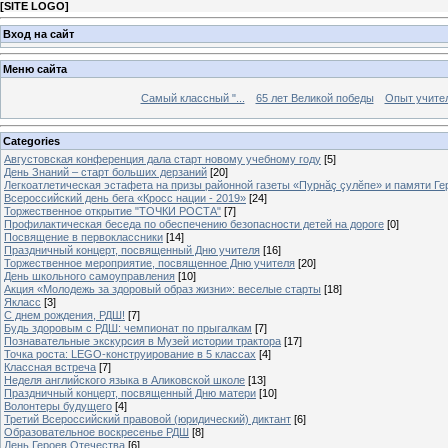
[
SITE LOGO
]
Вход на сайт
Меню сайта
Самый классный "...
65 лет Великой победы
Опыт учителе
Categories
Августовская конференция дала старт новому учебному году
[5]
День Знаний – старт больших дерзаний
[20]
Легкоатлетическая эстафета на призы районной газеты «Пурнăç çулĕпе» и памяти Ге
Всероссийский день бега «Кросс нации - 2019»
[24]
Торжественное открытие "ТОЧКИ РОСТА"
[7]
Профилактическая беседа по обеспечению безопасности детей на дороге
[0]
Посвящение в первоклассники
[14]
Праздничный концерт, посвященный Дню учителя
[16]
Торжественное мероприятие, посвященное Дню учителя
[20]
День школьного самоуправления
[10]
Акция «Молодежь за здоровый образ жизни»: веселые старты
[18]
Якласс
[3]
С днем рождения, РДШ!
[7]
Будь здоровым с РДШ: чемпионат по прыгалкам
[7]
Познавательные экскурсия в Музей истории трактора
[17]
Точка роста: LEGO-конструирование в 5 классах
[4]
Классная встреча
[7]
Неделя английского языка в Аликовской школе
[13]
Праздничный концерт, посвященный Дню матери
[10]
Волонтеры будущего
[4]
Третий Всероссийский правовой (юридический) диктант
[6]
Образовательное воскресенье РДШ
[8]
День Героев Отечества
[6]