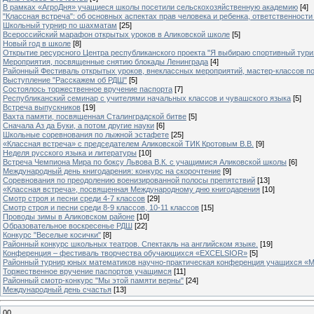
В рамках «АгроДня» учащиеся школы посетили сельскохозяйственную академию
[4]
"Классная встреча": об основных аспектах прав человека и ребенка, ответственности 
Школьный турнир по шахматам
[25]
Всероссийский марафон открытых уроков в Аликовской школе
[5]
Новый год в школе
[8]
Открытие ресурсного Центра республиканского проекта "Я выбираю спортивный туризм
Мероприятия, посвященные снятию блокады Ленинграда
[4]
Районный Фестиваль открытых уроков, внеклассных мероприятий, мастер-классов п
Выступление "Расскажем об РДШ"
[5]
Состоялось торжественное вручение паспорта
[7]
Республиканский семинар с учителями начальных классов и чувашского языка
[5]
Встреча выпускников
[19]
Вахта памяти, посвященная Сталинградской битве
[5]
Сначала Аз да Буки, а потом другие науки
[6]
Школьные соревнования по лыжной эстафете
[25]
«Классная встреча» с председателем Аликовской ТИК Кротовым В.В.
[9]
Неделя русского языка и литературы
[10]
Встреча Чемпиона Мира по боксу Львова В.К. с учащимися Аликовской школы
[6]
Международный день книгодарения: конкурс на скорочтение
[9]
Cоревнования по преодолению военизированной полосы препятствий
[13]
«Классная встреча», посвященная Международному дню книгодарения
[10]
Смотр строя и песни среди 4-7 классов
[29]
Смотр строя и песни среди 8-9 классов, 10-11 классов
[15]
Проводы зимы в Аликовском районе
[10]
Образовательное воскресенье РДШ
[22]
Конкурс "Веселые косички"
[8]
Районный конкурс школьных театров. Спектакль на английском языке.
[19]
Конференция – фестиваль творчества обучающихся «EXCELSIOR»
[5]
Районный турнир юных математиков научно-практическая конференция учащихся «М
Торжественное вручение паспортов учащимся
[11]
Районный смотр-конкурс "Мы этой памяти верны"
[24]
Международный день счастья
[13]
00